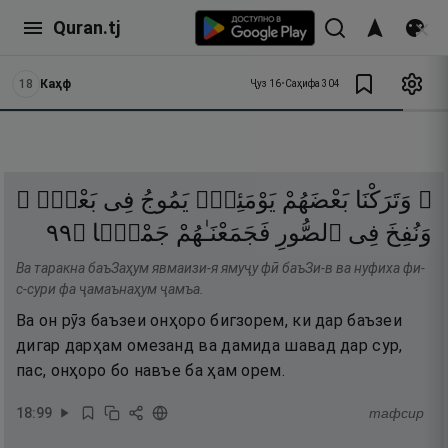
Quran.tj
18
Каҳф
Ҷуз
16
•
Саҳифа
304
۞ وَتَرَكْنَا
بَعْضَهُمْ
يَوْمَئِذٍۢ
يَمُوجُ
فِى
بَعْضٍۢ ۖ
٩٩
۝
جَمْعًۭا
فَجَمَعْنَـٰهُمْ
ٱلصُّورِ
فِى
وَنُفِخَ
Ва таракна баъЗаҳум явмаизи-я ямуҷу фӣ баъЗи-в ва нуфиха фи-
с-сури фа ҷамаънаҳум ҷамъа.
Ва он рӯз баъзеи онҳоро бигзорем, ки дар баъзеи
дигар дарҳам омезанд ва дамида шавад дар сур,
пас, онҳоро бо навъе ба ҳам орем.
18
:
99
тафсир