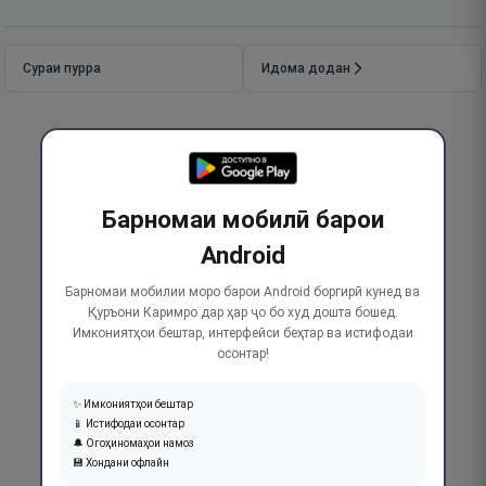
Сураи пурра
Идома додан
Барномаи мобилӣ барои
Android
Барномаи мобилии моро барои Android боргирӣ кунед ва
Қуръони Каримро дар ҳар ҷо бо худ дошта бошед.
Имкониятҳои бештар, интерфейси беҳтар ва истифодаи
осонтар!
✨ Имкониятҳои бештар
📱 Истифодаи осонтар
🔔 Огоҳиномаҳои намоз
💾 Хондани офлайн