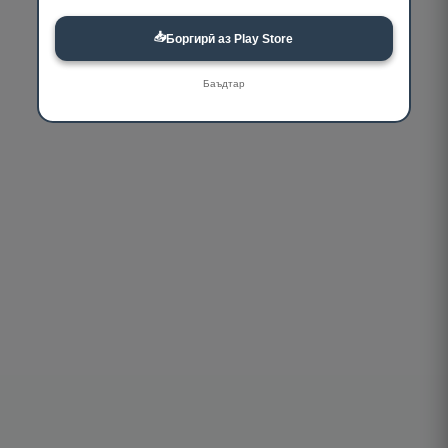
📥
Боргирӣ аз Play Store
Баъдтар