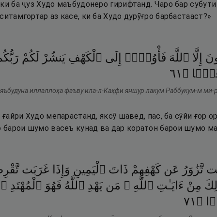
 ки ба ҷуз Худо маъбудонеро гирифтанд. Чаро бар субут
ситамгортар аз касе, ки ба Худо дурӯғро барбастааст?»
ونَ
إِلَّا
ٱللَّهَ
فَأْوُۥٓا۟
إِلَى
ٱلْكَهْفِ
يَنشُرْ
لَكُمْ
رَبُّكُ
١٦
۝
فَقًۭا
 яъбудуна иллаллоҳа фаъву ила-л-Каҳфи яншур лакум Раббукум-м ми-
а ғайри Худо мепарастанд, яксӯ шавед, пас, ба сӯйи ғор 
барои шумо васеъ кунад ва дар коратон барои шумо м
َت
تَّزَٰوَرُ
عَن
كَهْفِهِمْ
ذَاتَ
ٱلْيَمِينِ
وَإِذَا
غَرَبَت
تَّقْرِ
لِكَ
مِنْ
ءَايَـٰتِ
ٱللَّهِ ۗ
مَن
يَهْدِ
ٱللَّهُ
فَهُوَ
ٱلْمُهْتَدِ ۖ
١٧
۝
ۭا