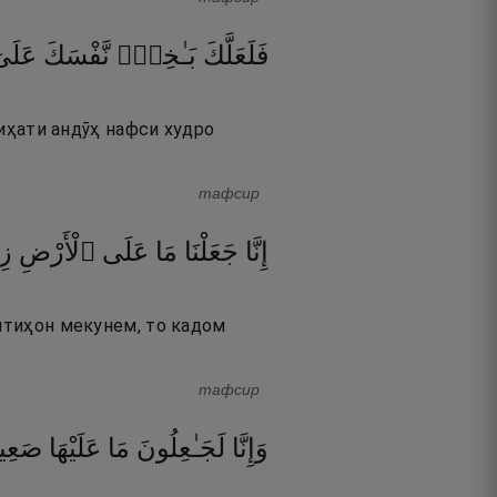
فَلَعَلَّكَ
بَـٰخِعٌۭ
نَّفْسَكَ
عَلَىٰ
ҷиҳати андӯҳ нафси худро
тафсир
إِنَّا
جَعَلْنَا
مَا
عَلَى
ٱلْأَرْضِ
زِ
имтиҳон мекунем, то кадом
тафсир
وَإِنَّا
لَجَـٰعِلُونَ
مَا
عَلَيْهَا
صَعِ