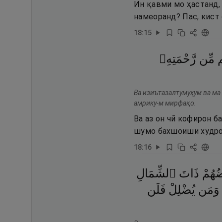
Ин қавми мо ҳастанд,
намеоранд? Пас, кист 
18
:
15
م
مِّن
رَّحْمَتِهِۦ
Ва изиътазалтумуҳум ва ма
амрику-м мирфақо.
Ва аз он чӣ кофирон б
шумо бахшоиши худро 
18
:
16
ضُهُمْ
ذَاتَ
ٱلشِّمَالِ
وَمَن
يُضْلِلْ
فَلَن