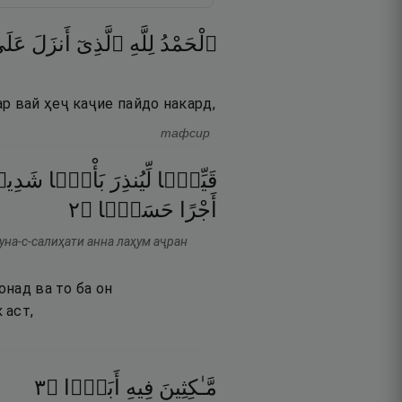
ٱلْحَمْدُ
لِلَّهِ
ٱلَّذِىٓ
أَنزَلَ
عَلَى
р вай ҳеҷ каҷие пайдо накард,
тафсир
قَيِّمًۭا
لِّيُنذِرَ
بَأْسًۭا
شَدِي
٢
۝
حَسَنًۭا
أَجْرًا
на-с-салиҳати анна лаҳум аҷран
онад ва то ба он
 аст,
٣
۝
أَبَدًۭا
فِيهِ
مَّـٰكِثِينَ