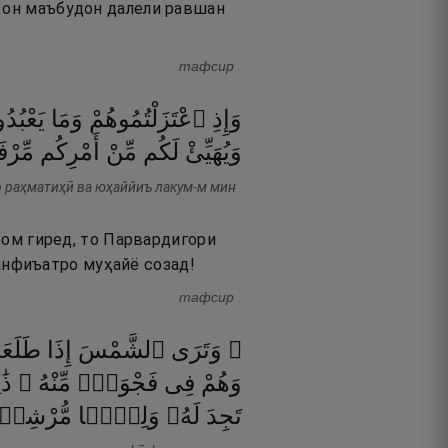
и он маъбудон далели равшан
тафсир
وَإِذِ
ٱعْتَزَلْتُمُوهُمْ
وَمَا
يَعْبُدُ
وَيُهَيِّئْ
لَكُم
مِّنْ
أَمْرِكُم
مِّرْ
р раҳматиҳӣ ва юҳаййиъ лакум-м мин
ором гиред, то Парвардигори
анфиъатро муҳайё созад!
тафсир
۞ وَتَرَى
ٱلشَّمْسَ
إِذَا
طَلَع
وَهُمْ
فِى
فَجْوَةٍۢ
مِّنْهُ ۚ
ذَٰ
تَجِدَ
لَهُۥ
وَلِيًّۭا
مُّرْشِدً