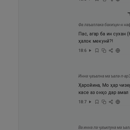
Фа лаъаллака бахиъун-н на
Пас, агар ба ин сухан
ҳалок мекунӣ?!
18
:
6
Инна ҷаъална ма ъала-л-ар
Ҳаройина, Мо ҳар чизе
касе аз онҳо дар амал 
18
:
7
Ва инна ла ҷаъилуна ма ъал