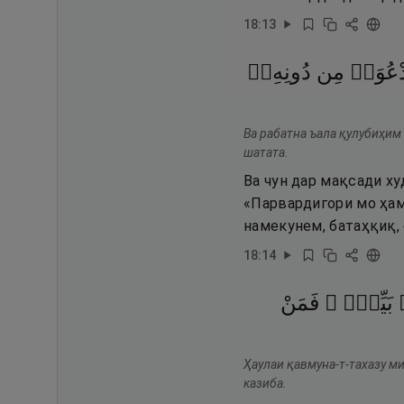
18
:
13
دْعُوَا۟
مِن
دُونِهِۦٓ
Ва рабатна ъала қулубиҳим 
шатата.
Ва чун дар мақсади ху
«Парвардигори мо ҳам
намекунем, батаҳқиқ, 
18
:
14
بَيِّنٍۢ ۖ
فَمَنْ
Ҳаулаи қавмуна-т-тахазу м
казиба.