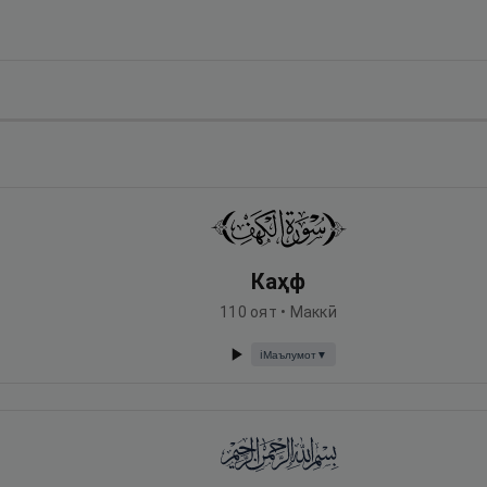
Каҳф
110
оят •
Маккӣ
Маълумот
▼
ℹ️