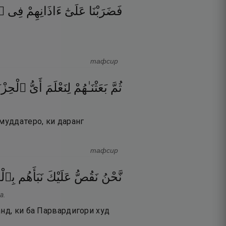
فَضَرَبْنَا
عَلَىٰٓ
ءَاذَانِهِمْ
فِى
ٱل
тафсир
ثُمَّ
بَعَثْنَـٰهُمْ
لِنَعْلَمَ
أَىُّ
ٱلْحِزْبَ
муддатеро, ки даранг
тафсир
نَّحْنُ
نَقُصُّ
عَلَيْكَ
نَبَأَهُم
بِٱ ۚ
а.
анд, ки ба Парвардигори худ