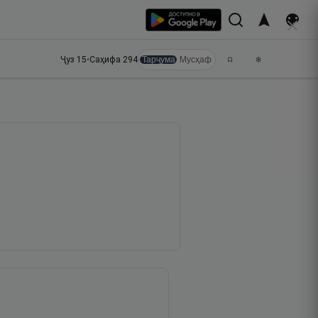
Ҷуз
15
•
Саҳифа
294
Тарҷума
Мусҳаф