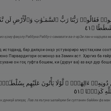
ُوا۟
فَقَالُوا۟
رَبُّنَا
رَبُّ
ٱلسَّمَـٰوَٰتِ
وَٱلْأَرْضِ
لَن
نَّ
١٤
۝
َطَطًا
из қому фақолу Раббуна Раббу-с-самавати ва-л-арЗи лан-н-надъува м
д истоданд, бар дилҳои онҳо устувориро мустаҳкам сохте
оно Парвардигори осмонҳо ва Замин аст. Ҳаргиз ба ғай
сухане он гоҳ гуфта бошем, ки (дуруғ ва) аз ақл дур боша
دُونِهِۦٓ
ءَالِهَةًۭ ۖ
لَّوْلَا
يَأْتُونَ
عَلَيْهِم
بِسُلْطَـٰنٍۭ
١٥
۝
كَذِبًۭا
َّهِ
ин дуниҳӣ алиҳаҳ. Лав ла яътуна ъалайҳим би султанин баййин фа м