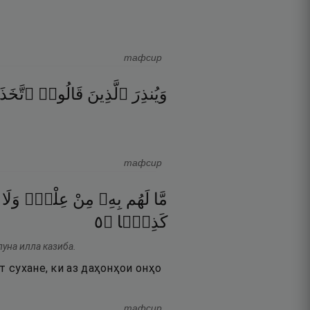
тафсир
وَيُنذِرَ
ٱلَّذِينَ
قَالُوا۟
ٱتَّخَذَ
тафсир
مَّا
لَهُم
بِهِۦ
مِنْ
عِلْمٍۢ
وَلَا
٥
۝
كَذِبًۭا
уна илла казиба.
т сухане, ки аз даҳонҳои онҳо
тафсир