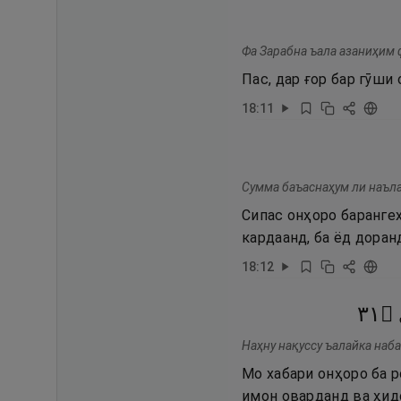
Фа Зарабна ъала азаниҳим 
Пас, дар ғор бар гӯш
18
:
11
Сумма баъаснаҳум ли наъла
Сипас онҳоро барангех
кардаанд, ба ёд доран
18
:
12
١٣
۝
Наҳну нақуссу ъалайка наб
Мо хабари онҳоро ба р
имон оварданд ва ҳид