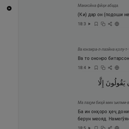
Макисӣна фӣҳи абада.
Видеоҳои YouTube
(Ки) дар он (подоши 
18
:
3
Ва юнзира-л-лазӣна қолу-т-
Ва то ононро битарсон
18
:
4
يَقُولُونَ
إِلَّا
Ма лаҳум биҳӣ мин ъилми-в
Ба ин онҳоро ҳеҷ дони
берун меояд. Намегӯян
18
:
5