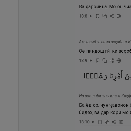
Ва ҳаройина, Мо он чи
18
:
8
Ам ҳасибта анна асҳаба-л-
Оё пиндоштӣ, ки асҳо
18
:
9
نْ
أَمْرِنَا
رَشَدًۭا
Из ава-л-фитяту ила-л-Каҳ
Ба ёд ор, чун ҷавонон
бидеҳ ва дар кори мо 
18
:
10