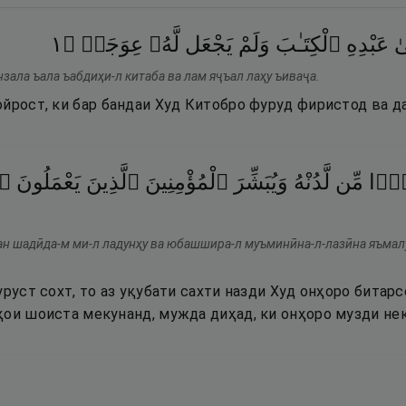
١
۝
عِوَجَاۜ
لَّهُۥ
يَجْعَل
وَلَمْ
ٱلْكِتَـٰبَ
عَبْدِهِ
ٰ
зала ъала ъабдиҳи-л китаба ва лам яҷъал лаҳу ъиваҷа.
йрост, ки бар бандаи Худ Китобро фуруд фиристод ва да
دًۭا
مِّن
لَّدُنْهُ
وَيُبَشِّرَ
ٱلْمُؤْمِنِينَ
ٱلَّذِينَ
يَعْمَلُونَ
ٱل
н шадӣда-м ми-л ладунҳу ва юбашшира-л муъминӣна-л-лазӣна яъмалу
уруст сохт, то аз уқубати сахти назди Худ онҳоро битарс
ҳои шоиста мекунанд, мужда диҳад, ки онҳоро музди нек