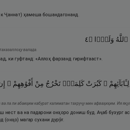
нек Ҷаннат) ҳамеша бошандагонанд.
٤
۝
وَلَدًۭا
ٱللَّهُ
тахазаллоҳу валада.
ад, ки гуфтанд: «Аллоҳ фарзанд гирифтааст».
لِـَٔابَآئِهِمْ ۚ
كَبُرَتْ
كَلِمَةًۭ
تَخْرُجُ
مِنْ
أَفْوَٰهِهِمْ ۚ
إِن
 ва ла ли абаиҳим кабурат калиматан тахруҷу мин афваҳиҳим. Ия яқул
ш нест ва на падарони онҳоро дониш буд. Аҷаб бузург ас
д (онҳо) магар сухани дурӯғ.