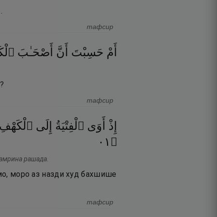
.
тафсир
أَمْ
حَسِبْتَ
أَنَّ
أَصْحَـٰبَ
ٱلْك
?
тафсир
إِذْ
أَوَى
ٱلْفِتْيَةُ
إِلَى
ٱلْكَهْفِ
١٠
۝
 амрина рашада.
 мо, моро аз назди худ бахшише
тафсир