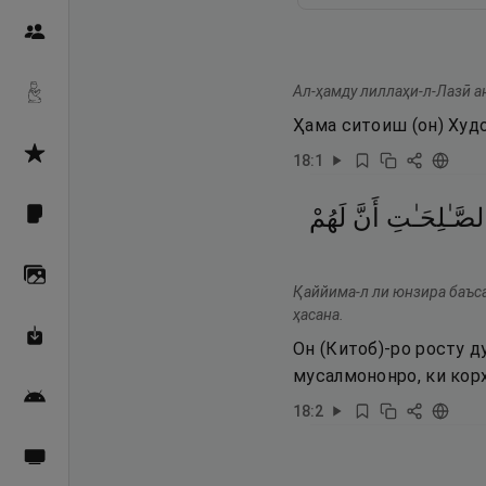
Пайғамбарон
Ал-ҳамду лиллаҳи-л-Лазӣ ан
Дуоҳо
Ҳама ситоиш (он) Худо
Асмоул Ҳусно
18
:
1
صَّـٰلِحَـٰتِ
أَنَّ
لَهُمْ
Фарзи айн
Галерея
Қаййима-л ли юнзира баъса
ҳасана.
Махзани Маърифат
Он (Китоб)-ро росту д
мусалмононро, ки кор
Барномаи мобилӣ
18
:
2
Пахшҳои зинда