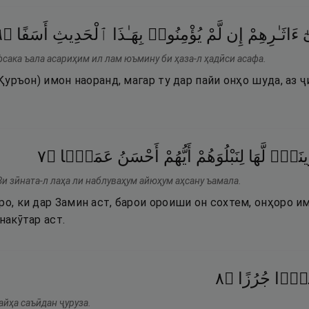
٦
۝
أَسَفًا
ٱلْحَدِيثِ
بِهَـٰذَا
يُؤْمِنُوا۟
لَّمْ
إِن
ءَاثَـٰرِهِمْ
ٓ
фсака ъала асариҳим ил лам юъмину би ҳаза-л ҳадӣси асафа.
 (Қуръон) имон наоранд, магар ту дар пайи онҳо шуда, аз 
٧
۝
عَمَلًۭا
أَحْسَنُ
أَيُّهُمْ
لِنَبْلُوَهُمْ
لَّهَا
ينَةًۭ
Зи зӣната-л лаҳа ли наблуваҳум айюҳум аҳсану ъамала.
ро, ки дар Замин аст, барои ороиши он сохтем, онҳоро 
накӯтар аст.
٨
۝
جُرُزًا
يدًۭا
айҳа саъӣдан ҷуруза.