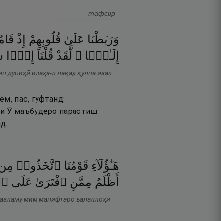
тафсир
وَرَبَطْنَا
عَلَىٰ
قُلُوبِهِمْ
إِذْ
قَام
إِلَـٰهًۭا ۖ
لَّقَدْ
قُلْنَآ
إِذًۭا
ش
ин дуниҳӣ илаҳа-л лақад қулна изан
м, пас, гуфтанд:
ри Ӯ маъбудеро парастиш
д.
هَـٰٓؤُلَآءِ
قَوْمُنَا
ٱتَّخَذُوا۟
مِن
أَظْلَمُ
مِمَّنِ
ٱفْتَرَىٰ
عَلَى
ٱلل
ан азламу мим манифтаро ъалаллоҳи