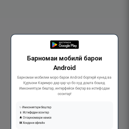
Барномаи мобилӣ барои
Android
Барномаи мобилии моро барои Android боргирӣ кунед ва
Қуръони Каримро дар ҳар ҷо бо худ дошта бошед.
Имкониятҳои бештар, интерфейси беҳтар ва истифодаи
осонтар!
✨ Имкониятҳои бештар
📱 Истифодаи осонтар
🔔 Огоҳиномаҳои намоз
💾 Хондани офлайн