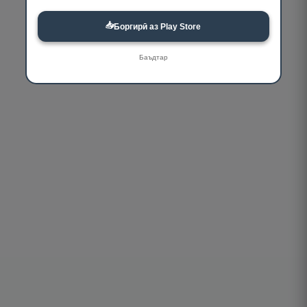
📥
Боргирӣ аз Play Store
Баъдтар