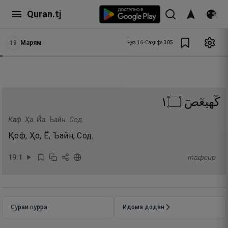
Quran.tj
19
Марям
Ҷуз
16
•
Саҳифа
305
١
۝
كٓهيعٓصٓ
Каф. Ҳа. Йа. Ъайн. Сод.
Қоф, Ҳо, Ё, Ъайн, Сод.
19
:
1
тафсир
Сураи пурра
Идома додан