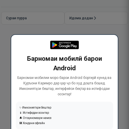
Сураи пурра
Идома додан
Барномаи мобилӣ барои
Android
Барномаи мобилии моро барои Android боргирӣ кунед ва
Қуръони Каримро дар ҳар ҷо бо худ дошта бошед.
Имкониятҳои бештар, интерфейси беҳтар ва истифодаи
осонтар!
✨ Имкониятҳои бештар
📱 Истифодаи осонтар
🔔 Огоҳиномаҳои намоз
💾 Хондани офлайн