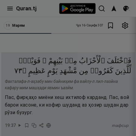
Quran.tj
19
Марям
Ҷуз
16
•
Саҳифа
307
فَٱخْتَلَفَ
ٱلْأَحْزَابُ
مِنۢ
بَيْنِهِمْ ۖ
فَوَيْلٌۭ
٣٧
۝
عَظِيمٍ
يَوْمٍ
مَّشْهَدِ
مِن
كَفَرُوا۟
لِّلَّذِينَ
Фахталафа-л-аҳзабу мин байниҳим фа вайлу-л лил-лазӣна
кафару мим машҳади явмин ъазӣм.
Пас, фирқаҳо миёни хеш ихтилоф карданд. Пас, вой
барои касоне, ки кофир шуданд аз ҳозир шудан дар
рӯзи бузург.
19
:
37
тафсир