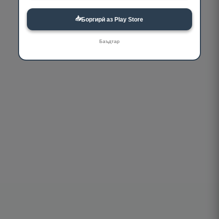
📥
Боргирӣ аз Play Store
Баъдтар