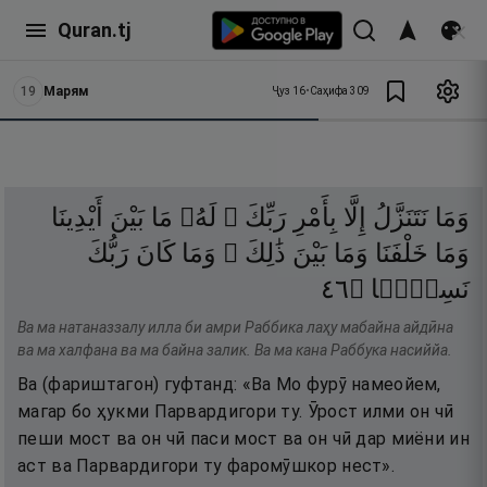
Quran.tj
19
Марям
Ҷуз
16
•
Саҳифа
309
وَمَا
نَتَنَزَّلُ
إِلَّا
بِأَمْرِ
رَبِّكَ ۖ
لَهُۥ
مَا
بَيْنَ
أَيْدِينَا
وَمَا
خَلْفَنَا
وَمَا
بَيْنَ
ذَٰلِكَ ۚ
وَمَا
كَانَ
رَبُّكَ
٦٤
۝
نَسِيًّۭا
Ва ма натаназзалу илла би амри Раббика лаҳу мабайна айдӣна
ва ма халфана ва ма байна залик. Ва ма кана Раббука насиййа.
Ва (фариштагон) гуфтанд: «Ва Мо фурӯ намеойем,
магар бо ҳукми Парвардигори ту. Ӯрост илми он чӣ
пеши мост ва он чӣ паси мост ва он чӣ дар миёни ин
аст ва Парвардигори ту фаромӯшкор нест».