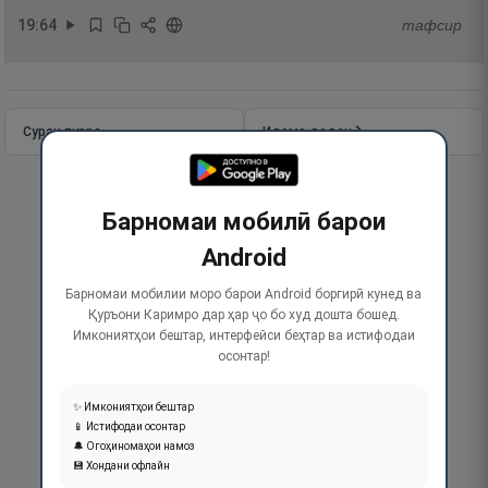
19
:
64
тафсир
Сураи пурра
Идома додан
Барномаи мобилӣ барои
Android
Барномаи мобилии моро барои Android боргирӣ кунед ва
Қуръони Каримро дар ҳар ҷо бо худ дошта бошед.
Имкониятҳои бештар, интерфейси беҳтар ва истифодаи
осонтар!
✨ Имкониятҳои бештар
📱 Истифодаи осонтар
🔔 Огоҳиномаҳои намоз
💾 Хондани офлайн