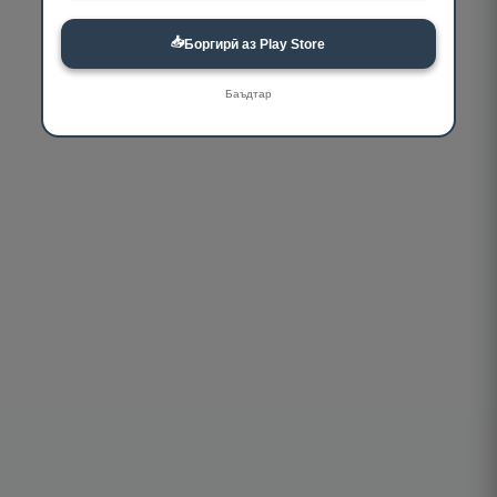
📥
Боргирӣ аз Play Store
Баъдтар