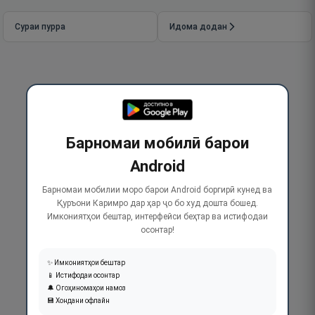
Сураи пурра
Идома додан
Барномаи мобилӣ барои
Android
Барномаи мобилии моро барои Android боргирӣ кунед ва
Қуръони Каримро дар ҳар ҷо бо худ дошта бошед.
Имкониятҳои бештар, интерфейси беҳтар ва истифодаи
осонтар!
✨ Имкониятҳои бештар
📱 Истифодаи осонтар
🔔 Огоҳиномаҳои намоз
💾 Хондани офлайн