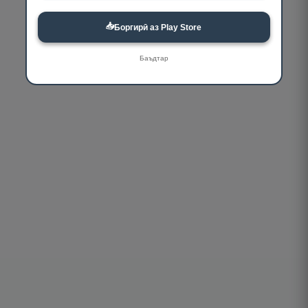
📥
Боргирӣ аз Play Store
Баъдтар