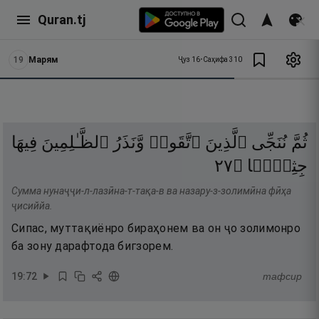
Quran.tj
19
Марям
Ҷуз
16
•
Саҳифа
310
ثُمَّ
نُنَجِّى
ٱلَّذِينَ
ٱتَّقَوا۟
وَّنَذَرُ
ٱلظَّـٰلِمِينَ
فِيهَا
٧٢
۝
جِثِيًّۭا
Сумма нунаҷҷи-л-лазӣна-т-тақа-в ва назару-з-золимӣна фӣҳа
ҷисиййа.
Сипас, муттақиёнро бираҳонем ва он ҷо золимонро
ба зону дарафтода бигзорем.
19
:
72
тафсир