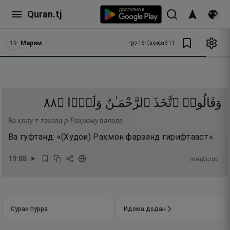
Quran.tj
19
Марям
Ҷуз
16
•
Саҳифа
311
٨٨
۝
وَلَدًۭا
ٱلرَّحْمَـٰنُ
ٱتَّخَذَ
وَقَالُوا۟
Ва қолу-т-тахаза-р-Раҳману валада.
Ва гуфтанд: «(Худои) Раҳмон фарзанд гирифтааст».
19
:
88
тафсир
Сураи пурра
Идома додан