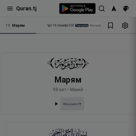
Quran.tj
19
Марям
Тарҷума
Мусҳаф
Ҷуз
16
•
Саҳифа
307
Марям
98
оят •
Маккӣ
Маълумот
▼
ℹ️