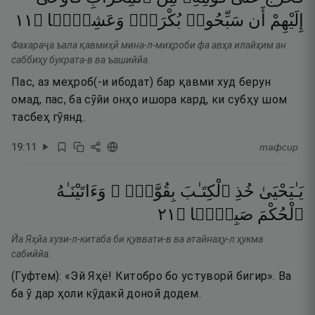
١١
۝
وَعَشِيًّۭا
بُكْرَةًۭ
سَبِّحُوا۟
أَن
إِلَيْهِمْ
Фахараҷа ъала қавмиҳӣ мина-л-миҳроби фа авҳа илайҳим ан
саббиҳу букрата-в ва ъашиййа.
Пас, аз меҳроб(-и ибодат) бар қавми худ берун
омад, пас, ба сӯйи онҳо ишора кард, ки субҳу шом
тасбеҳ гӯянд.
19
:
11
тафсир
يَـٰيَحْيَىٰ
خُذِ
ٱلْكِتَـٰبَ
بِقُوَّةٍۢ ۖ
وَءَاتَيْنَـٰهُ
١٢
۝
صَبِيًّۭا
ٱلْحُكْمَ
Йа Яҳйа хузи-л-китаба би қуввати-в ва атайнаҳу-л ҳукма
сабиййа.
(Гуфтем): «Эй Яҳё! Китобро бо устуворӣ бигир». Ва
ба ӯ дар ҳоли кӯдакӣ доноӣ додем.