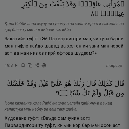
ٱمْرَأَتِى
عَاقِرًۭا
وَقَدْ
بَلَغْتُ
مِنَ
ٱلْكِبَرِ
٨
۝
عِتِيًّۭا
Қола Рабби анна якуну лӣ ғуламу-в ва канатимраатӣ ъақира-в ва
қад балағту мина-л-кибари ъитиййа.
Закарийё гуфт: «Эй Парвардигори ман, чӣ гуна барои
ман тифле пайдо шавад ва ҳол он ки зани ман нозой
аст ва ман низ аз пирӣ афтода шудаам?».
19
:
8
тафсир
قَالَ
كَذَٰلِكَ
قَالَ
رَبُّكَ
هُوَ
عَلَىَّ
هَيِّنٌۭ
وَقَدْ
خَلَقْتُكَ
٩
۝
شَيْـًۭٔا
تَكُ
وَلَمْ
قَبْلُ
مِن
Қола казалика қола Раббука ҳува ъалайя ҳаййину-в ва қад
халақтука мин қаблу ва лам таку шай-а.
Худованд гуфт: «Ваъда ҳамчунин аст».
Парвардигори ту гуфт, ки «ин кор бар ман осон аст