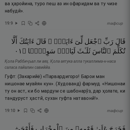
ва ҳаройина, туро пеш аз ин офаридам ва ту чизе
набудӣ».
19
:
9
тафсир
قَالَ
رَبِّ
ٱجْعَل
لِّىٓ
ءَايَةًۭ ۚ
قَالَ
ءَايَتُكَ
أَلَّا
١٠
۝
سَوِيًّۭا
لَيَالٍۢ
ثَلَـٰثَ
ٱلنَّاسَ
تُكَلِّمَ
Қола Раббиҷъал ли аяҳ. Қола аятука алла тукаллима-н-наса
саласа лайалин савиййа.
Гуфт: (Закарийё) «Парвардигоро! Барои ман
нишонае муайян кун». (Худованд) фармуд. «Нишонаи
ту он аст, ки бо мардум се шабонарӯз, дар ҳолате, ки
тандуруст ҳастӣ, сухан гуфта натавонӣ!».
19
:
10
тафсир
فَخَرَجَ
عَلَىٰ
قَوْمِهِۦ
مِنَ
ٱلْمِحْرَابِ
فَأَوْحَىٰٓ