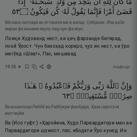
مَا
كَانَ
لِلَّهِ
أَن
يَتَّخِذَ
مِن
وَلَدٍۢ ۖ
سُبْحَـٰنَهُۥٓ ۚ
إِذَا
٣٥
۝
فَيَكُونُ
كُن
لَهُۥ
يَقُولُ
فَإِنَّمَا
أَمْرًۭا
قَضَىٰٓ
Ма кана лиллаҳи ан яттахиза ми-в валад. Субҳанаҳ. Иза қаЗа
амран фа иннама яқулу лаҳу кун фа якун.
Лоиқи Худованд нест, ки ҳеҷ фарзанде бигирад,
покӣ Ӯрост. Чун бихоҳад кореро, ҷуз ин нест, ки ӯро
мегӯяд «Шав!», Пас, мешавад.
19
:
35
тафсир
وَإِنَّ
ٱللَّهَ
رَبِّى
وَرَبُّكُمْ
فَٱعْبُدُوهُ ۚ
هَـٰذَا
٣٦
۝
مُّسْتَقِيمٌۭ
صِرَٰطٌۭ
Ва инналлоҳа Раббӣ ва Раббукум фаъбудуҳ. Ҳаза сироту-м
мустақӣм.
Ва (Исо гуфт:) «Ҳаройина, Худо Парвардигори ман ва
Парвардигори шумост, пас, ибодати Ӯро кунед. Ин