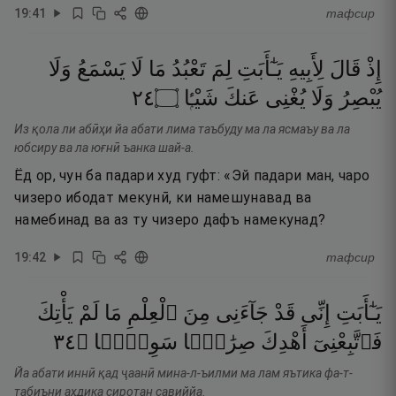
19
:
41
тафсир
إِذْ
قَالَ
لِأَبِيهِ
يَـٰٓأَبَتِ
لِمَ
تَعْبُدُ
مَا
لَا
يَسْمَعُ
وَلَا
٤٢
۝
شَيْـًۭٔا
عَنكَ
يُغْنِى
وَلَا
يُبْصِرُ
Из қола ли абӣҳи йа абати лима таъбуду ма ла ясмаъу ва ла
юбсиру ва ла юғнӣ ъанка шай-а.
Ёд ор, чун ба падари худ гуфт: «Эй падари ман, чаро
чизеро ибодат мекунӣ, ки намешунавад ва
намебинад ва аз ту чизеро дафъ намекунад?
19
:
42
тафсир
يَـٰٓأَبَتِ
إِنِّى
قَدْ
جَآءَنِى
مِنَ
ٱلْعِلْمِ
مَا
لَمْ
يَأْتِكَ
٤٣
۝
سَوِيًّۭا
صِرَٰطًۭا
أَهْدِكَ
فَٱتَّبِعْنِىٓ
Йа абати иннӣ қад ҷаанӣ мина-л-ъилми ма лам яътика фа-т-
табиъни аҳдика сиротан савиййа.