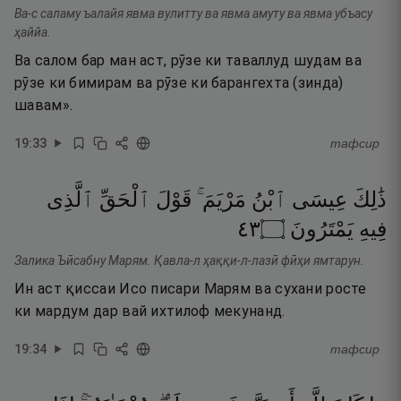
Ва-с саламу ъалайя явма вулитту ва явма амуту ва явма убъасу
ҳаййа.
Ва салом бар ман аст, рӯзе ки таваллуд шудам ва
рӯзе ки бимирам ва рӯзе ки барангехта (зинда)
шавам».
19
:
33
тафсир
ذَٰلِكَ
عِيسَى
ٱبْنُ
مَرْيَمَ ۚ
قَوْلَ
ٱلْحَقِّ
ٱلَّذِى
٣٤
۝
يَمْتَرُونَ
فِيهِ
Залика Ъӣсабну Марям. Қавла-л ҳаққи-л-лазӣ фӣҳи ямтарун.
Ин аст қиссаи Исо писари Марям ва сухани росте
ки мардум дар вай ихтилоф мекунанд.
19
:
34
тафсир