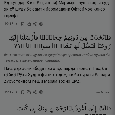
Ёд кун дар Китоб (қиссаи) Марямро, чун аз аҳли худ
як сӯ шуду ба самти баромадани Офтоб ҷое канор
гирифт.
19
:
16
فَٱتَّخَذَتْ
مِن
دُونِهِمْ
حِجَابًۭا
فَأَرْسَلْنَآ
إِلَيْهَا
١٧
۝
سَوِيًّۭا
بَشَرًۭا
لَهَا
فَتَمَثَّلَ
رُوحَنَا
Фа-т-тахазат мин дуниҳим ҳиҷабан фа арсална илайҳа руҳана фа
тамассала лаҳа башаран савиййа.
Пас, дар ҳоли ибодат аз онҳо парда гирифт. Пас, ба
сӯйи ӯ Рӯҳи Худро фиристодем, ки ба сурати башари
дурустандом пеши Марям зоҳир шуд.
19
:
17
тафсир
قَالَتْ
إِنِّىٓ
أَعُوذُ
بِٱلرَّحْمَـٰنِ
مِنكَ
إِن
كُنتَ