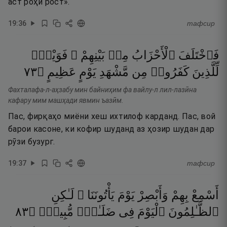
аст роҳи рост».
19
:
36
тафсир
فَٱخْتَلَفَ
ٱلْأَحْزَابُ
مِنۢ
بَيْنِهِمْ ۖ
فَوَيْلٌۭ
٣٧
۝
عَظِيمٍ
يَوْمٍ
مَّشْهَدِ
مِن
كَفَرُوا۟
لِّلَّذِينَ
Фахталафа-л-аҳзабу мин байниҳим фа вайлу-л лил-лазӣна
кафару мим машҳади явмин ъазӣм.
Пас, фирқаҳо миёни хеш ихтилоф карданд. Пас, вой
барои касоне, ки кофир шуданд аз ҳозир шудан дар
рӯзи бузург.
19
:
37
тафсир
أَسْمِعْ
بِهِمْ
وَأَبْصِرْ
يَوْمَ
يَأْتُونَنَا ۖ
لَـٰكِنِ
٣٨
۝
مُّبِينٍۢ
ضَلَـٰلٍۢ
فِى
ٱلْيَوْمَ
ٱلظَّـٰلِمُونَ