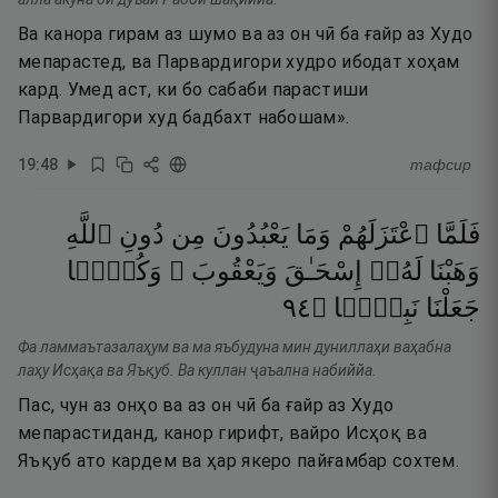
Ва канора гирам аз шумо ва аз он чӣ ба ғайр аз Худо
мепарастед, ва Парвардигори худро ибодат хоҳам
кард. Умед аст, ки бо сабаби парастиши
Парвардигори худ бадбахт набошам».
19
:
48
тафсир
فَلَمَّا
ٱعْتَزَلَهُمْ
وَمَا
يَعْبُدُونَ
مِن
دُونِ
ٱللَّهِ
وَهَبْنَا
لَهُۥٓ
إِسْحَـٰقَ
وَيَعْقُوبَ ۖ
وَكُلًّۭا
٤٩
۝
نَبِيًّۭا
جَعَلْنَا
Фа ламмаътазалаҳум ва ма яъбудуна мин дуниллаҳи ваҳабна
лаҳу Исҳақа ва Яъқуб. Ва куллан ҷаъална набиййа.
Пас, чун аз онҳо ва аз он чӣ ба ғайр аз Худо
мепарастиданд, канор гирифт, вайро Исҳоқ ва
Яъқуб ато кардем ва ҳар якеро пайғамбар сохтем.