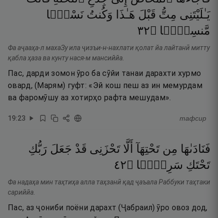
يَـٰلَيْتَنِى
مِتُّ
قَبْلَ
هَـٰذَا
وَكُنتُ
نَسْيًۭا
٢٣
۝
مَّنسِيًّۭا
Фа аҷааҳа-л махаЗу ила ҷизъи-н-нахлати қолат йа лайтанӣ митту
қабла ҳаза ва кунту нася-м мансиййа.
Пас, дарди зомон ӯро ба сӯйи танаи дарахти хурмо
овард, (Марям) гуфт: «Эй кош пеш аз ин мемурдам
ва фаромӯшу аз хотирҳо рафта мешудам».
19
:
23
тафсир
فَنَادَىٰهَا
مِن
تَحْتِهَآ
أَلَّا
تَحْزَنِى
قَدْ
جَعَلَ
رَبُّكِ
٢٤
۝
سَرِيًّۭا
تَحْتَكِ
Фа надаҳа мин таҳтиҳа алла таҳзанӣ қад ҷаъала Раббуки таҳтаки
сариййа.
Пас, аз ҷониби поёни дарахт (Ҷабраил) ӯро овоз дод,