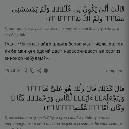
قَالَتْ
أَنَّىٰ
يَكُونُ
لِى
غُلَـٰمٌۭ
وَلَمْ
يَمْسَسْنِى
٢٠
۝
بَغِيًّۭا
أَكُ
وَلَمْ
بَشَرٌۭ
Қолат анна якуну лӣ ғуламу-в ва лам ямсаснӣ башару-в ва лам
аку бағиййа.
Гуфт: «Чӣ гуна пайдо шавад барои ман тифле, ҳол он
ки ба ман ҳеҷ одамӣ даст нарасонидааст ва ҳаргиз
зинокор набудам?».
19
:
20
тафсир
قَالَ
كَذَٰلِكِ
قَالَ
رَبُّكِ
هُوَ
عَلَىَّ
هَيِّنٌۭ ۖ
وَلِنَجْعَلَهُۥٓ
ءَايَةًۭ
لِّلنَّاسِ
وَرَحْمَةًۭ
مِّنَّا ۚ
٢١
۝
مَّقْضِيًّۭا
أَمْرًۭا
وَكَانَ
Қола казалики қола Раббуки ҳува ъалайя ҳаййину-в ва ли
наҷъалаҳу аята-л ли-н-наси ва раҳмата-м минна. Ва кана амра-м