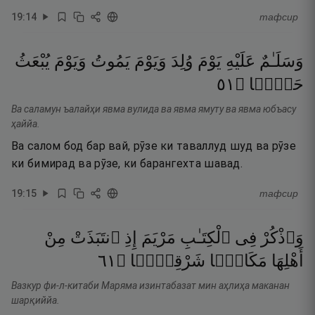
19
:
14
тафсир
وَسَلَـٰمٌ
عَلَيْهِ
يَوْمَ
وُلِدَ
وَيَوْمَ
يَمُوتُ
وَيَوْمَ
يُبْعَثُ
١٥
۝
حَيًّۭا
Ва саламун ъалайҳи явма вулида ва явма ямуту ва явма юбъасу
ҳаййа.
Ва салом бод бар вай, рӯзе ки таваллуд шуд ва рӯзе
ки бимирад ва рӯзе, ки барангехта шавад.
19
:
15
тафсир
وَٱذْكُرْ
فِى
ٱلْكِتَـٰبِ
مَرْيَمَ
إِذِ
ٱنتَبَذَتْ
مِنْ
١٦
۝
شَرْقِيًّۭا
مَكَانًۭا
أَهْلِهَا
Вазкур фи-л-китаби Маряма изинтабазат мин аҳлиҳа маканан
шарқиййа.