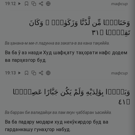
19
:
12
тафсир
وَحَنَانًۭا
مِّن
لَّدُنَّا
وَزَكَوٰةًۭ ۖ
وَكَانَ
١٣
۝
تَقِيًّۭا
Ва ҳанана-м ми-л ладунна ва заката-в ва кана тақиййа.
Ва ба ӯ аз назди Худ шафқату таҳорати нафс додем
ва парҳезгор буд.
19
:
13
тафсир
وَبَرًّۢا
بِوَٰلِدَيْهِ
وَلَمْ
يَكُن
جَبَّارًا
عَصِيًّۭا
١٤
۝
Ва барран би валидайҳи ва лам якун ҷаббаран ъасиййа.
Ва ба падару модари худ некӯкирдор буд ва
гарданкашу гунаҳгор набуд.