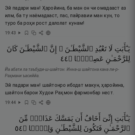
Эй падари ман! Ҳаройина, ба ман он чи омадааст аз
илм, ба ту наёмадааст, пас, пайравии ман кун, то
туро ба роҳи рост далолат кунам!
19
:
43
يَـٰٓأَبَتِ
لَا
تَعْبُدِ
ٱلشَّيْطَـٰنَ ۖ
إِنَّ
ٱلشَّيْطَـٰنَ
كَانَ
٤٤
۝
عَصِيًّۭا
لِلرَّحْمَـٰنِ
Йа абати ла таъбуди-ш-шайтон. Инна-ш шайтона кана ли-р-
Раҳмани ъасиййа.
Эй падари ман! шайтонро ибодат макун, ҳаройина,
шайтон барои Худои Раҳмон фармонбар нест.
19
:
44
يَـٰٓأَبَتِ
إِنِّىٓ
أَخَافُ
أَن
يَمَسَّكَ
عَذَابٌۭ
مِّنَ
٤٥
۝
وَلِيًّۭا
لِلشَّيْطَـٰنِ
فَتَكُونَ
ٱلرَّحْمَـٰنِ