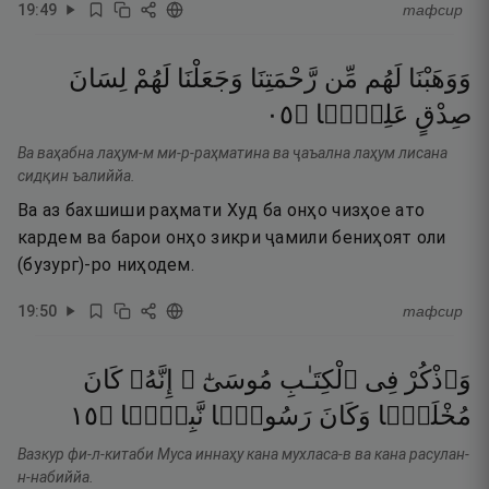
19
:
49
тафсир
وَوَهَبْنَا
لَهُم
مِّن
رَّحْمَتِنَا
وَجَعَلْنَا
لَهُمْ
لِسَانَ
٥٠
۝
عَلِيًّۭا
صِدْقٍ
Ва ваҳабна лаҳум-м ми-р-раҳматина ва ҷаъална лаҳум лисана
сидқин ъалиййа.
Ва аз бахшиши раҳмати Худ ба онҳо чизҳое ато
кардем ва барои онҳо зикри ҷамили бениҳоят оли
(бузург)-ро ниҳодем.
19
:
50
тафсир
وَٱذْكُرْ
فِى
ٱلْكِتَـٰبِ
مُوسَىٰٓ ۚ
إِنَّهُۥ
كَانَ
٥١
۝
نَّبِيًّۭا
رَسُولًۭا
وَكَانَ
مُخْلَصًۭا
Вазкур фи-л-китаби Муса иннаҳу кана мухласа-в ва кана расулан-
н-набиййа.