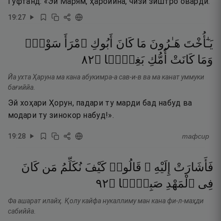
Гуфтанд: «Эй Марям, ҳаройина, чизи зиштро овардӣ.
19
:
27
يَـٰٓأُخْتَ
هَـٰرُونَ
مَا
كَانَ
أَبُوكِ
ٱمْرَأَ
سَوْءٍۢ
٢٨
۝
بَغِيًّۭا
أُمُّكِ
كَانَتْ
وَمَا
Йа ухта Ҳаруна ма кана абукимра-а сав-и-в ва ма канат уммуки
бағиййа.
Эй хоҳари Ҳорун, падари ту марди бад набуд ва
модари ту зинокор набуд!».
19
:
28
тафсир
فَأَشَارَتْ
إِلَيْهِ ۖ
قَالُوا۟
كَيْفَ
نُكَلِّمُ
مَن
كَانَ
٢٩
۝
صَبِيًّۭا
ٱلْمَهْدِ
فِى
Фа ашарат илайҳ. Қолу кайфа нукаллиму ман кана фи-л-маҳди
сабиййа.