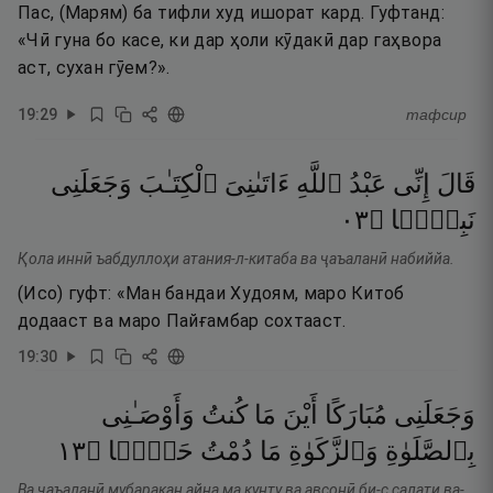
Пас, (Марям) ба тифли худ ишорат кард. Гуфтанд:
«Чӣ гуна бо касе, ки дар ҳоли кӯдакӣ дар гаҳвора
аст, сухан гӯем?».
19
:
29
тафсир
قَالَ
إِنِّى
عَبْدُ
ٱللَّهِ
ءَاتَىٰنِىَ
ٱلْكِتَـٰبَ
وَجَعَلَنِى
٣٠
۝
نَبِيًّۭا
Қола иннӣ ъабдуллоҳи атания-л-китаба ва ҷаъаланӣ набиййа.
(Исо) гуфт: «Ман бандаи Худоям, маро Китоб
додааст ва маро Пайғамбар сохтааст.
19
:
30
وَجَعَلَنِى
مُبَارَكًا
أَيْنَ
مَا
كُنتُ
وَأَوْصَـٰنِى
٣١
۝
حَيًّۭا
دُمْتُ
مَا
وَٱلزَّكَوٰةِ
بِٱلصَّلَوٰةِ
Ва ҷаъаланӣ мубаракан айна ма кунту ва авсонӣ би-с салати ва-