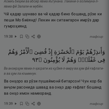
Асмиъ биҳим ва абсир явма яътунана. Лакини-з-золимуна-л-
явма фӣ Залали-м мубӣн.
Чӣ қадар шунаво ва чӣ қадар бино бошанд, рӯзе ки
пеши Мо биёянд! Лекин ин ситамгарон имрӯз дар
гумроҳиянд.
19
:
38
тафсир
وَأَنذِرْهُمْ
يَوْمَ
ٱلْحَسْرَةِ
إِذْ
قُضِىَ
ٱلْأَمْرُ
وَهُمْ
٣٩
۝
يُؤْمِنُونَ
لَا
وَهُمْ
غَفْلَةٍۢ
فِى
Ва анзирҳум явма-л-ҳасрати из қуЗия-л-амру ва ҳум фӣ ғафлати-
в ва ҳум ла юъминун.
Ва онҳоро аз рӯзи пушаймонӣ битарсон! Чун кор ба
анҷом расонида шавад ва онҳо дар ғафлат бошанд
ва онҳо имон намеоранд.
19
:
39
тафсир