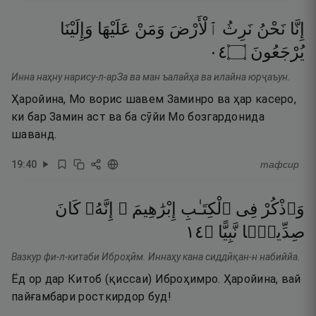
إِنَّا
نَحْنُ
نَرِثُ
ٱلْأَرْضَ
وَمَنْ
عَلَيْهَا
وَإِلَيْنَا
٤٠
۝
يُرْجَعُونَ
Инна наҳну нарису-л-арЗа ва ман ъалайҳа ва илайна юрҷаъун.
Ҳаройина, Мо ворис шавем Заминро ва ҳар касеро,
ки бар Замин аст ва ба сӯйи Мо бозгардонида
шаванд.
19
:
40
тафсир
وَٱذْكُرْ
فِى
ٱلْكِتَـٰبِ
إِبْرَٰهِيمَ ۚ
إِنَّهُۥ
كَانَ
٤١
۝
نَّبِيًّا
صِدِّيقًۭا
Вазкур фи-л-китаби Иброҳӣм. Иннаҳу кана сиддӣқан-н набиййа.
Ёд ор дар Китоб (қиссаи) Иброҳимро. Ҳаройина, вай
пайғамбари росткирдор буд!