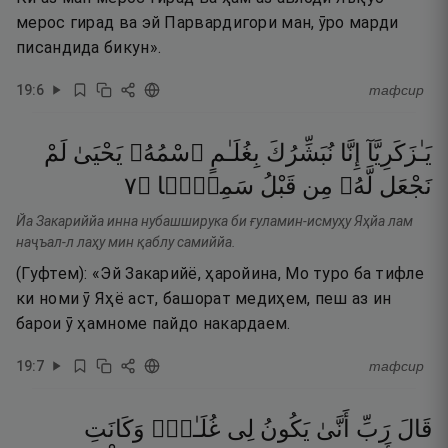
мерос гирад ва эй Парвардигори ман, ӯро марди
писандида бикун».
19
:
6
тафсир
يَـٰزَكَرِيَّآ
إِنَّا
نُبَشِّرُكَ
بِغُلَـٰمٍ
ٱسْمُهُۥ
يَحْيَىٰ
لَمْ
٧
۝
سَمِيًّۭا
قَبْلُ
مِن
لَّهُۥ
نَجْعَل
Йа Закариййа инна нубашширука би ғуламин-исмуҳу Яҳйа лам
наҷъал-л лаҳу мин қаблу самиййа.
(Гуфтем): «Эй Закарийё, ҳаройина, Мо туро ба тифле
ки номи ӯ Яҳё аст, башорат медиҳем, пеш аз ин
барои ӯ ҳамноме пайдо накардаем.
19
:
7
тафсир
قَالَ
رَبِّ
أَنَّىٰ
يَكُونُ
لِى
غُلَـٰمٌۭ
وَكَانَتِ