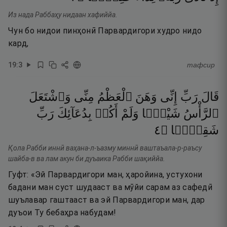
Из нада Раббаҳу нидаан хафиййа.
Чун бо нидои пинҳонӣ Парвардигори худро нидо
кард,
19
:
3
тафсир
قَالَ
رَبِّ
إِنِّى
وَهَنَ
ٱلْعَظْمُ
مِنِّى
وَٱشْتَعَلَ
ٱلرَّأْسُ
شَيْبًۭا
وَلَمْ
أَكُنۢ
بِدُعَآئِكَ
رَبِّ
٤
۝
شَقِيًّۭا
Қола Рабби иннӣ ваҳана-л-ъазму миннӣ ваштаъала-р-раъсу
шайба-в ва лам акун би дуъаика Рабби шақиййа.
Гуфт: «Эй Парвардигори ман, ҳаройина, устухони
бадани ман суст шудааст ва мӯйи сарам аз сафедӣ
шуълавар гаштааст ва эй Парвардигори ман, дар
дуъои Ту бебаҳра набудам!