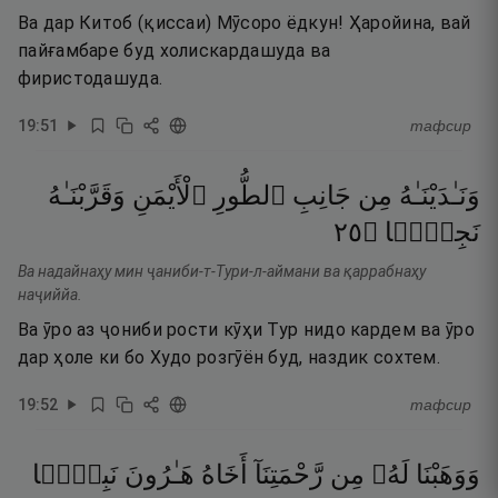
Ва дар Китоб (қиссаи) Мӯсоро ёдкун! Ҳаройина, вай
пайғамбаре буд холискардашуда ва
фиристодашуда.
19
:
51
тафсир
وَنَـٰدَيْنَـٰهُ
مِن
جَانِبِ
ٱلطُّورِ
ٱلْأَيْمَنِ
وَقَرَّبْنَـٰهُ
٥٢
۝
نَجِيًّۭا
Ва надайнаҳу мин ҷаниби-т-Тури-л-аймани ва қаррабнаҳу
наҷиййа.
Ва ӯро аз ҷониби рости кӯҳи Тур нидо кардем ва ӯро
дар ҳоле ки бо Худо розгӯён буд, наздик сохтем.
19
:
52
тафсир
وَوَهَبْنَا
لَهُۥ
مِن
رَّحْمَتِنَآ
أَخَاهُ
هَـٰرُونَ
نَبِيًّۭا