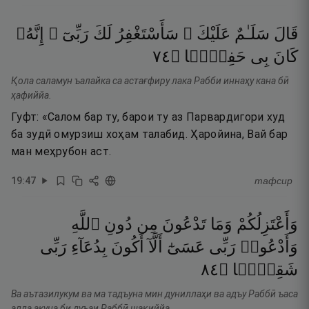
قَالَ
سَلَـٰمٌ
عَلَيْكَ ۖ
سَأَسْتَغْفِرُ
لَكَ
رَبِّىٓ ۖ
إِنَّهُۥ
٤٧
۝
حَفِيًّۭا
بِى
كَانَ
Қола саламун ъалайка са астағфиру лака Рабби иннаҳу кана бӣ
ҳафиййа.
Гуфт: «Салом бар ту, барои ту аз Парвардигори худ
ба зудӣ омурзиш хоҳам талабид. Ҳаройина, Вай бар
ман меҳрубон аст.
19
:
47
тафсир
وَأَعْتَزِلُكُمْ
وَمَا
تَدْعُونَ
مِن
دُونِ
ٱللَّهِ
وَأَدْعُوا۟
رَبِّى
عَسَىٰٓ
أَلَّآ
أَكُونَ
بِدُعَآءِ
رَبِّى
٤٨
۝
شَقِيًّۭا
Ва аътазилукум ва ма тадъуна мин дуниллаҳи ва адъу Раббӣ ъаса
алла акуна би дуъаи Раббӣ шақиййа.