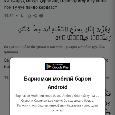
ки: «Андӯҳ махӯр, ҳаройина, Парвардигори ту пеши
пои ту ҷӯе пайдо кардааст.
19
:
24
وَهُزِّىٓ
إِلَيْكِ
بِجِذْعِ
ٱلنَّخْلَةِ
تُسَـٰقِطْ
عَلَيْكِ
٢٥
۝
جَنِيًّۭا
رُطَبًۭا
Ва ҳуззи илайки би ҷизъи-н-нахлати тусақиз ъалайки рутабан
ҷаниййа.
Ва биҷунбон ба сӯйи хеш танаи дарахти хурморо, то
бияфганад бар сари ту хурмои тоза.
Барномаи мобилӣ барои
19
:
25
тафсир
Android
فَكُلِى
وَٱشْرَبِى
وَقَرِّى
عَيْنًۭا ۖ
فَإِمَّا
تَرَيِنَّ
Барномаи мобилии моро барои Android боргирӣ кунед ва
Қуръони Каримро дар ҳар ҷо бо худ дошта бошед.
مِنَ
ٱلْبَشَرِ
أَحَدًۭا
فَقُولِىٓ
إِنِّى
نَذَرْتُ
Имкониятҳои бештар, интерфейси беҳтар ва истифодаи
لِلرَّحْمَـٰنِ
صَوْمًۭا
فَلَنْ
أُكَلِّمَ
ٱلْيَوْمَ
осонтар!