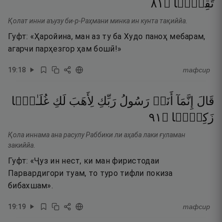
١٨
۝
تَقِيًّۭا
Қолат инни аъузу би-р-Раҳмани минка ин кунта тақиййа.
Гуфт: «Ҳаройина, ман аз ту ба Худо паноҳ мебарам,
агарчи парҳезгор ҳам бошӣ!»
19
:
18
тафсир
قَالَ
إِنَّمَآ
أَنَا۠
رَسُولُ
رَبِّكِ
لِأَهَبَ
لَكِ
غُلَـٰمًۭا
١٩
۝
زَكِيًّۭا
Қола иннама ана расулу Раббики ли аҳаба лаки ғуламан
закиййа.
Гуфт: «Ҷуз ин нест, ки ман фиристодаи
Парвардигори туам, то туро тифли покиза
бибахшам».
19
:
19
тафсир