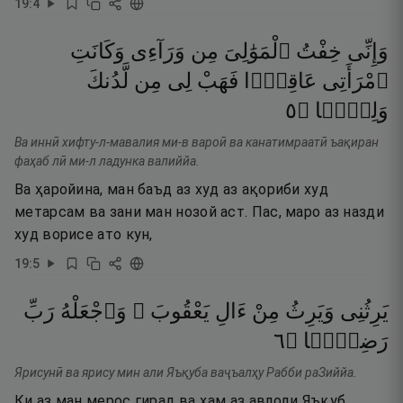
19
:
4
وَإِنِّى
خِفْتُ
ٱلْمَوَٰلِىَ
مِن
وَرَآءِى
وَكَانَتِ
ٱمْرَأَتِى
عَاقِرًۭا
فَهَبْ
لِى
مِن
لَّدُنكَ
٥
۝
وَلِيًّۭا
Ва иннӣ хифту-л-мавалия ми-в вароӣ ва канатимраатӣ ъақиран
фаҳаб лӣ ми-л ладунка валиййа.
Ва ҳаройина, ман баъд аз худ аз ақориби худ
метарсам ва зани ман нозой аст. Пас, маро аз назди
худ ворисе ато кун,
19
:
5
يَرِثُنِى
وَيَرِثُ
مِنْ
ءَالِ
يَعْقُوبَ ۖ
وَٱجْعَلْهُ
رَبِّ
٦
۝
رَضِيًّۭا
Ярисунӣ ва ярису мин али Яъқуба ваҷъалҳу Рабби раЗиййа.
Ки аз ман мерос гирад ва ҳам аз авлоди Яъқуб