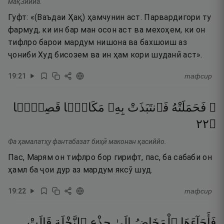
мақЗиййа.
Гуфт: «(Ваъдаи Ҳақ) ҳамчунин аст. Парвардигори ту
фармуд, ки ин бар ман осон аст ва мехоҳем, ки он
тифлро барои мардум нишона ва бахшоиш аз
ҷониби Худ бисозем ва ин ҳам кори шуданӣ аст».
19
:
21
тафсир
۞ فَحَمَلَتْهُ
فَٱنتَبَذَتْ
بِهِۦ
مَكَانًۭا
قَصِيًّۭا
٢٢
۝
Фа ҳамалатҳу фантабазат биҳӣ маконан қасиййо.
Пас, Марям он тифлро бор гирифт, пас, ба сабаби он
ҳамл ба ҷои дур аз мардум яксӯ шуд.
19
:
22
тафсир
فَأَجَآءَهَا
ٱلْمَخَاضُ
إِلَىٰ
جِذْعِ
ٱلنَّخْلَةِ
قَالَتْ