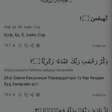
١
۝
كٓهيعٓصٓ
Каф. Ҳа. Йа. Ъайн. Сод.
Қоф, Ҳо, Ё, Ъайн, Сод.
19
:
1
тафсир
٢
۝
زَكَرِيَّآ
عَبْدَهُۥ
رَبِّكَ
رَحْمَتِ
ذِكْرُ
Зикру раҳмати Раббика ъабдаҳу Закариййа.
(Ин) Баёни бахшоиши Парвардигори ту бар бандаи
Худ Закарийё аст.
19
:
2
тафсир
٣
۝
خَفِيًّۭا
نِدَآءً
رَبَّهُۥ
نَادَىٰ
إِذْ