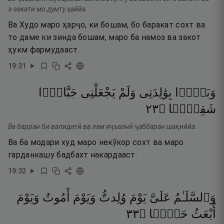
з-закати мо думту ҳаййа.
Ва Худо маро ҳарҷо, ки бошам, бо баракат сохт ва
то даме ки зинда бошам, маро ба намоз ва закот
ҳукм фармудааст.
19
:
31
وَبَرًّۢا
بِوَٰلِدَتِى
وَلَمْ
يَجْعَلْنِى
جَبَّارًۭا
٣٢
۝
شَقِيًّۭا
Ва барран би валидатӣ ва лам яҷъалнӣ ҷаббаран шақиййа.
Ва ба модари худ маро некӯкор сохт ва маро
гарданкашу бадбахт накардааст.
19
:
32
وَٱلسَّلَـٰمُ
عَلَىَّ
يَوْمَ
وُلِدتُّ
وَيَوْمَ
أَمُوتُ
وَيَوْمَ
٣٣
۝
حَيًّۭا
أُبْعَثُ