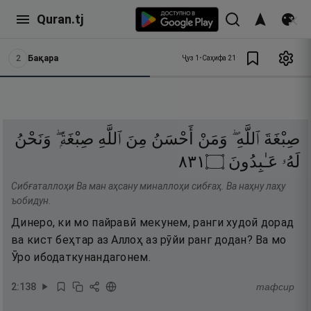
Quran.tj
2
Бақара
Ҷуз
1
•
Саҳифа
21
صِبْغَةَ
ٱللَّهِ ۖ
وَمَنْ
أَحْسَنُ
مِنَ
ٱللَّهِ
صِبْغَةًۭ ۖ
وَنَحْنُ
١٣٨
۝
عَـٰبِدُونَ
لَهُۥ
Сибғаталлоҳи Ва ман аҳсану миналлоҳи сибғаҳ. Ва наҳну лаҳу
ъобидун.
Динеро, ки мо пайравӣ мекунем, ранги худоӣ дорад
ва кист беҳтар аз Аллоҳ аз рӯйи ранг додан? Ва мо
Ӯро ибодаткунандагонем.
2
:
138
тафсир