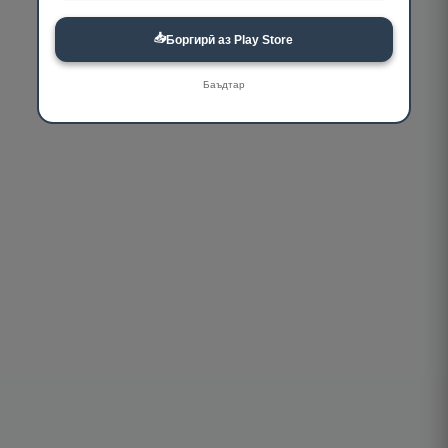
📥
Боргирӣ аз Play Store
Баъдтар