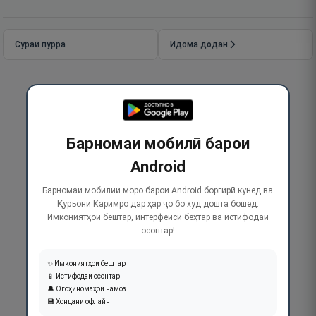
Сураи пурра
Идома додан
Барномаи мобилӣ барои
Android
Барномаи мобилии моро барои Android боргирӣ кунед ва
Қуръони Каримро дар ҳар ҷо бо худ дошта бошед.
Имкониятҳои бештар, интерфейси беҳтар ва истифодаи
осонтар!
✨ Имкониятҳои бештар
📱 Истифодаи осонтар
🔔 Огоҳиномаҳои намоз
💾 Хондани офлайн