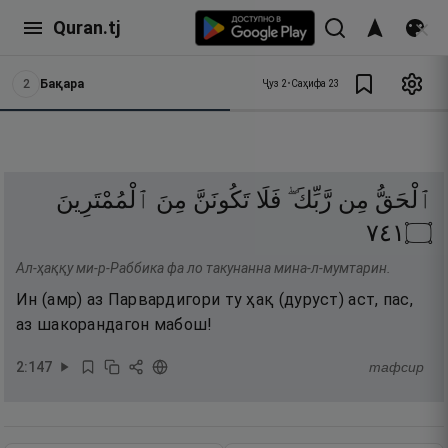
Quran.tj
2
Бақара
Ҷуз
2
•
Саҳифа
23
ٱلْحَقُّ
مِن
رَّبِّكَ ۖ
فَلَا
تَكُونَنَّ
مِنَ
ٱلْمُمْتَرِينَ
١٤٧
۝
Ал-ҳаққу ми-р-Раббика фа ло такунанна мина-л-мумтарин.
Ин (амр) аз Парвардигори ту ҳақ (дуруст) аст, пас,
аз шакорандагон мабош!
2
:
147
тафсир