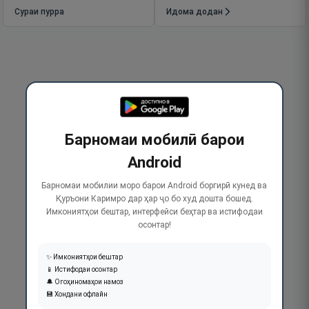
Сураи пурра
Идома додан
Барномаи мобилӣ барои
Android
Барномаи мобилии моро барои Android боргирӣ кунед ва
Қуръони Каримро дар ҳар ҷо бо худ дошта бошед.
Имкониятҳои бештар, интерфейси беҳтар ва истифодаи
осонтар!
✨ Имкониятҳои бештар
📱 Истифодаи осонтар
🔔 Огоҳиномаҳои намоз
💾 Хондани офлайн