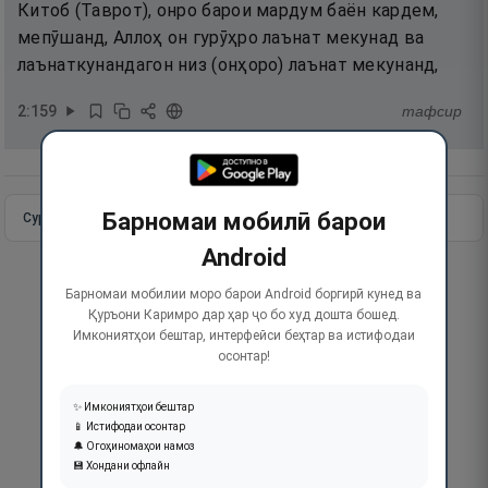
Китоб (Таврот), онро барои мардум баён кардем,
мепӯшанд, Аллоҳ он гурӯҳро лаънат мекунад ва
лаънаткунандагон низ (онҳоро) лаънат мекунанд,
2
:
159
тафсир
Барномаи мобилӣ барои
Сураи пурра
Идома додан
Android
Барномаи мобилии моро барои Android боргирӣ кунед ва
Қуръони Каримро дар ҳар ҷо бо худ дошта бошед.
Имкониятҳои бештар, интерфейси беҳтар ва истифодаи
осонтар!
✨ Имкониятҳои бештар
📱 Истифодаи осонтар
🔔 Огоҳиномаҳои намоз
💾 Хондани офлайн