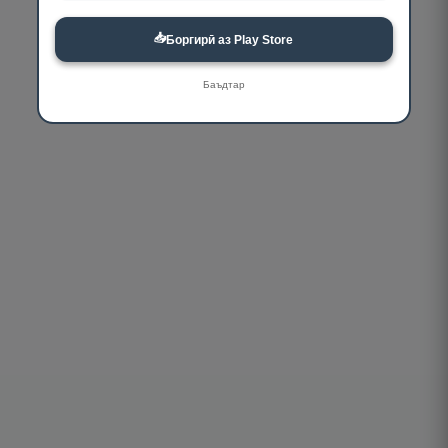
📥
Боргирӣ аз Play Store
Баъдтар