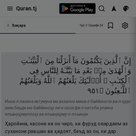
Quran.tj
2
Бақара
Ҷуз
2
•
Саҳифа
24
إِنَّ
ٱلَّذِينَ
يَكْتُمُونَ
مَآ
أَنزَلْنَا
مِنَ
ٱلْبَيِّنَـٰتِ
وَٱلْهُدَىٰ
مِنۢ
بَعْدِ
مَا
بَيَّنَّـٰهُ
لِلنَّاسِ
فِى
ٱلْكِتَـٰبِ ۙ
أُو۟لَـٰٓئِكَ
يَلْعَنُهُمُ
ٱللَّهُ
وَيَلْعَنُهُمُ
١٥٩
۝
ٱللَّـٰعِنُونَ
Инна-л-лазина яктумуна ма анзално мина-л баййиноти ва-л-ҳудо
мим баъди мо баййиноҳу ли-н носи фи-л-китоби улаика
ялъануҳумуллоҳу ва ялъануҳуму-л-лоъинун.
Ҳаройина, касоне ки он чиро, ки фуруд овардаем аз
суханони равшан ва ҳидоят, баъд аз он, ки дар