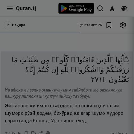
Quran.tj
2
Бақара
Ҷуз
2
•
Саҳифа
26
يَـٰٓأَيُّهَا
ٱلَّذِينَ
ءَامَنُوا۟
كُلُوا۟
مِن
طَيِّبَـٰتِ
مَا
رَزَقْنَـٰكُمْ
وَٱشْكُرُوا۟
لِلَّهِ
إِن
كُنتُمْ
إِيَّاهُ
١٧٢
۝
تَعْبُدُونَ
Йа айюҳа-л лазина оману кулу мин таййиботи мо разақнокум
вашкуру лиллоҳи ин кунтум иййоҳу таъбудун.
Эй касоне ки имон овардаед, аз покизаҳои он чи
шуморо рӯзӣ додем, бихӯред ва агар шумо Худоро
парастанда бошед, Ӯро сипос гӯед.
2
:
172
тафсир