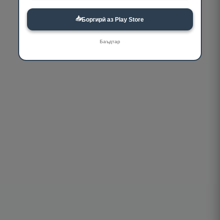
📥
Боргирӣ аз Play Store
Баъдтар