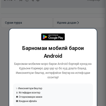
Сураи пурра
Идома додан
Барномаи мобилӣ барои
Android
Барномаи мобилии моро барои Android боргирӣ кунед ва
Қуръони Каримро дар ҳар ҷо бо худ дошта бошед.
Имкониятҳои бештар, интерфейси беҳтар ва истифодаи
осонтар!
✨ Имкониятҳои бештар
📱 Истифодаи осонтар
🔔 Огоҳиномаҳои намоз
💾 Хондани офлайн