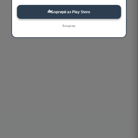
📥
Боргирӣ аз Play Store
Баъдтар