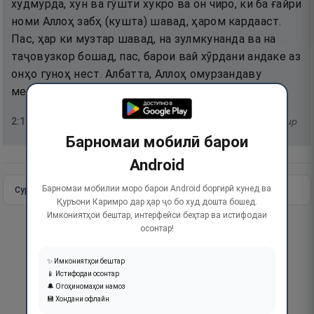
худмурда, хун ва гӯшти хукро ва он чиро, ки ба ғайри
номи Аллоҳ забҳ (кушта) шавад, ҳаром кардааст.
Пас, ҳар ки музтар шавад, на зулмкунанда ва на
таҷовузкор бошад, пас, барои вай хӯрдани андаке аз
онҳо гуноҳ нест. Албатта, Аллоҳ омурзандаву
меҳрубон аст.
2
:
173
тафсир
Барномаи мобилӣ барои
Android
Барномаи мобилии моро барои Android боргирӣ кунед ва
Сураи пурра
Идома додан
Қуръони Каримро дар ҳар ҷо бо худ дошта бошед.
Имкониятҳои бештар, интерфейси беҳтар ва истифодаи
осонтар!
✨ Имкониятҳои бештар
📱 Истифодаи осонтар
🔔 Огоҳиномаҳои намоз
💾 Хондани офлайн