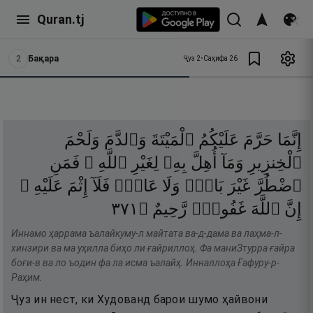
Quran.tj
2
Бақара
Ҷуз
2
•
Саҳифа
26
إِنَّمَا
حَرَّمَ
عَلَيْكُمُ
ٱلْمَيْتَةَ
وَٱلدَّمَ
وَلَحْمَ
ٱلْخِنزِيرِ
وَمَآ
أُهِلَّ
بِهِۦ
لِغَيْرِ
ٱللَّهِ ۖ
فَمَنِ
ٱضْطُرَّ
غَيْرَ
بَاغٍۢ
وَلَا
عَادٍۢ
فَلَآ
إِثْمَ
عَلَيْهِ ۚ
١٧٣
۝
رَّحِيمٌ
غَفُورٌۭ
ٱللَّهَ
إِنَّ
Иннамо ҳаррама ъалайкуму-л майтата ва-д-дама ва лаҳма-л-
хинзири ва ма уҳилла биҳо ли ғайриллоҳ. Фа маниЗтурра ғайра
боғи-в ва ло ъодин фа ла исма ъалайҳ. Инналлоҳа Ғафуру-р-
Раҳим.
Ҷуз ин нест, ки Худованд барои шумо ҳайвони