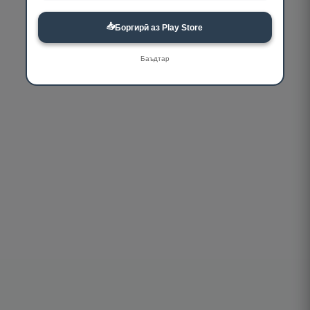
📥
Боргирӣ аз Play Store
Баъдтар