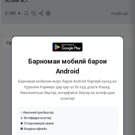
лозим аст.
2
:
180
тафсир
Сураи пурра
Идома додан
Барномаи мобилӣ барои
Android
Барномаи мобилии моро барои Android боргирӣ кунед ва
Қуръони Каримро дар ҳар ҷо бо худ дошта бошед.
Имкониятҳои бештар, интерфейси беҳтар ва истифодаи
осонтар!
✨ Имкониятҳои бештар
📱 Истифодаи осонтар
🔔 Огоҳиномаҳои намоз
💾 Хондани офлайн