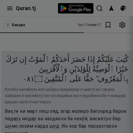
Quran.tj
2
Бақара
Ҷуз
2
•
Саҳифа
27
كُتِبَ
عَلَيْكُمْ
إِذَا
حَضَرَ
أَحَدَكُمُ
ٱلْمَوْتُ
إِن
تَرَكَ
خَيْرًا
ٱلْوَصِيَّةُ
لِلْوَٰلِدَيْنِ
وَٱلْأَقْرَبِينَ
١٨٠
۝
ٱلْمُتَّقِينَ
عَلَى
حَقًّا
بِٱلْمَعْرُوفِ ۖ
Кутиба ъалайкум изо ҳаЗара аҳадакуму-л-мавту ин тарака
хайрани-л-васийяту лил волидайни ва-л-ақрабина би-л-маъруф.
ҳаққан ъала-л-муттақон.
Вақте ки марг пеш ояд, агар молеро бигзоред барои
падару модар ва наздикон ба некӯӣ, васиятро бар
шумо лозим карда шуд. Ин кор бар парҳезгорон