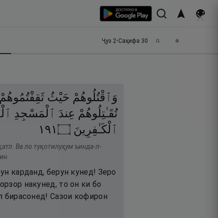
Ҷуз
2
•
Саҳифа
30
وَٱقْتُلُوهُمْ
حَيْثُ
ثَقِفْتُمُوهُمْ
تُقَـٰتِلُوهُمْ
عِندَ
ٱلْمَسْجِدِ
ٱلْح
١٩١
۝
ٱلْكَـٰفِرِينَ
атл. Ва ло туқотилуҳум ъинда-л-
ин.
рун карданд, берун кунед! Зеро
орзор накунед, то он ки бо
тл бирасонед! Сазои кофирон