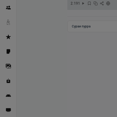
2
:
191
Пайғамбарон
Дуоҳо
Сураи пурра
Асмоул Ҳусно
Фарзи айн
Галерея
Махзани Маърифат
Барномаи мобилӣ
Пахшҳои зинда