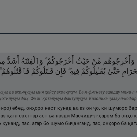
وَأَخْرِجُوهُم
مِّنْ
حَيْثُ
أَخْرَجُوكُمْ ۚ
وَٱلْفِتْنَةُ
أَشَدُّ
مِن
َرَامِ
حَتَّىٰ
يُقَـٰتِلُوكُمْ
فِيهِ ۖ
فَإِن
قَـٰتَلُوكُمْ
فَٱقْتُلُوهُمْ ۗ
ҳум ва ахриҷуҳум мин ҳайсу ахраҷукум. Ва-л-фитнату ашадду мина-л-қ
отилукум фиҳ. Фа ин қоталукум фақтулуҳум. Казолика ҷазау-л-кофир
онро) ёбед, онҳоро нест кунед ва аз он ҷо, ки шуморо бе
 аз қатл сахттар аст ва назди Масҷиду-л-ҳаром ба онҳо к
 кунанд, пас, агар бо шумо биҷанганд, пас, онҳоро ба қа