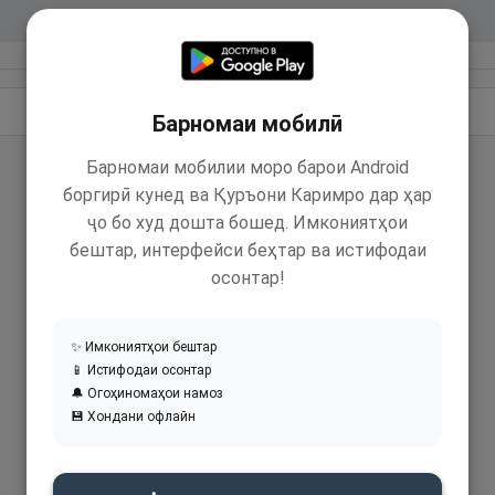
Идома додан
Барномаи мобилӣ
Барномаи мобилии моро барои Android
боргирӣ кунед ва Қуръони Каримро дар ҳар
ҷо бо худ дошта бошед. Имкониятҳои
бештар, интерфейси беҳтар ва истифодаи
осонтар!
✨ Имкониятҳои бештар
📱 Истифодаи осонтар
🔔 Огоҳиномаҳои намоз
💾 Хондани офлайн