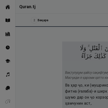
Quran.tj
Асосӣ
2
Бақара
Қуръон
Саҳеҳи Бухорӣ
َ
ٱلْقَتْلِ ۚ
وَلَا
Вақтҳои намоз
كَذَٰلِكَ
جَزَآءُ
Омӯзиш
Вақтулуҳум ҳайсу сақифтуму
Қироат
Масҷиди-л-ҳароми ҳатто юқ
Ва ҳар ҷо, ки (мушрик
Иқтибосҳо аз Қуръон
фитна (ғалаба)-и ширк
шумо дар он ҷо корзор
Зикрҳо
ҳамчунин аст,.