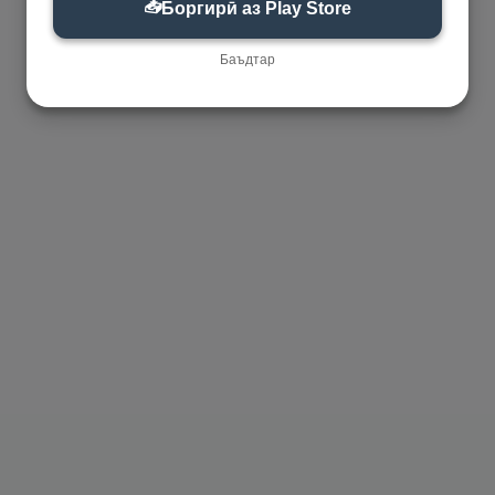
📥
Боргирӣ аз Play Store
Баъдтар