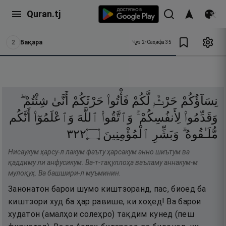
Quran.tj
2
Бақара
Ҷуз
2
•
Саҳифа
35
نِسَآؤُكُمْ
حَرْثٌۭ
لَّكُمْ
فَأْتُوا۟
حَرْثَكُمْ
أَنَّىٰ
شِئْتُمْ ۖ
وَقَدِّمُوا۟
لِأَنفُسِكُمْ ۚ
وَٱتَّقُوا۟
ٱللَّهَ
وَٱعْلَمُوٓا۟
أَنَّكُم
٢٢٣
۝
ٱلْمُؤْمِنِينَ
وَبَشِّرِ
مُّلَـٰقُوهُ ۗ
Нисаукум ҳарсу-л лакум фаъту ҳарсакум анно шиътум ва
қаддиму ли анфусикум. Ва-т-тақуллоҳа ваъламу аннакум-м
мулоқуҳ. Ва башшири-л муъминин.
Занонатон барои шумо киштзоранд, пас, биоед ба
киштзори худ ба ҳар равише, ки хоҳед! Ва барои
худатон (амалҳои солеҳро) тақдим кунед (пеш