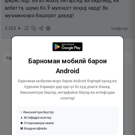
фиристед). Ва аз Аллоҳ битарсед ва бидонед, ки
албатта, шумо бо Ӯ мулоқот хоҳед кард! Ва
муъминонро башорат диҳед!
2
:
223
тафсир
Сураи пурра
Идома додан
Барномаи мобилӣ барои
Android
Барномаи мобилии моро барои Android боргирӣ кунед ва
Қуръони Каримро дар ҳар ҷо бо худ дошта бошед.
Имкониятҳои бештар, интерфейси беҳтар ва истифодаи
осонтар!
✨ Имкониятҳои бештар
📱 Истифодаи осонтар
🔔 Огоҳиномаҳои намоз
💾 Хондани офлайн