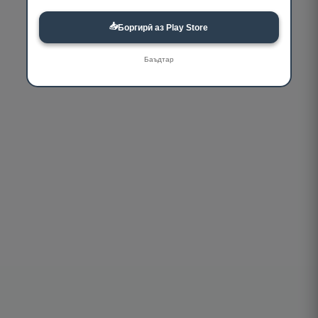
📥
Боргирӣ аз Play Store
Баъдтар