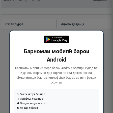
Сураи пурра
Идома додан
Барномаи мобилӣ барои
Android
Барномаи мобилии моро барои Android боргирӣ кунед ва
Қуръони Каримро дар ҳар ҷо бо худ дошта бошед.
Имкониятҳои бештар, интерфейси беҳтар ва истифодаи
осонтар!
✨ Имкониятҳои бештар
📱 Истифодаи осонтар
🔔 Огоҳиномаҳои намоз
💾 Хондани офлайн