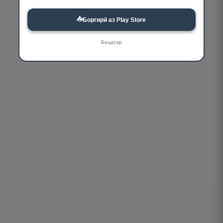
📥
Боргирӣ аз Play Store
Баъдтар