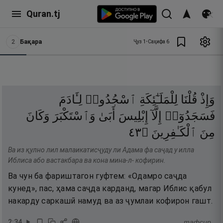
Quran.tj
2
Бақара
Ҷуз
1
•
Саҳифа
6
وَإِذْ
قُلْنَا
لِلْمَلَـٰٓئِكَةِ
ٱسْجُدُوا۟
لِـَٔادَمَ
فَسَجَدُوٓا۟
إِلَّآ
إِبْلِيسَ
أَبَىٰ
وَٱسْتَكْبَرَ
وَكَانَ
٣٤
۝
ٱلْكَـٰفِرِينَ
مِنَ
Ва из қулно лил малаикатисҷуду ли Адама фа саҷад у илла
Иблиса або вастакбара ва кона мина-л- кофирин.
Ва чун ба фариштагон гуфтем: «Одамро саҷда
кунед», пас, ҳама саҷда карданд, магар Иблис қабул
накарду саркашӣ намуд ва аз ҷумлаи кофирон гашт.
2
:
34
тафсир