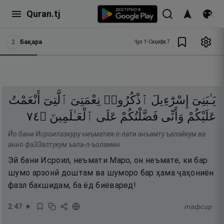
Quran.tj
2
Бақара
Ҷуз
1
•
Саҳифа
7
يَـٰبَنِىٓ
إِسْرَٰٓءِيلَ
ٱذْكُرُوا۟
نِعْمَتِىَ
ٱلَّتِىٓ
أَنْعَمْتُ
٤٧
۝
ٱلْعَـٰلَمِينَ
عَلَى
فَضَّلْتُكُمْ
وَأَنِّى
عَلَيْكُمْ
Йо бани Исроилазкуру ниъматия-л-лати анъамту ъалайкум ва
анно фаЗЗалтукум ъала-л-ъоламин.
Эй бани Исроил, неъмати Маро, он неъмате, ки бар
шумо арзонӣ доштам ва шуморо бар ҳама ҷаҳониён
фазл бахшидам, ба ёд биёваред!
2
:
47
тафсир