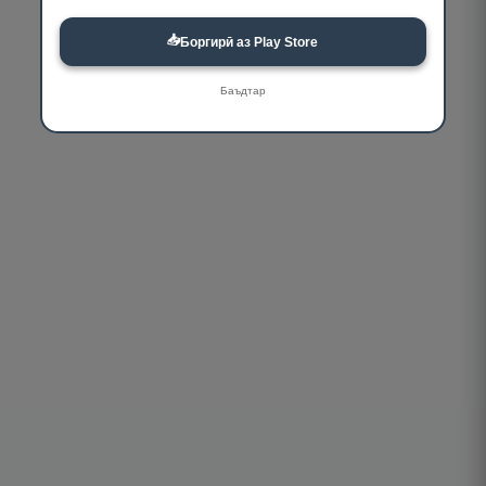
📥
Боргирӣ аз Play Store
Баъдтар