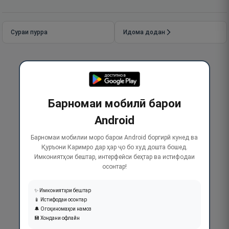
Сураи пурра
Идома додан
Барномаи мобилӣ барои
Android
Барномаи мобилии моро барои Android боргирӣ кунед ва
Қуръони Каримро дар ҳар ҷо бо худ дошта бошед.
Имкониятҳои бештар, интерфейси беҳтар ва истифодаи
осонтар!
✨ Имкониятҳои бештар
📱 Истифодаи осонтар
🔔 Огоҳиномаҳои намоз
💾 Хондани офлайн