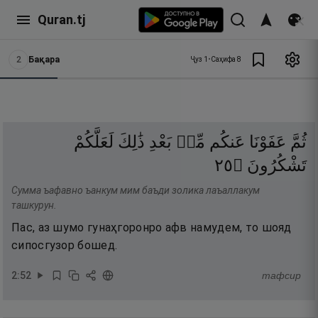
Quran.tj
2
Бақара
Ҷуз
1
•
Саҳифа
8
ثُمَّ
عَفَوْنَا
عَنكُم
مِّنۢ
بَعْدِ
ذَٰلِكَ
لَعَلَّكُمْ
٥٢
۝
تَشْكُرُونَ
Сумма ъафавно ъанкум мим баъди золика лаъаллакум
ташкурун.
Пас, аз шумо гунаҳгоронро афв намудем, то шояд
сипосгузор бошед.
2
:
52
тафсир