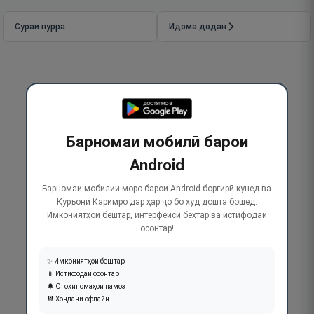
Сураи пурра
Идома додан
Барномаи мобилӣ барои
Android
Барномаи мобилии моро барои Android боргирӣ кунед ва
Қуръони Каримро дар ҳар ҷо бо худ дошта бошед.
Имкониятҳои бештар, интерфейси беҳтар ва истифодаи
осонтар!
✨ Имкониятҳои бештар
📱 Истифодаи осонтар
🔔 Огоҳиномаҳои намоз
💾 Хондани офлайн