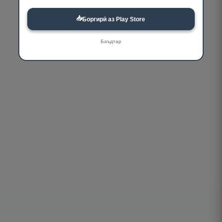
📥
Боргирӣ аз Play Store
Баъдтар