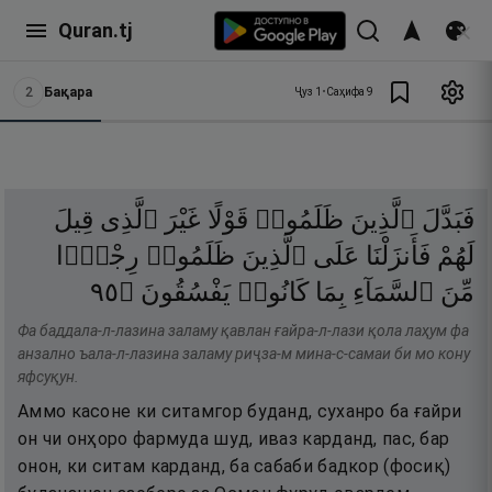
Quran.tj
2
Бақара
Ҷуз
1
•
Саҳифа
9
فَبَدَّلَ
ٱلَّذِينَ
ظَلَمُوا۟
قَوْلًا
غَيْرَ
ٱلَّذِى
قِيلَ
لَهُمْ
فَأَنزَلْنَا
عَلَى
ٱلَّذِينَ
ظَلَمُوا۟
رِجْزًۭا
٥٩
۝
يَفْسُقُونَ
كَانُوا۟
بِمَا
ٱلسَّمَآءِ
مِّنَ
Фа баддала-л-лазина заламу қавлан ғайра-л-лази қола лаҳум фа
анзално ъала-л-лазина заламу риҷза-м мина-с-самаи би мо кону
яфсуқун.
Аммо касоне ки ситамгор буданд, суханро ба ғайри
он чи онҳоро фармуда шуд, иваз карданд, пас, бар
онон, ки ситам карданд, ба сабаби бадкор (фосиқ)