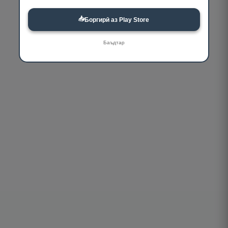
📥
Боргирӣ аз Play Store
Баъдтар