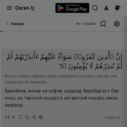
Quran.tj
2
Бақара
Ҷуз
1
•
Саҳифа
3
إِنَّ
ٱلَّذِينَ
كَفَرُوا۟
سَوَآءٌ
عَلَيْهِمْ
ءَأَنذَرْتَهُمْ
أَمْ
٦
۝
يُؤْمِنُونَ
لَا
تُنذِرْهُمْ
لَمْ
Инна-л-лазина кафару саваун ъалайҳим а-анзарта- ҳум ам лам
тунзирҳум ло юъминун.
Ҳаройина, ононе ки кофир шуданд, баробар аст бар
онҳо, ки тарсонӣ онҳоро ё натарсонӣ онҳоро, имон
наёранд.
2
:
6
тафсир