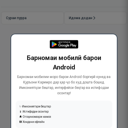
Сураи пурра
Идома додан
Барномаи мобилӣ барои
Android
Барномаи мобилии моро барои Android боргирӣ кунед ва
Қуръони Каримро дар ҳар ҷо бо худ дошта бошед.
Имкониятҳои бештар, интерфейси беҳтар ва истифодаи
осонтар!
✨ Имкониятҳои бештар
📱 Истифодаи осонтар
🔔 Огоҳиномаҳои намоз
💾 Хондани офлайн