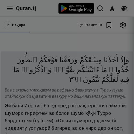
Quran.tj
2
Бақара
Ҷуз
1
•
Саҳифа
10
وَإِذْ
أَخَذْنَا
مِيثَـٰقَكُمْ
وَرَفَعْنَا
فَوْقَكُمُ
ٱلطُّورَ
خُذُوا۟
مَآ
ءَاتَيْنَـٰكُم
بِقُوَّةٍۢ
وَٱذْكُرُوا۟
مَا
٦٣
۝
تَتَّقُونَ
لَعَلَّكُمْ
فِيهِ
Ва из ахазно мисоқакум ва рафаъно фавқакуму-т-Тура хузу ма
отайнокум би қуввати-в вазкуру мо фиҳи лаъаллакум таттақун.
Эй бани Исроил, ба ёд оред он вақтеро, ки паймони
шуморо гирифтем ва болои шумо кӯҳи Турро
бардоштем (гуфтем): «Он чи шуморо додаем, бо
ҷиддияту устуворӣ бигиред ва он чиро дар он аст,