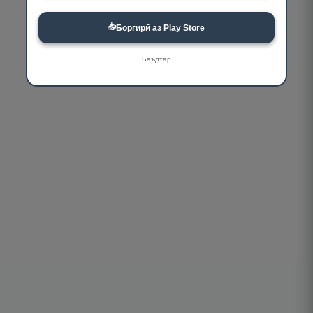
📥
Боргирӣ аз Play Store
Баъдтар