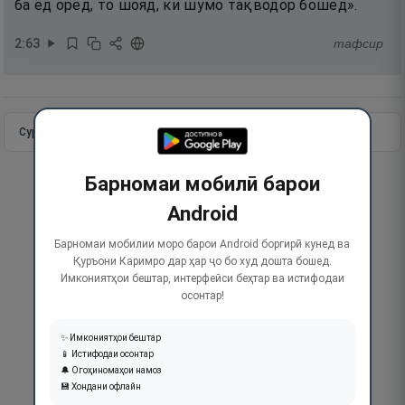
ба ёд оред, то шояд, ки шумо тақводор бошед».
2
:
63
тафсир
Сураи пурра
Идома додан
Барномаи мобилӣ барои
Android
Барномаи мобилии моро барои Android боргирӣ кунед ва
Қуръони Каримро дар ҳар ҷо бо худ дошта бошед.
Имкониятҳои бештар, интерфейси беҳтар ва истифодаи
осонтар!
✨ Имкониятҳои бештар
📱 Истифодаи осонтар
🔔 Огоҳиномаҳои намоз
💾 Хондани офлайн