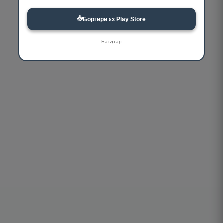
📥
Боргирӣ аз Play Store
Баъдтар