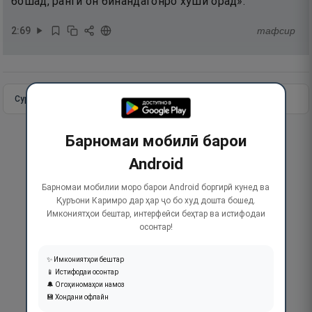
бошад, ранги он бинандагонро хушӣ орад».
2
:
69
тафсир
Сураи пурра
Идома додан
Барномаи мобилӣ барои
Android
Барномаи мобилии моро барои Android боргирӣ кунед ва
Қуръони Каримро дар ҳар ҷо бо худ дошта бошед.
Имкониятҳои бештар, интерфейси беҳтар ва истифодаи
осонтар!
✨ Имкониятҳои бештар
📱 Истифодаи осонтар
🔔 Огоҳиномаҳои намоз
💾 Хондани офлайн