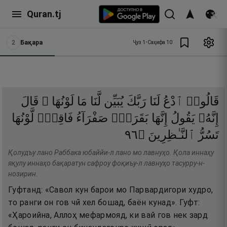
Quran.tj
2
Бақара
Ҷуз
1
•
Саҳифа
10
قَالُوا۟
ٱدْعُ
لَنَا
رَبَّكَ
يُبَيِّن
لَّنَا
مَا
لَوْنُهَا ۚ
قَالَ
إِنَّهُۥ
يَقُولُ
إِنَّهَا
بَقَرَةٌۭ
صَفْرَآءُ
فَاقِعٌۭ
لَّوْنُهَا
٦٩
۝
ٱلنَّـٰظِرِينَ
تَسُرُّ
Қолудъу лано Раббака юбаййи-л лано мо лавнуҳо. Қола иннаҳу
яқулу иннаҳо бақаратун сафроу фоқиъу-л лавнуҳо тасурру-н-
нозирин.
Гуфтанд: «Савол кун барои мо Парвардигори худро,
то ранги он гов чӣ хел бошад, баён кунад». Гуфт:
«Ҳароийна, Аллоҳ мефармояд, ки вай гов нек зард