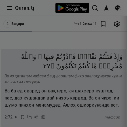
Quran.tj
2
Бақара
Ҷуз
1
•
Саҳифа
11
وَإِذْ
قَتَلْتُمْ
نَفْسًۭا
فَٱدَّٰرَْٰٔتُمْ
فِيهَا ۖ
وَٱللَّهُ
٧٢
۝
تَكْتُمُونَ
كُنتُمْ
مَّا
مُخْرِجٌۭ
Ва из қаталтум нафсан фа-д-дораътум фиҳо валлоҳу мухриҷум-м
мо кунтум тактумун.
Ва ба ёд оваред он вақтеро, ки шахсеро куштед,
пас, дар кушандаи вай низоъ кардед. Ва он чиро, ки
шумо пинҳон менамудед, Аллоҳ ошкоркунанда аст.
2
:
72
тафсир