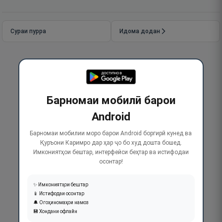
Сураи пурра
Идома додан
Барномаи мобилӣ барои
Android
Барномаи мобилии моро барои Android боргирӣ кунед ва
Қуръони Каримро дар ҳар ҷо бо худ дошта бошед.
Имкониятҳои бештар, интерфейси беҳтар ва истифодаи
осонтар!
✨ Имкониятҳои бештар
📱 Истифодаи осонтар
🔔 Огоҳиномаҳои намоз
💾 Хондани офлайн