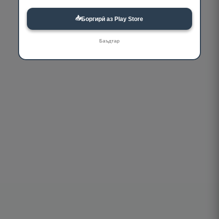
📥
Боргирӣ аз Play Store
Баъдтар