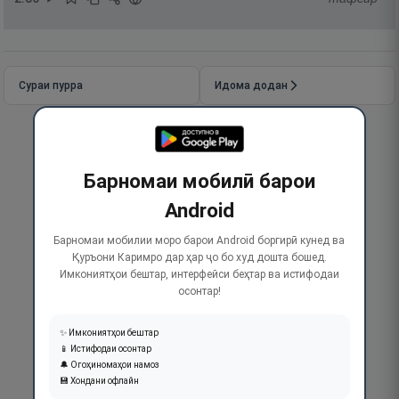
Сураи пурра
Идома додан
Барномаи мобилӣ барои
Android
Барномаи мобилии моро барои Android боргирӣ кунед ва
Қуръони Каримро дар ҳар ҷо бо худ дошта бошед.
Имкониятҳои бештар, интерфейси беҳтар ва истифодаи
осонтар!
✨ Имкониятҳои бештар
📱 Истифодаи осонтар
🔔 Огоҳиномаҳои намоз
💾 Хондани офлайн