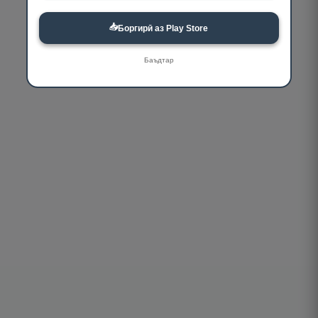
📥
Боргирӣ аз Play Store
Баъдтар