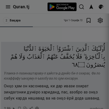
Quran.tj
2
Бақара
Ҷуз
1
•
Саҳифа
13
أُو۟لَـٰٓئِكَ
ٱلَّذِينَ
ٱشْتَرَوُا۟
ٱلْحَيَوٰةَ
ٱلدُّنْيَا
بِٱلْـَٔاخِرَةِ ۖ
فَلَا
يُخَفَّفُ
عَنْهُمُ
ٱلْعَذَابُ
وَلَا
هُمْ
٨٦
۝
يُنصَرُونَ
Улаика-л-лазинаштараву-л ҳайота-д-дунйо би-л охираҳ. Фа ло
юхаффафу ъанҳуму-л-ъазобу ва ло ҳум юнсарун.
Онҳо ҳам он касонеанд, ки дар ивази охират
зиндагонии дунёро хариданд, пас, азобро аз онҳо
сабук карда нашавад ва на онҳо ёрӣ дода шаванд.
2
:
86
тафсир