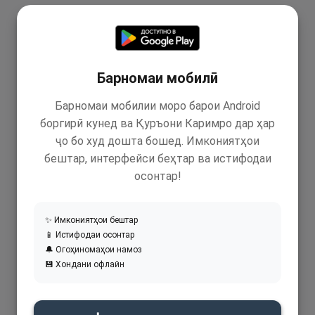
Барномаи мобилӣ
Барномаи мобилии моро барои Android
боргирӣ кунед ва Қуръони Каримро дар ҳар
ҷо бо худ дошта бошед. Имкониятҳои
бештар, интерфейси беҳтар ва истифодаи
осонтар!
✨ Имкониятҳои бештар
📱 Истифодаи осонтар
🔔 Огоҳиномаҳои намоз
💾 Хондани офлайн