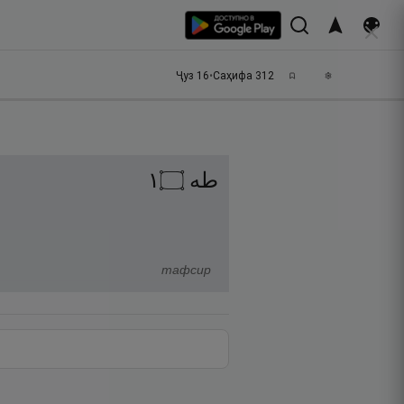
Ҷуз
16
•
Саҳифа
312
١
۝
طه
тафсир