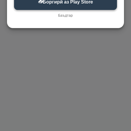
📥
Боргирӣ аз Play Store
Баъдтар