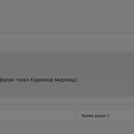
рфҳоро танҳо Худованд медонад.)
Идома додан