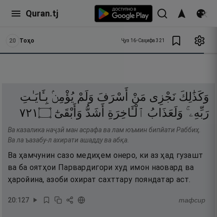
Quran.tj
20
Тоҳо
Ҷуз
16
•
Саҳифа
321
وَكَذَٰلِكَ
نَجْزِى
مَنْ
أَسْرَفَ
وَلَمْ
يُؤْمِنۢ
بِـَٔايَـٰتِ
١٢٧
۝
وَأَبْقَىٰٓ
أَشَدُّ
ٱلْـَٔاخِرَةِ
وَلَعَذَابُ
رَبِّهِۦ ۚ
Ва казалика наҷзӣ ман асрафа ва лам юъмин бипйати Раббиҳ.
Ва ла ъазабу-л ахирати ашадду ва абқа.
Ва ҳамчунин сазо медиҳем онеро, ки аз ҳад гузашт
ва ба оятҳои Парвардигори худ имон наовард ва
ҳаройина, азоби охират сахттару пояндатар аст.
20
:
127
тафсир