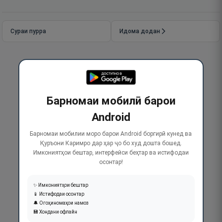
Сураи пурра
Идома додан
Барномаи мобилӣ барои
Android
Барномаи мобилии моро барои Android боргирӣ кунед ва
Қуръони Каримро дар ҳар ҷо бо худ дошта бошед.
Имкониятҳои бештар, интерфейси беҳтар ва истифодаи
осонтар!
✨ Имкониятҳои бештар
📱 Истифодаи осонтар
🔔 Огоҳиномаҳои намоз
💾 Хондани офлайн