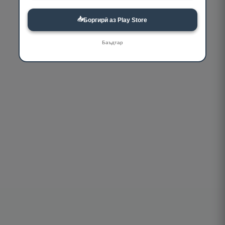
📥
Боргирӣ аз Play Store
Баъдтар