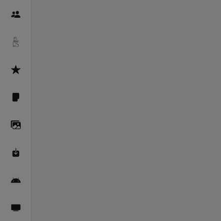
Пайғамбарон
Дуоҳо
Асмоул Ҳусно
Фарзи айн
Галерея
Махзани Маърифат
Барномаи мобилӣ
Пахшҳои зинда