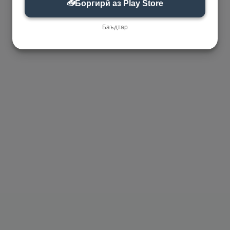
📥
Боргирӣ аз Play Store
Баъдтар