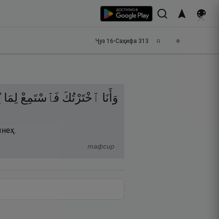
Ҷуз
16
•
Саҳифа
313
وَأَنَا
ٱخْتَرْتُكَ
فَٱسْتَمِعْ
لِمَا
ي
инеҳ.
тафсир