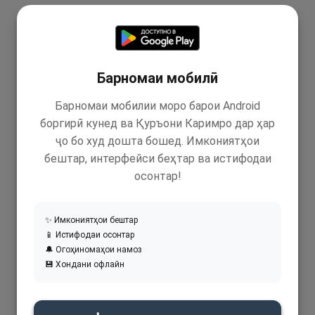
Барномаи мобилӣ
Барномаи мобилии моро барои Android
боргирӣ кунед ва Қуръони Каримро дар ҳар
ҷо бо худ дошта бошед. Имкониятҳои
бештар, интерфейси беҳтар ва истифодаи
осонтар!
✨ Имкониятҳои бештар
📱 Истифодаи осонтар
🔔 Огоҳиномаҳои намоз
💾 Хондани офлайн