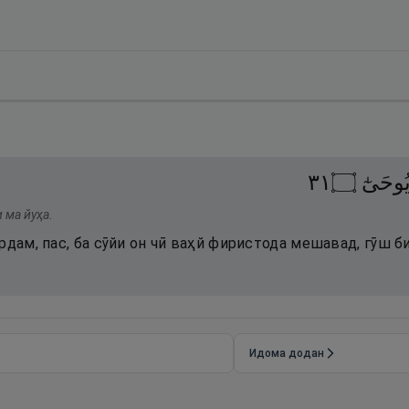
١٣
۝
ُوحَىٰٓ
 ма йуҳа.
рдам, пас, ба сӯйи он чӣ ваҳй фиристода мешавад, гӯш б
Идома додан