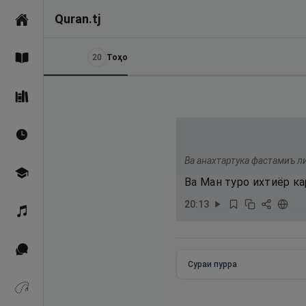
Quran.tj
Асосӣ
20
Тоҳо
Қуръон
Саҳеҳи Бухорӣ
Вақтҳои намоз
Ва анахтартука фастамиъ ли
Омӯзиш
Ва Ман туро ихтиёр ка
20
:
13
Қироат
Иқтибосҳо аз Қуръон
Сураи пурра
Зикрҳо