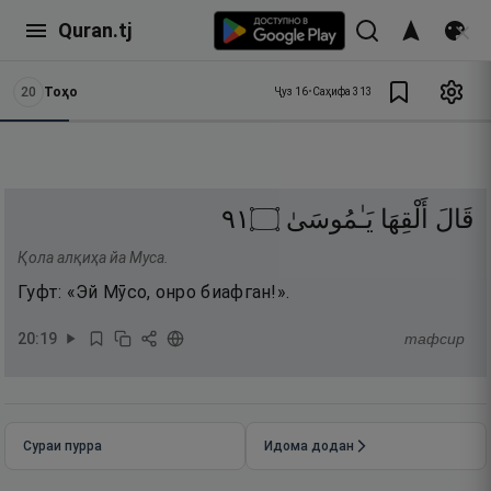
Quran.tj
20
Тоҳо
Ҷуз
16
•
Саҳифа
313
١٩
۝
يَـٰمُوسَىٰ
أَلْقِهَا
قَالَ
Қола алқиҳа йа Муса.
Гуфт: «Эй Мӯсо, онро биафган!».
20
:
19
тафсир
Сураи пурра
Идома додан