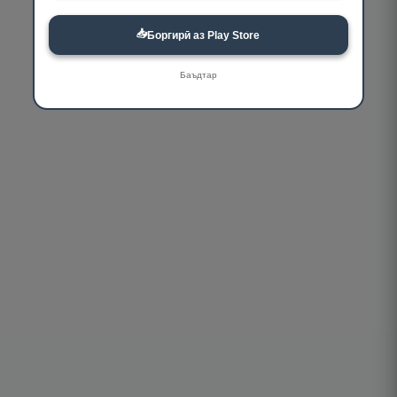
📥
Боргирӣ аз Play Store
Баъдтар