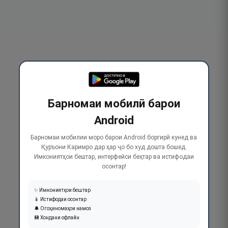
Барномаи мобилӣ барои
Android
Барномаи мобилии моро барои Android боргирӣ кунед ва
Қуръони Каримро дар ҳар ҷо бо худ дошта бошед.
Имкониятҳои бештар, интерфейси беҳтар ва истифодаи
осонтар!
✨ Имкониятҳои бештар
📱 Истифодаи осонтар
🔔 Огоҳиномаҳои намоз
💾 Хондани офлайн