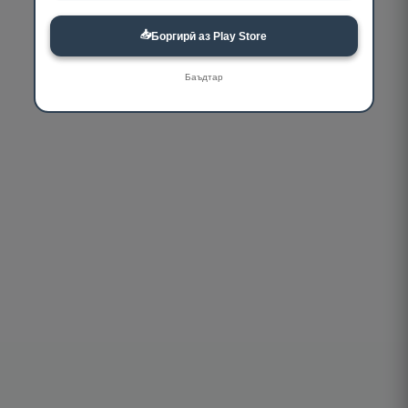
📥
Боргирӣ аз Play Store
Баъдтар