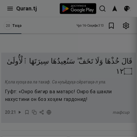
Quran.tj
20
Тоҳо
Ҷуз
16
•
Саҳифа
313
قَالَ
خُذْهَا
وَلَا
تَخَفْ ۖ
سَنُعِيدُهَا
سِيرَتَهَا
ٱلْأُولَىٰ
٢١
۝
Қола хузҳа ва ла тахаф. Са нуъӣдуҳа сӣратаҳа-л ула.
Гуфт: «Онро бигир ва матарс! Онро ба шакли
нахустини он боз хоҳем гардонид!
20
:
21
тафсир