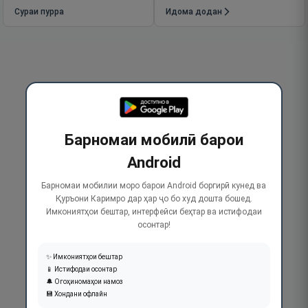
Сураи пурра
Идома додан
Барномаи мобилӣ барои
Android
Барномаи мобилии моро барои Android боргирӣ кунед ва
Қуръони Каримро дар ҳар ҷо бо худ дошта бошед.
Имкониятҳои бештар, интерфейси беҳтар ва истифодаи
осонтар!
✨ Имкониятҳои бештар
📱 Истифодаи осонтар
🔔 Огоҳиномаҳои намоз
💾 Хондани офлайн