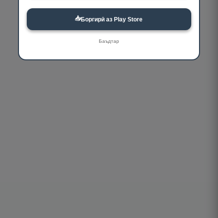
📥
Боргирӣ аз Play Store
Баъдтар