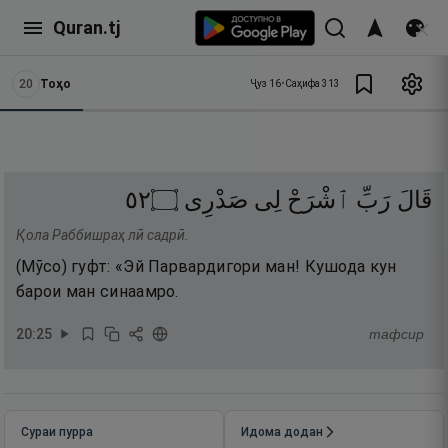
Quran.tj
20
Тоҳо
Ҷуз
16
•
Саҳифа
313
٢٥
۝
صَدْرِى
لِى
ٱشْرَحْ
رَبِّ
قَالَ
Қола Раббишраҳ лӣ садрӣ.
(Мӯсо) гуфт: «Эй Парвардигори ман! Кушода кун
барои ман синаамро.
20
:
25
тафсир
Сураи пурра
Идома додан