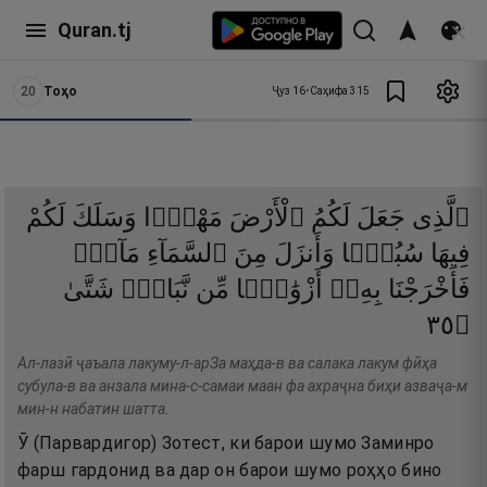
Quran.tj
20
Тоҳо
Ҷуз
16
•
Саҳифа
315
ٱلَّذِى
جَعَلَ
لَكُمُ
ٱلْأَرْضَ
مَهْدًۭا
وَسَلَكَ
لَكُمْ
فِيهَا
سُبُلًۭا
وَأَنزَلَ
مِنَ
ٱلسَّمَآءِ
مَآءًۭ
فَأَخْرَجْنَا
بِهِۦٓ
أَزْوَٰجًۭا
مِّن
نَّبَاتٍۢ
شَتَّىٰ
٥٣
۝
Ал-лазӣ ҷаъала лакуму-л-арЗа маҳда-в ва салака лакум фӣҳа
субула-в ва анзала мина-с-самаи маан фа ахраҷна биҳи азваҷа-м
мин-н набатин шатта.
Ӯ (Парвардигор) Зотест, ки барои шумо Заминро
фарш гардонид ва дар он барои шумо роҳҳо бино