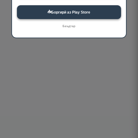
📥
Боргирӣ аз Play Store
Баъдтар