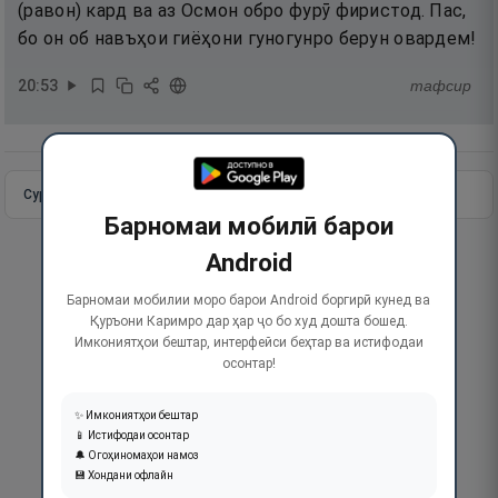
(равон) кард ва аз Осмон обро фурӯ фиристод. Пас,
бо он об навъҳои гиёҳони гуногунро берун овардем!
20
:
53
тафсир
Сураи пурра
Идома додан
Барномаи мобилӣ барои
Android
Барномаи мобилии моро барои Android боргирӣ кунед ва
Қуръони Каримро дар ҳар ҷо бо худ дошта бошед.
Имкониятҳои бештар, интерфейси беҳтар ва истифодаи
осонтар!
✨ Имкониятҳои бештар
📱 Истифодаи осонтар
🔔 Огоҳиномаҳои намоз
💾 Хондани офлайн