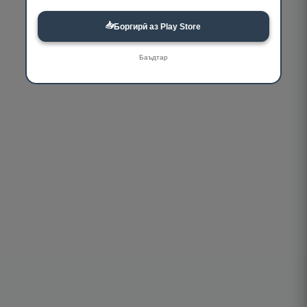
📥
Боргирӣ аз Play Store
Баъдтар