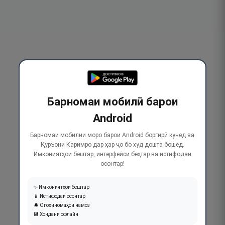
Барномаи мобилӣ барои
Android
Барномаи мобилии моро барои Android боргирӣ кунед ва
Қуръони Каримро дар ҳар ҷо бо худ дошта бошед.
Имкониятҳои бештар, интерфейси беҳтар ва истифодаи
осонтар!
✨ Имкониятҳои бештар
📱 Истифодаи осонтар
🔔 Огоҳиномаҳои намоз
💾 Хондани офлайн