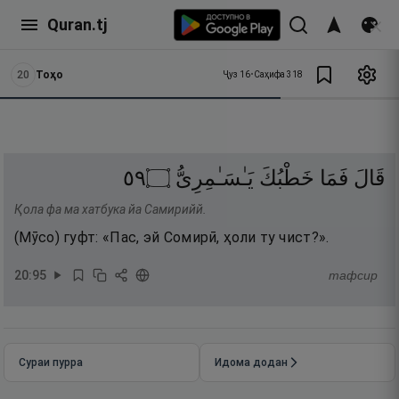
Quran.tj
20
Тоҳо
Ҷуз
16
•
Саҳифа
318
٩٥
۝
يَـٰسَـٰمِرِىُّ
خَطْبُكَ
فَمَا
قَالَ
Қола фа ма хатбука йа Самирийй.
(Мӯсо) гуфт: «Пас, эй Сомирӣ, ҳоли ту чист?».
20
:
95
тафсир
Сураи пурра
Идома додан