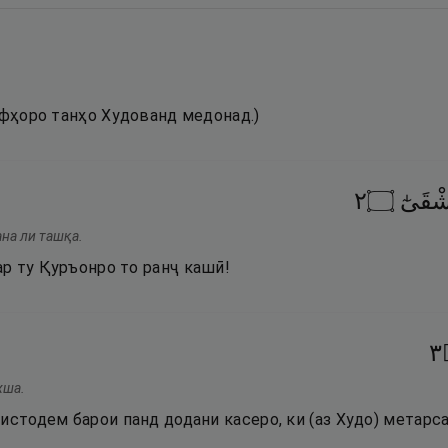
рфҳоро танҳо Худованд медонад.)
٢
۝
شْقَىٰٓ
ана ли ташқа.
р ту Қуръонро то ранҷ кашӣ!
٣
хша.
истодем барои панд додани касеро, ки (аз Худо) метарса