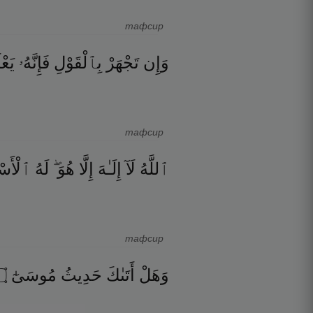
тафсир
وَإِن
تَجْهَرْ
بِٱلْقَوْلِ
فَإِنَّهُۥ
يَعْ
тафсир
ٱللَّهُ
لَآ
إِلَـٰهَ
إِلَّا
هُوَ ۖ
لَهُ
ٱلْأَسْم
тафсир
۝
مُوسَىٰٓ
حَدِيثُ
أَتَىٰكَ
وَهَلْ