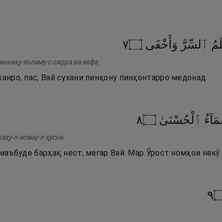
٧
۝
وَأَخْفَى
ٱلسِّرَّ
لَمُ
 иннаҳу яъламу-с-сирра ва ахфа.
ханро, пас, Вай сухани пинҳону пинҳонтарро медонад.
٨
۝
ٱلْحُسْنَىٰ
َآءُ
лаҳу-л-асмау-л-ҳусна.
ҷ маъбуде барҳақ нест, магар Вай. Мар Ӯрост номҳои некӯ.
٩