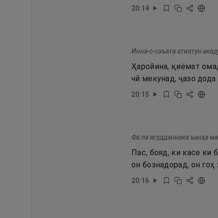
20
:
14
Инна-с-саъата атиятун акад
Ҳаройина, қиёмат омад
чӣ мекунад, ҷазо дода
20
:
15
Фа ла ясудданнака ъанҳа ма
Пас, бояд, ки касе ки
он бознадорад, он гоҳ
20
:
16