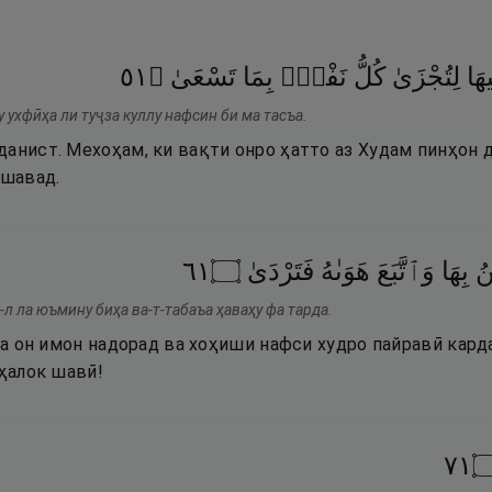
١٥
۝
تَسْعَىٰ
بِمَا
نَفْسٍۭ
كُلُّ
لِتُجْزَىٰ
هَا
у ухфӣҳа ли туҷза куллу нафсин би ма тасъа.
анист. Мехоҳам, ки вақти онро ҳатто аз Худам пинҳон д
 шавад.
١٦
۝
فَتَرْدَىٰ
هَوَىٰهُ
وَٱتَّبَعَ
بِهَا
نُ
-л ла юъмину биҳа ва-т-табаъа ҳаваҳу фа тарда.
 ба он имон надорад ва хоҳиши нафси худро пайравӣ кард
 ҳалок шавӣ!
١٧