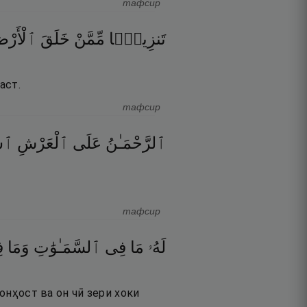
тафсир
تَنزِيلًۭا
مِّمَّنْ
خَلَقَ
ٱلْأَرْ
аст.
тафсир
ٱلرَّحْمَـٰنُ
عَلَى
ٱلْعَرْشِ
ٱسْ
тафсир
لَهُۥ
مَا
فِى
ٱلسَّمَـٰوَٰتِ
وَمَا
ف
 онҳост ва он чӣ зери хоки