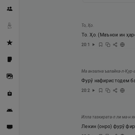
Пайғамбарон
То, Ҳо.
Дуоҳо
То. Ҳо. (Маънои ин ҳа
Асмоул Ҳусно
20
:
1
Фарзи айн
Ма анзална ъалайка-л-Қур-
Галерея
Фурӯ нафиристодем ба
20
:
2
Махзани Маърифат
Барномаи мобилӣ
Илла тазкирата-л ли ма-н я
Лекин (онро) фурӯ фир
Пахшҳои зинда