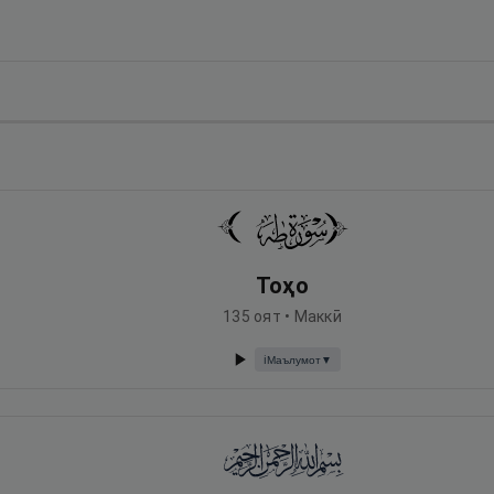
Тоҳо
135
оят •
Маккӣ
Маълумот
▼
ℹ️