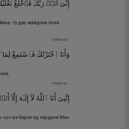
إِنِّىٓ
أَنَا۠
رَبُّكَ
فَٱخْلَعْ
نَعْل ۖ
йина, ту дар майдони поки
тафсир
وَأَنَا
ٱخْتَرْتُكَ
فَٱسْتَمِعْ
لِمَا
ي
инеҳ.
тафсир
إِنَّنِىٓ
أَنَا
ٱللَّهُ
لَآ
إِلَـٰهَ
إِلَّآ
أَنَا
о кун ва барои ёд кардани Ман