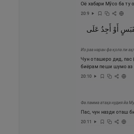
Оё хабари Мӯсо ба ту 
20
:
9
قَبَسٍ
أَوْ
أَجِدُ
عَلَى
Из раа наран фа қола ли аҳ
Чун оташеро дид, пас 
биёрам пеши шумо аз 
20
:
10
Фа ламма атаҳа нудия йа Му
Пас, чун назди оташ б
20
:
11