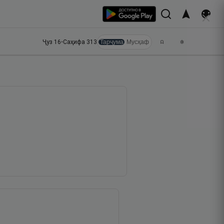
Ҷуз
16
•
Саҳифа
313
Тарҷума
Мусҳаф