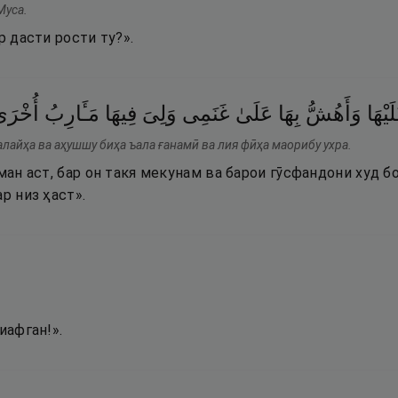
Муса.
р дасти рости ту?».
َيْهَا
وَأَهُشُّ
بِهَا
عَلَىٰ
غَنَمِى
وَلِىَ
فِيهَا
مَـَٔارِبُ
أُخْرَى
алайҳа ва аҳушшу биҳа ъала ғанамӣ ва лия фӣҳа маорибу ухра.
 ман аст, бар он такя мекунам ва барои гӯсфандони худ б
р низ ҳаст».
иафган!».