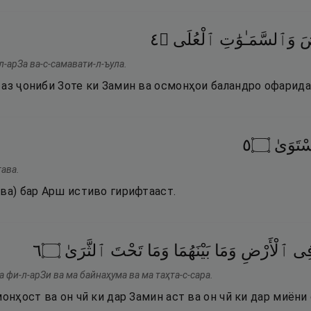
٤
۝
ٱلْعُلَى
وَٱلسَّمَـٰوَٰتِ
ضَ
-арЗа ва-с-самавати-л-ъула.
 аз ҷониби Зоте ки Замин ва осмонҳои баландро офарида
٥
۝
تَوَىٰ
ава.
ва) бар Арш истиво гирифтааст.
٦
۝
ٱلثَّرَىٰ
تَحْتَ
وَمَا
بَيْنَهُمَا
وَمَا
ٱلْأَرْضِ
ِى
а фи-л-арЗи ва ма байнаҳума ва ма таҳта-с-сара.
монҳост ва он чӣ ки дар Замин аст ва он чӣ ки дар миёни