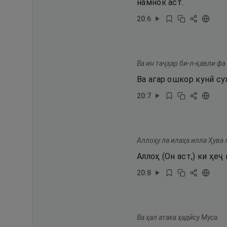
намнок аст.
20
:
6
Ва ин таҷҳар би-л-қавли фа
Ва агар ошкор кунӣ су
20
:
7
Аллоҳу ла илаҳа илла Ҳува 
Аллоҳ (Он аст,) ки ҳе
20
:
8
Ва ҳал атака ҳадӣсу Муса.