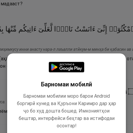
омадааст?
مْكُثُوٓا۟
إِنِّىٓ
ءَانَسْتُ
نَارًۭا
لَّعَلِّىٓ
ءَاتِيكُم
مِّنْهَا
بِ
лиҳимкусу инни анасту нара-л лаъалли атӣкум-м минҳа би қабасин ав 
(аҳли худро) гуфт: «Биистед (дар ин ҷо), ҳаройина, ман 
он оташ шӯълае ё бар он оташ раҳнамое биёбам!».
Барномаи мобилӣ
١١
Барномаи мобилии моро барои Android
са.
боргирӣ кунед ва Қуръони Каримро дар ҳар
ҷо бо худ дошта бошед. Имкониятҳои
иёмад, овоз дода шуд: Эй Мӯсо!
бештар, интерфейси беҳтар ва истифодаи
осонтар!