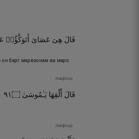
قَالَ
هِىَ
عَصَاىَ
أَتَوَكَّؤُا۟
عَل
о он барг мерезонам ва маро
тафсир
١٩
۝
يَـٰمُوسَىٰ
أَلْقِهَا
قَالَ
тафсир