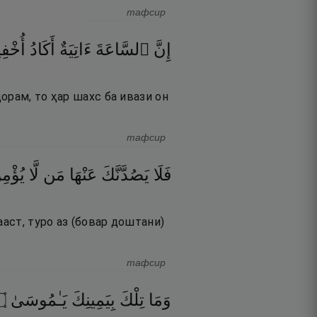
тафсир
إِنَّ
ٱلسَّاعَةَ
ءَاتِيَةٌ
أَكَادُ
أُخْفِي
орам, то ҳар шахс ба ивази он
тафсир
فَلَا
يَصُدَّنَّكَ
عَنْهَا
مَن
لَّا
يُؤْمِ
ааст, туро аз (бовар доштани)
тафсир
۝
يَـٰمُوسَىٰ
بِيَمِينِكَ
تِلْكَ
وَمَا