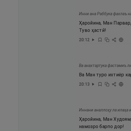
Инни ана Раббука фахлаъ н
Ҳаройина, Ман Парвард
Туво ҳастӣ!
20
:
12
Ва анахтартука фастамиъ ли
Ва Ман туро ихтиёр ка
20
:
13
Иннани аналлоҳу ла илаҳа и
Ҳаройина, Ман Худоям,
намозро барпо дор!