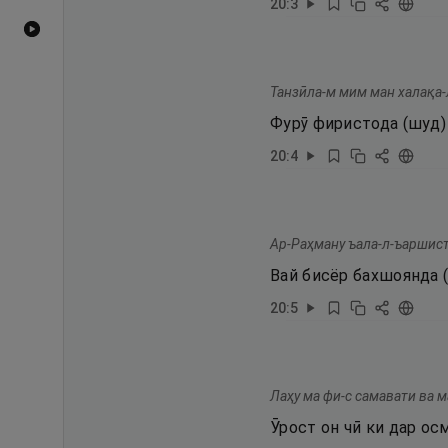
20
:
3
Видеоҳои YouTube
Танзӣла-м мим ман халақа-л
Фурӯ фиристода (шуд)
20
:
4
Ар-Раҳману ъала-л-ъаршист
Вай бисёр бахшоянда (
20
:
5
Лаҳу ма фи-с самавати ва м
Ӯрост он чӣ ки дар ос