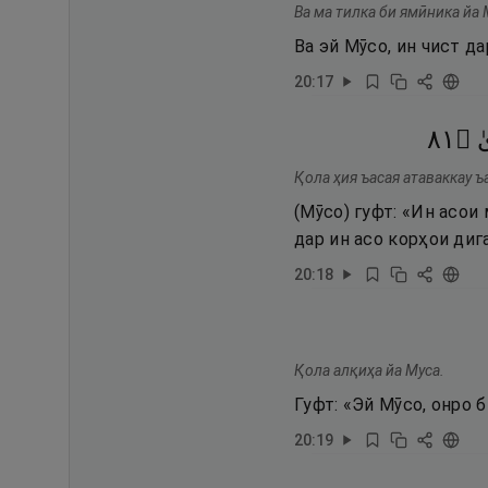
Ва ма тилка би ямӣника йа 
Ва эй Мӯсо, ин чист да
20
:
17
١٨
۝
ٰ
Қола ҳия ъасая атаваккау ъ
(Мӯсо) гуфт: «Ин асои
дар ин асо корҳои дига
20
:
18
Қола алқиҳа йа Муса.
Гуфт: «Эй Мӯсо, онро б
20
:
19