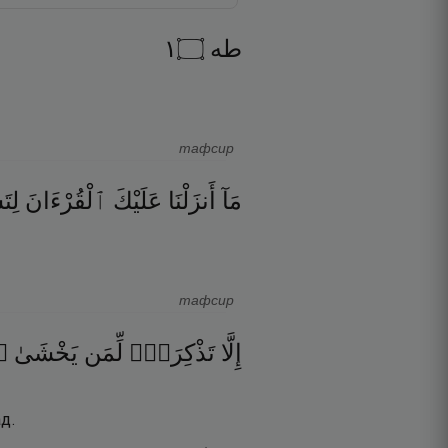
١
۝
طه
тафсир
مَآ
أَنزَلْنَا
عَلَيْكَ
ٱلْقُرْءَانَ
لِتَ
тафсир
۝
يَخْشَىٰ
لِّمَن
تَذْكِرَةًۭ
إِلَّا
д.