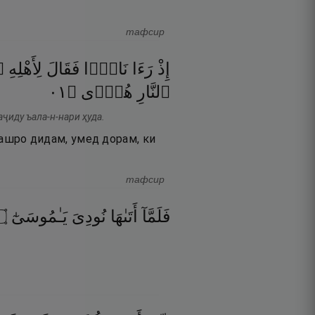
тафсир
إِذْ
رَءَا
نَارًۭا
فَقَالَ
لِأَهْلِهِ
ٱ
١٠
۝
هُدًۭى
ٱلنَّارِ
аҷиду ъала-н-нари ҳуда.
оташро дидам, умед дорам, ки
тафсир
۝
يَـٰمُوسَىٰٓ
نُودِىَ
أَتَىٰهَا
فَلَمَّآ