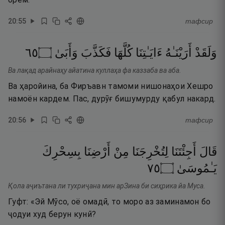
20
:
55
тафсир
٥٦
۝
وَأَبَىٰ
فَكَذَّبَ
كُلَّهَا
ءَايَـٰتِنَا
أَرَيْنَـٰهُ
وَلَقَدْ
Ва лақад арайнаҳу айатина куллаҳа фа каззаба ва аба.
Ва ҳаройина, ба Фиръавн тамоми нишонаҳои Хешро
намоён кардем. Пас, дурӯғ бишумурду қабул накард.
20
:
56
тафсир
قَالَ
أَجِئْتَنَا
لِتُخْرِجَنَا
مِنْ
أَرْضِنَا
بِسِحْرِكَ
٥٧
۝
يَـٰمُوسَىٰ
Қола аҷиътана ли тухриҷана мин арЗина би сиҳрика йа Муса.
Гуфт: «Эй Мӯсо, оё омадӣ, то моро аз заминамон бо
ҷодуи худ берун кунӣ?