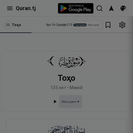
Quran.tj
20
Тоҳо
Тарҷума
Мусҳаф
Ҷуз
16
•
Саҳифа
313
Тоҳо
135
оят •
Маккӣ
Маълумот
▼
ℹ️