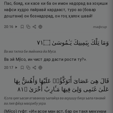
Пас, бояд, ки касе ки ба он имон надорад ва хоҳиши
нафси худро пайравӣ кардааст, туро аз (бовар
доштани) он бознадорад, он гоҳ ҳалок шавӣ!
20
:
16
тафсир
١٧
۝
يَـٰمُوسَىٰ
بِيَمِينِكَ
تِلْكَ
وَمَا
Ва ма тилка би ямӣника йа Муса.
Ва эй Мӯсо, ин чист дар дасти рости ту?».
20
:
17
قَالَ
هِىَ
عَصَاىَ
أَتَوَكَّؤُا۟
عَلَيْهَا
وَأَهُشُّ
بِهَا
١٨
۝
أُخْرَىٰ
مَـَٔارِبُ
فِيهَا
وَلِىَ
غَنَمِى
عَلَىٰ
Қола ҳия ъасая атаваккау ъалайҳа ва аҳушшу биҳа ъала ғанамӣ
ва лия фӣҳа маорибу ухра.
(Мӯсо) гуфт: «Ин асои ман аст, бар он такя мекунам