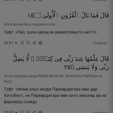
٥١
۝
ٱلْأُولَىٰ
ٱلْقُرُونِ
بَالُ
فَمَا
قَالَ
Қола фа ма балу-л-қуруни-л-ула.
Гуфт: «Пас, ҳоли қарнҳои аввалгузашта чист?».
20
:
51
тафсир
قَالَ
عِلْمُهَا
عِندَ
رَبِّى
فِى
كِتَـٰبٍۢ ۖ
لَّا
يَضِلُّ
٥٢
۝
يَنسَى
وَلَا
رَبِّى
Қола ъилмуҳа ъинда Раббӣ фӣ китаб. Ла яЗиллу Раббӣ ва ла
янса.
Гуфт: «Илми онҳо назди Парвардигори ман дар
Китобест, ки Парвардигори ман хато накунад ва на
фаромӯш созад».
20
:
52
тафсир