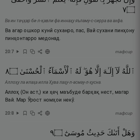
٧
۝
Ва ин таҷҳар би-л-қавли фа иннаҳу яъламу-с-сирра ва ахфа.
Ва агар ошкор кунӣ суханро, пас, Вай сухани пинҳону
пинҳонтарро медонад.
20
:
7
тафсир
٨
۝
ٱلْحُسْنَىٰ
ٱلْأَسْمَآءُ
لَهُ
هُوَ ۖ
إِلَّا
إِلَـٰهَ
لَآ
ٱللَّهُ
Аллоҳу ла илаҳа илла Ҳува лаҳу-л-асмау-л-ҳусна.
Аллоҳ (Он аст,) ки ҳеҷ маъбуде барҳақ нест, магар
Вай. Мар Ӯрост номҳои некӯ.
20
:
8
тафсир
٩
۝
مُوسَىٰٓ
حَدِيثُ
أَتَىٰكَ
وَهَلْ