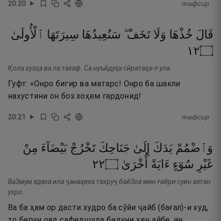
20
:
20
тафсир
قَالَ
خُذْهَا
وَلَا
تَخَفْ ۖ
سَنُعِيدُهَا
سِيرَتَهَا
ٱلْأُولَىٰ
٢١
۝
Қола хузҳа ва ла тахаф. Са нуъӣдуҳа сӣратаҳа-л ула.
Гуфт: «Онро бигир ва матарс! Онро ба шакли
нахустини он боз хоҳем гардонид!
20
:
21
тафсир
وَٱضْمُمْ
يَدَكَ
إِلَىٰ
جَنَاحِكَ
تَخْرُجْ
بَيْضَآءَ
مِنْ
٢٢
۝
أُخْرَىٰ
ءَايَةً
سُوٓءٍ
غَيْرِ
ВаЗмум ядака ила ҷанаҳика тахруҷ байЗоа мин ғайри суин аятан
ухро.
Ва ба ҳам ор дасти худро ба сӯйи ҷайб (бағал)-и худ,
то берун ояд сафедшуда бидуни ҳеҷ айбе, ин