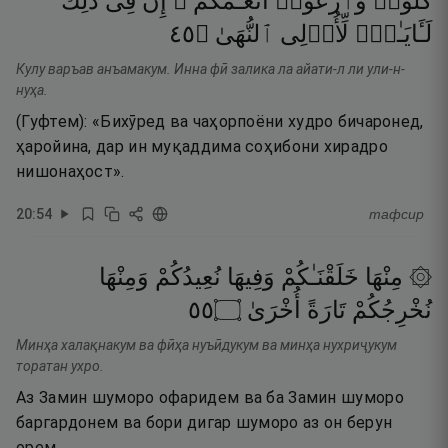
كُلُوا۟
وَٱرْعَوْا۟
أَنْعَـٰمَكُمْ ۗ
إِنَّ
فِى
ذَٰلِكَ
٥٤
۝
ٱلنُّهَىٰ
لِّأُو۟لِى
لَـَٔايَـٰتٍۢ
Кулу варъав анъамакум. Инна фӣ залика ла айати-л ли ули-н-
нуҳа.
(Гуфтем): «Бихӯред ва чаҳорпоёни худро бичаронед,
ҳаройина, дар ин муқаддима соҳибони хирадро
нишонаҳост».
20
:
54
тафсир
۞ مِنْهَا
خَلَقْنَـٰكُمْ
وَفِيهَا
نُعِيدُكُمْ
وَمِنْهَا
٥٥
۝
أُخْرَىٰ
تَارَةً
نُخْرِجُكُمْ
Минҳа халақнакум ва фӣҳа нуъӣдукум ва минҳа нухриҷукум
торатан ухро.
Аз Замин шуморо офаридем ва ба Замин шуморо
баргардонем ва бори дигар шуморо аз он берун
орем.