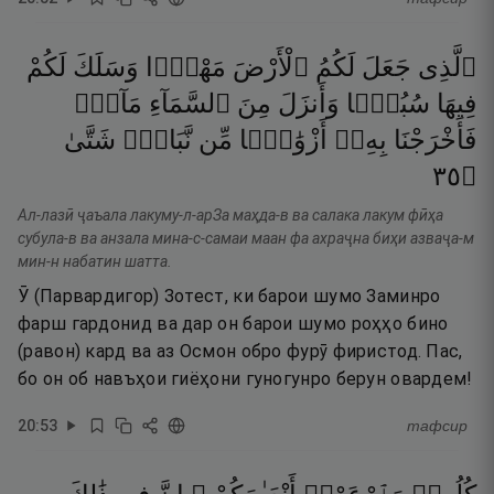
ٱلَّذِى
جَعَلَ
لَكُمُ
ٱلْأَرْضَ
مَهْدًۭا
وَسَلَكَ
لَكُمْ
فِيهَا
سُبُلًۭا
وَأَنزَلَ
مِنَ
ٱلسَّمَآءِ
مَآءًۭ
فَأَخْرَجْنَا
بِهِۦٓ
أَزْوَٰجًۭا
مِّن
نَّبَاتٍۢ
شَتَّىٰ
٥٣
۝
Ал-лазӣ ҷаъала лакуму-л-арЗа маҳда-в ва салака лакум фӣҳа
субула-в ва анзала мина-с-самаи маан фа ахраҷна биҳи азваҷа-м
мин-н набатин шатта.
Ӯ (Парвардигор) Зотест, ки барои шумо Заминро
фарш гардонид ва дар он барои шумо роҳҳо бино
(равон) кард ва аз Осмон обро фурӯ фиристод. Пас,
бо он об навъҳои гиёҳони гуногунро берун овардем!
20
:
53
тафсир