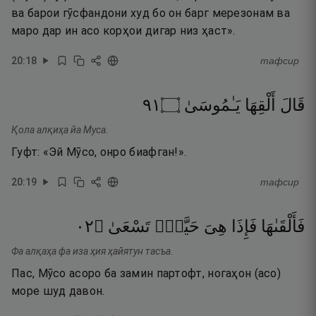
ва барои гӯсфандони худ бо он барг мерезонам ва
маро дар ин асо корҳои дигар низ ҳаст».
20
:
18
тафсир
١٩
۝
يَـٰمُوسَىٰ
أَلْقِهَا
قَالَ
Қола алқиҳа йа Муса.
Гуфт: «Эй Мӯсо, онро биафган!».
20
:
19
тафсир
٢٠
۝
تَسْعَىٰ
حَيَّةٌۭ
هِىَ
فَإِذَا
فَأَلْقَىٰهَا
Фа алқаҳа фа иза ҳия ҳайятун тасъа.
Пас, Мӯсо асоро ба замин партофт, ногаҳон (асо)
море шуд давон.