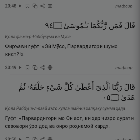
20
:
48
тафсир
٤٩
۝
يَـٰمُوسَىٰ
رَّبُّكُمَا
فَمَن
قَالَ
Қола фа ма-р-Раббукума йа Муса.
Фиръавн гуфт: «Эй Мӯсо, Парвардигори шумо
кист?!».
20
:
49
тафсир
قَالَ
رَبُّنَا
ٱلَّذِىٓ
أَعْطَىٰ
كُلَّ
شَىْءٍ
خَلْقَهُۥ
ثُمَّ
٥٠
۝
هَدَىٰ
Қола Раббуна-л-лазӣ аъто кулла шай-ин халқаҳу сумма ҳада.
Гуфт: «Парвардигори мо Он аст, ки ҳар чизро сурати
сазовори ӯро дод ва онро роҳнамоӣ кард».
20
:
50
тафсир