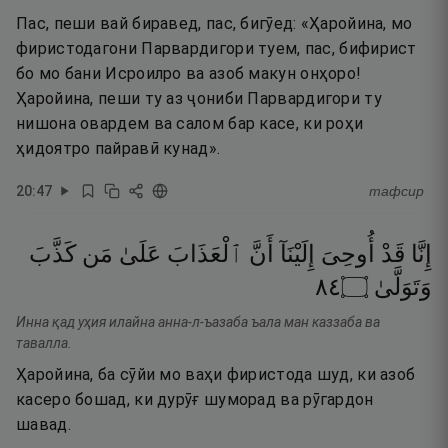
Пас, пеши вай биравед, пас, бигӯед: «Ҳаройина, мо
фиристодагони Парвардигори туем, пас, бифирист
бо мо бани Исроилро ва азоб макун онҳоро!
Ҳаройина, пеши ту аз ҷониби Парвардигори ту
нишона овардем ва салом бар касе, ки роҳи
ҳидоятро пайравӣ кунад».
20
:
47
тафсир
إِنَّا
قَدْ
أُوحِىَ
إِلَيْنَآ
أَنَّ
ٱلْعَذَابَ
عَلَىٰ
مَن
كَذَّبَ
٤٨
۝
وَتَوَلَّىٰ
Инна қад уҳия илайна анна-л-ъазаба ъала ман каззаба ва
тавалла.
Ҳаройина, ба сӯйи мо ваҳи фиристода шуд, ки азоб
касеро бошад, ки дурӯғ шуморад ва рӯгардон
шавад.