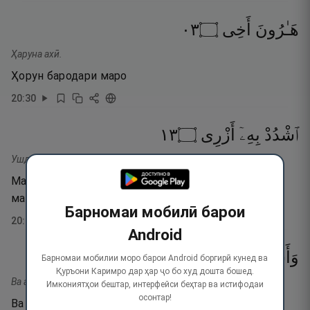
٣٠
۝
أَخِى
هَـٰرُونَ
Ҳаруна ахӣ.
Ҳорун бародари маро
20
:
30
٣١
۝
أَزْرِى
بِهِۦٓ
ٱشْدُدْ
Ушдуд биҳи азрӣ.
Маҳкам (қавӣ) кун ба сабаби ӯ бозу (тавонои)-и
маро.
Барномаи мобилӣ барои
20
:
31
Android
٣٢
۝
أَمْرِى
فِىٓ
وَأَشْرِكْهُ
Барномаи мобилии моро барои Android боргирӣ кунед ва
Қуръони Каримро дар ҳар ҷо бо худ дошта бошед.
Ва ашрикҳу фи амрӣ.
Имкониятҳои бештар, интерфейси беҳтар ва истифодаи
осонтар!
Ва ӯро дар кори ман шарик кун,