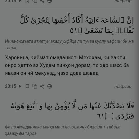
20
:
14
тафсир
إِنَّ
ٱلسَّاعَةَ
ءَاتِيَةٌ
أَكَادُ
أُخْفِيهَا
لِتُجْزَىٰ
كُلُّ
١٥
۝
تَسْعَىٰ
بِمَا
نَفْسٍۭ
Инна-с-саъата атиятун акаду ухфӣҳа ли туҷза куллу нафсин би ма
тасъа.
Ҳаройина, қиёмат омаданист. Мехоҳам, ки вақти
онро ҳатто аз Худам пинҳон дорам, то ҳар шахс ба
ивази он чӣ мекунад, ҷазо дода шавад.
20
:
15
тафсир
فَلَا
يَصُدَّنَّكَ
عَنْهَا
مَن
لَّا
يُؤْمِنُ
بِهَا
وَٱتَّبَعَ
هَوَىٰهُ
١٦
۝
فَتَرْدَىٰ
Фа ла ясудданнака ъанҳа ма-л ла юъмину биҳа ва-т-табаъа
ҳаваҳу фа тарда.