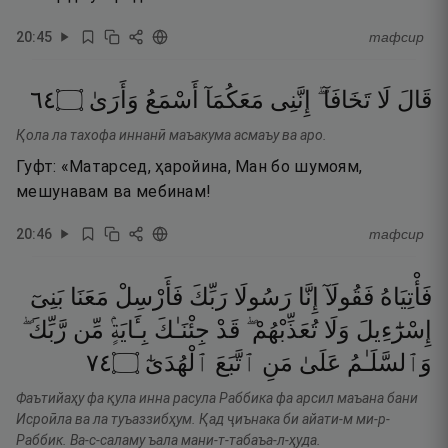
20
:
45
тафсир
٤٦
۝
وَأَرَىٰ
أَسْمَعُ
مَعَكُمَآ
إِنَّنِى
تَخَافَآ ۖ
لَا
قَالَ
Қола ла тахофа иннанӣ маъакума асмаъу ва аро.
Гуфт: «Матарсед, ҳаройина, Ман бо шумоям,
мешунавам ва мебинам!
20
:
46
тафсир
فَأْتِيَاهُ
فَقُولَآ
إِنَّا
رَسُولَا
رَبِّكَ
فَأَرْسِلْ
مَعَنَا
بَنِىٓ
إِسْرَٰٓءِيلَ
وَلَا
تُعَذِّبْهُمْ ۖ
قَدْ
جِئْنَـٰكَ
بِـَٔايَةٍۢ
مِّن
رَّبِّكَ ۖ
٤٧
۝
ٱلْهُدَىٰٓ
ٱتَّبَعَ
مَنِ
عَلَىٰ
وَٱلسَّلَـٰمُ
Фаътийаҳу фа қула инна расула Раббика фа арсил маъана бани
Исроӣла ва ла туъаззибҳум. Қад ҷиънака би айати-м ми-р-
Раббик. Ва-с-саламу ъала мани-т-табаъа-л-ҳуда.