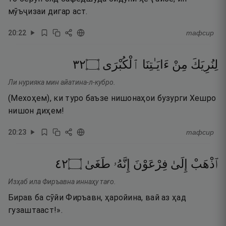
мӯъҷизаи дигар аст.
20
:
22
тафсир
٢٣
۝
ٱلْكُبْرَى
ءَايَـٰتِنَا
مِنْ
لِنُرِيَكَ
Ли нурияка мин айатина-л-кубро.
(Мехоҳем), ки туро баъзе нишонаҳои бузурги Хешро
нишон диҳем!
20
:
23
тафсир
٢٤
۝
طَغَىٰ
إِنَّهُۥ
فِرْعَوْنَ
إِلَىٰ
ٱذْهَبْ
Изҳаб ила Фиръавна иннаҳу тағо.
Бирав ба сӯйи Фиръавн, ҳаройина, вай аз ҳад
гузаштааст!».