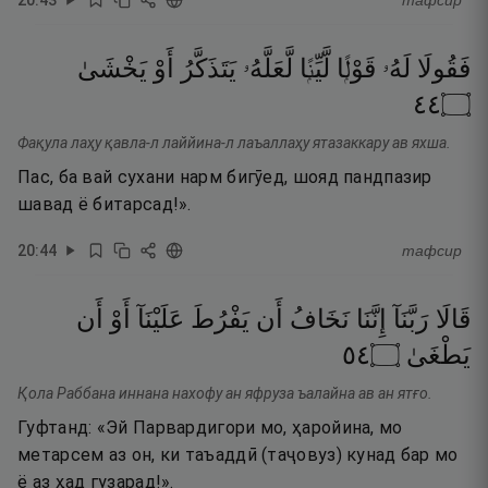
тафсир
فَقُولَا
لَهُۥ
قَوْلًۭا
لَّيِّنًۭا
لَّعَلَّهُۥ
يَتَذَكَّرُ
أَوْ
يَخْشَىٰ
٤٤
۝
Фақула лаҳу қавла-л лаййина-л лаъаллаҳу ятазаккару ав яхша.
Пас, ба вай сухани нарм бигӯед, шояд пандпазир
шавад ё битарсад!».
20
:
44
тафсир
قَالَا
رَبَّنَآ
إِنَّنَا
نَخَافُ
أَن
يَفْرُطَ
عَلَيْنَآ
أَوْ
أَن
٤٥
۝
يَطْغَىٰ
Қола Раббана иннана нахофу ан яфруза ъалайна ав ан ятғо.
Гуфтанд: «Эй Парвардигори мо, ҳаройина, мо
метарсем аз он, ки таъаддӣ (таҷовуз) кунад бар мо
ё аз ҳад гузарад!».