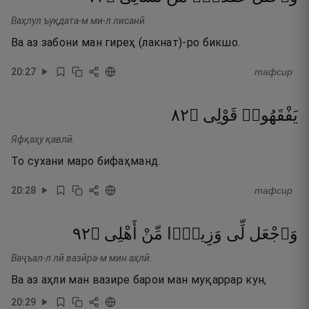
Ваҳлул ъуқдата-м ми-л лисанӣ.
Ва аз забони ман гиреҳ (лакнат)-ро бикшо.
20
:
27
тафсир
٢٨
۝
قَوْلِى
يَفْقَهُوا۟
Яфқаҳу қавлӣ.
То сухани маро бифаҳманд.
20
:
28
тафсир
٢٩
۝
أَهْلِى
مِّنْ
وَزِيرًۭا
لِّى
وَٱجْعَل
Ваҷъал-л лӣ вазӣра-м мин аҳлӣ.
Ва аз аҳли ман вазире барои ман муқаррар кун,
20
:
29