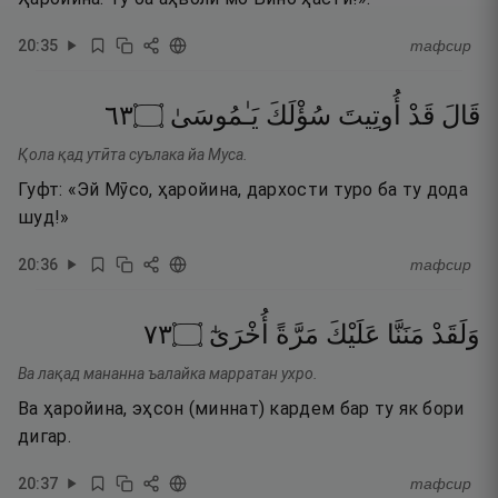
20
:
35
тафсир
٣٦
۝
يَـٰمُوسَىٰ
سُؤْلَكَ
أُوتِيتَ
قَدْ
قَالَ
Қола қад утӣта суълака йа Муса.
Гуфт: «Эй Мӯсо, ҳаройина, дархости туро ба ту дода
шуд!»
20
:
36
тафсир
٣٧
۝
أُخْرَىٰٓ
مَرَّةً
عَلَيْكَ
مَنَنَّا
وَلَقَدْ
Ва лақад мананна ъалайка марратан ухро.
Ва ҳаройина, эҳсон (миннат) кардем бар ту як бори
дигар.
20
:
37
тафсир