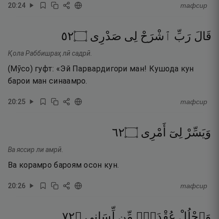
20
:
24
тафсир
٢٥
۝
صَدْرِى
لِى
ٱشْرَحْ
رَبِّ
قَالَ
Қола Раббишраҳ лӣ садрӣ.
(Мӯсо) гуфт: «Эй Парвардигори ман! Кушода кун
барои ман синаамро.
20
:
25
тафсир
٢٦
۝
أَمْرِى
لِىٓ
وَيَسِّرْ
Ва яссир ли амрӣ.
Ва корамро бароям осон кун.
20
:
26
тафсир
٢٧
۝
لِّسَانِى
مِّن
عُقْدَةًۭ
وَٱحْلُلْ