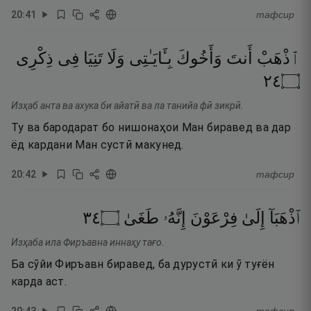
20
:
41
тафсир
ٱذْهَبْ
أَنتَ
وَأَخُوكَ
بِـَٔايَـٰتِى
وَلَا
تَنِيَا
فِى
ذِكْرِى
٤٢
۝
Изҳаб анта ва ахука би айатӣ ва ла танийа фӣ зикрӣ.
Ту ва бародарат бо нишонаҳои Ман биравед ва дар
ёд кардани Ман сустӣ макунед.
20
:
42
тафсир
٤٣
۝
طَغَىٰ
إِنَّهُۥ
فِرْعَوْنَ
إِلَىٰ
ٱذْهَبَآ
Изҳаба ила Фиръавна иннаҳу тағо.
Ба сӯйи Фиръавн биравед, ба дурустӣ ки ӯ туғён
карда аст.
20
:
43