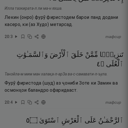
Илла тазкирата-л ли ма-н яхша.
Лекин (онро) фурӯ фиристодем барои панд додани
касеро, ки (аз Худо) метарсад.
20
:
3
тафсир
تَنزِيلًۭا
مِّمَّنْ
خَلَقَ
ٱلْأَرْضَ
وَٱلسَّمَـٰوَٰتِ
٤
۝
ٱلْعُلَى
Танзӣла-м мим ман халақа-л-арЗа ва-с-самавати-л-ъула.
Фурӯ фиристода (шуд) аз ҷониби Зоте ки Замин ва
осмонҳои баландро офаридааст.
20
:
4
тафсир
٥
۝
ٱسْتَوَىٰ
ٱلْعَرْشِ
عَلَى
ٱلرَّحْمَـٰنُ