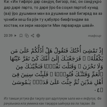
Ки: «Ин тифлро дар сандуқ бигзор, пас, он сандуқро
дар дарё парто, то дарё ӯро ба соҳил партоб кунад
(ва) ӯро душмани ман ва душмани вай бигирад ва аз
ҷониби хеш ба рӯи ту қабулро биафгандам ва
хостам, ки зери назорати Ман парварида шавӣ».
20
:
39
тафсир
إِذْ
تَمْشِىٓ
أُخْتُكَ
فَتَقُولُ
هَلْ
أَدُلُّكُمْ
عَلَىٰ
مَن
يَكْفُلُهُۥ ۖ
فَرَجَعْنَـٰكَ
إِلَىٰٓ
أُمِّكَ
كَىْ
تَقَرَّ
عَيْنُهَا
وَلَا
تَحْزَنَ ۚ
وَقَتَلْتَ
نَفْسًۭا
فَنَجَّيْنَـٰكَ
مِنَ
ٱلْغَمِّ
وَفَتَنَّـٰكَ
فُتُونًۭا ۚ
فَلَبِثْتَ
سِنِينَ
فِىٓ
أَهْلِ
مَدْيَنَ
ثُمَّ
جِئْتَ
عَلَىٰ
قَدَرٍۢ
يَـٰمُوسَىٰ
٤٠
۝
Из тамши ухтука фа тақулу ҳал адуллукум ъала ма-н якфулуҳ. Фа
раҷаънака ила уммика кан тақарра ъайнуҳа ва ла таҳзан. Ва