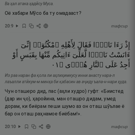
Ва ҳал атака ҳадӣсу Муса.
Оё хабари Мӯсо ба ту омадааст?
20
:
9
тафсир
إِذْ
رَءَا
نَارًۭا
فَقَالَ
لِأَهْلِهِ
ٱمْكُثُوٓا۟
إِنِّىٓ
ءَانَسْتُ
نَارًۭا
لَّعَلِّىٓ
ءَاتِيكُم
مِّنْهَا
بِقَبَسٍ
أَوْ
١٠
۝
هُدًۭى
ٱلنَّارِ
عَلَى
أَجِدُ
Из раа наран фа қола ли аҳлиҳимкусу инни анасту нара-л
лаъалли атӣкум-м минҳа би қабасин ав аҷиду ъала-н-нари ҳуда.
Чун оташеро дид, пас (аҳли худро) гуфт: «Биистед
(дар ин ҷо), ҳаройина, ман оташро дидам, умед
дорам, ки биёрам пеши шумо аз он оташ шӯълае ё
бар он оташ раҳнамое биёбам!».
20
:
10
тафсир