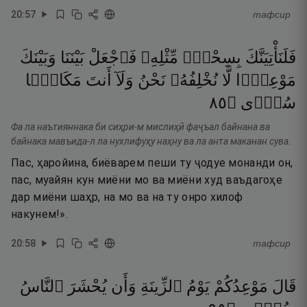
20
:
57
тафсир
فَلَنَأْتِيَنَّكَ
بِسِحْرٍۢ
مِّثْلِهِۦ
فَٱجْعَلْ
بَيْنَنَا
وَبَيْنَكَ
مَوْعِدًۭا
لَّا
نُخْلِفُهُۥ
نَحْنُ
وَلَآ
أَنتَ
مَكَانًۭا
٥٨
۝
سُوًۭى
Фа ла наътияннака би сиҳри-м мислиҳӣ фаҷъал байнана ва
байнака мавъида-л ла нухлифуҳу наҳну ва ла анта маканан сува.
Пас, ҳаройина, биёварем пеши ту ҷодуе монанди он,
пас, муайян кун миёни мо ва миёни худ ваъдагоҳе
дар миёни шаҳр, на мо ва на ту онро хилоф
накунем!».
20
:
58
тафсир
قَالَ
مَوْعِدُكُمْ
يَوْمُ
ٱلزِّينَةِ
وَأَن
يُحْشَرَ
ٱلنَّاسُ