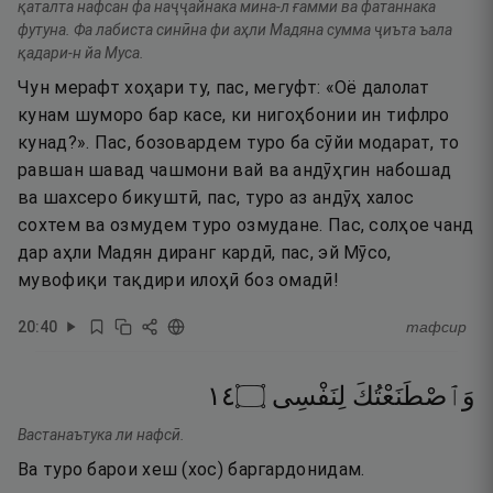
қаталта нафсан фа наҷҷайнака мина-л ғамми ва фатаннака
футуна. Фа лабиста синӣна фи аҳли Мадяна сумма ҷиъта ъала
қадари-н йа Муса.
Чун мерафт хоҳари ту, пас, мегуфт: «Оё далолат
кунам шуморо бар касе, ки нигоҳбонии ин тифлро
кунад?». Пас, бозовардем туро ба сӯйи модарат, то
равшан шавад чашмони вай ва андӯҳгин набошад
ва шахсеро бикуштӣ, пас, туро аз андӯҳ халос
сохтем ва озмудем туро озмудане. Пас, солҳое чанд
дар аҳли Мадян диранг кардӣ, пас, эй Мӯсо,
мувофиқи тақдири илоҳӣ боз омадӣ!
20
:
40
тафсир
٤١
۝
لِنَفْسِى
وَٱصْطَنَعْتُكَ
Вастанаътука ли нафсӣ.
Ва туро барои хеш (хос) баргардонидам.