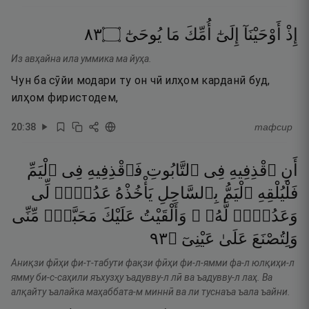
٣٨
۝
يُوحَىٰٓ
مَا
أُمِّكَ
إِلَىٰٓ
أَوْحَيْنَآ
إِذْ
Из авҳайна ила уммика ма йуҳа.
Чун ба сӯйи модари ту он чӣ илҳом карданӣ буд,
илҳом фиристодем,
20
:
38
тафсир
أَنِ
ٱقْذِفِيهِ
فِى
ٱلتَّابُوتِ
فَٱقْذِفِيهِ
فِى
ٱلْيَمِّ
فَلْيُلْقِهِ
ٱلْيَمُّ
بِٱلسَّاحِلِ
يَأْخُذْهُ
عَدُوٌّۭ
لِّى
وَعَدُوٌّۭ
لَّهُۥ ۚ
وَأَلْقَيْتُ
عَلَيْكَ
مَحَبَّةًۭ
مِّنِّى
٣٩
۝
عَيْنِىٓ
عَلَىٰ
وَلِتُصْنَعَ
Аниқзи фӣҳи фи-т-табути фақзи фӣҳи фи-л-ямми фа-л юлқиҳи-л
ямму би-с-саҳили яъхузҳу ъадувву-л лӣ ва ъадувву-л лаҳ. Ва
алқайту ъалайка маҳаббата-м миннӣ ва ли туснаъа ъала ъайни.