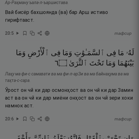
Ар-Раҳману ъала-л-ъаршистава.
Вай бисёр бахшоянда (ва) бар Арш истиво
гирифтааст.
20
:
5
тафсир
لَهُۥ
مَا
فِى
ٱلسَّمَـٰوَٰتِ
وَمَا
فِى
ٱلْأَرْضِ
وَمَا
٦
۝
ٱلثَّرَىٰ
تَحْتَ
وَمَا
بَيْنَهُمَا
Лаҳу ма фи-с самавати ва ма фи-л-арЗи ва ма байнаҳума ва ма
таҳта-с-сара.
Ӯрост он чӣ ки дар осмонҳост ва он чӣ ки дар Замин
аст ва он чӣ ки дар миёни онҳост ва он чӣ зери хоки
намнок аст.
20
:
6
тафсир
وَإِن
تَجْهَرْ
بِٱلْقَوْلِ
فَإِنَّهُۥ
يَعْلَمُ
ٱلسِّرَّ
وَأَخْفَى