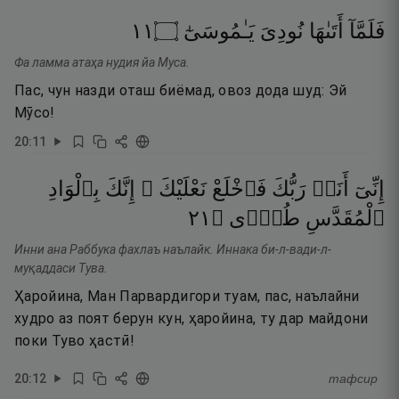
١١
۝
يَـٰمُوسَىٰٓ
نُودِىَ
أَتَىٰهَا
فَلَمَّآ
Фа ламма атаҳа нудия йа Муса.
Пас, чун назди оташ биёмад, овоз дода шуд: Эй
Мӯсо!
20
:
11
إِنِّىٓ
أَنَا۠
رَبُّكَ
فَٱخْلَعْ
نَعْلَيْكَ ۖ
إِنَّكَ
بِٱلْوَادِ
١٢
۝
طُوًۭى
ٱلْمُقَدَّسِ
Инни ана Раббука фахлаъ наълайк. Иннака би-л-вади-л-
муқаддаси Тува.
Ҳаройина, Ман Парвардигори туам, пас, наълайни
худро аз поят берун кун, ҳаройина, ту дар майдони
поки Туво ҳастӣ!
20
:
12
тафсир