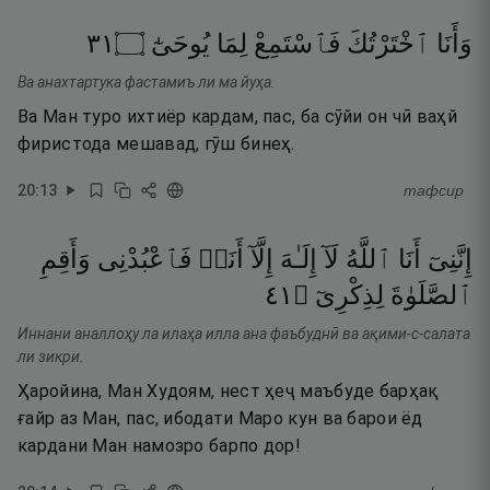
١٣
۝
يُوحَىٰٓ
لِمَا
فَٱسْتَمِعْ
ٱخْتَرْتُكَ
وَأَنَا
Ва анахтартука фастамиъ ли ма йуҳа.
Ва Ман туро ихтиёр кардам, пас, ба сӯйи он чӣ ваҳй
фиристода мешавад, гӯш бинеҳ.
20
:
13
тафсир
إِنَّنِىٓ
أَنَا
ٱللَّهُ
لَآ
إِلَـٰهَ
إِلَّآ
أَنَا۠
فَٱعْبُدْنِى
وَأَقِمِ
١٤
۝
لِذِكْرِىٓ
ٱلصَّلَوٰةَ
Иннани аналлоҳу ла илаҳа илла ана фаъбуднӣ ва ақими-с-салата
ли зикри.
Ҳаройина, Ман Худоям, нест ҳеҷ маъбуде барҳақ
ғайр аз Ман, пас, ибодати Маро кун ва барои ёд
кардани Ман намозро барпо дор!