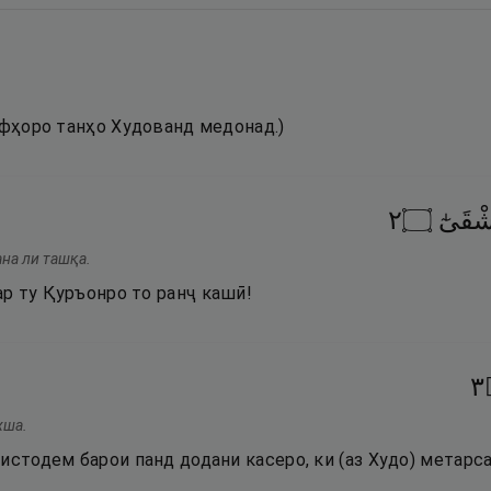
рфҳоро танҳо Худованд медонад.)
٢
۝
شْقَىٰٓ
ана ли ташқа.
р ту Қуръонро то ранҷ кашӣ!
٣
хша.
истодем барои панд додани касеро, ки (аз Худо) метарса