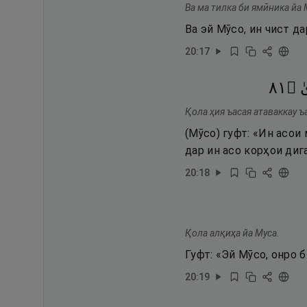
Ва ма тилка би ямӣника йа 
Ва эй Мӯсо, ин чист да
20
:
17
١٨
۝
ٰ
Қола ҳия ъасая атаваккау ъ
(Мӯсо) гуфт: «Ин асои
дар ин асо корҳои дига
20
:
18
Қола алқиҳа йа Муса.
Гуфт: «Эй Мӯсо, онро б
20
:
19