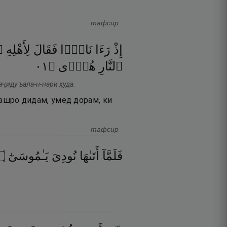
тафсир
إِذْ
رَءَا
نَارًۭا
فَقَالَ
لِأَهْلِهِ
ٱ
١٠
۝
هُدًۭى
ٱلنَّارِ
аҷиду ъала-н-нари ҳуда.
оташро дидам, умед дорам, ки
тафсир
۝
يَـٰمُوسَىٰٓ
نُودِىَ
أَتَىٰهَا
فَلَمَّآ