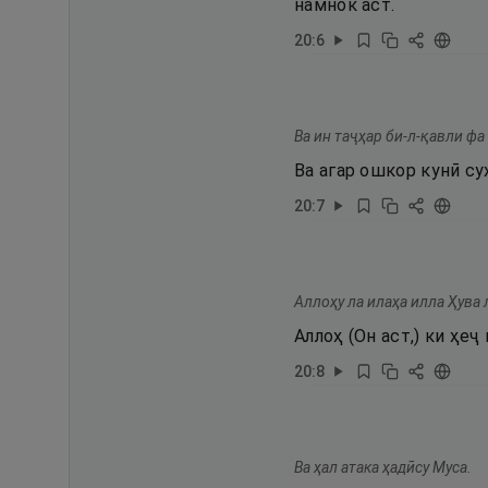
намнок аст.
20
:
6
Ва ин таҷҳар би-л-қавли фа
Ва агар ошкор кунӣ су
20
:
7
Аллоҳу ла илаҳа илла Ҳува 
Аллоҳ (Он аст,) ки ҳе
20
:
8
Ва ҳал атака ҳадӣсу Муса.