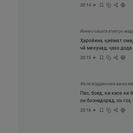
20
:
14
Инна-с-саъата атиятун акад
Ҳаройина, қиёмат омад
чӣ мекунад, ҷазо дода
20
:
15
Фа ла ясудданнака ъанҳа ма
Пас, бояд, ки касе ки
он бознадорад, он гоҳ
20
:
16