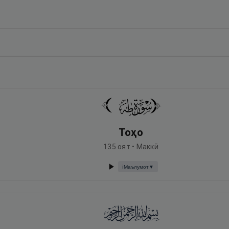
Тоҳо
135
оят •
Маккӣ
Маълумот
▼
ℹ️