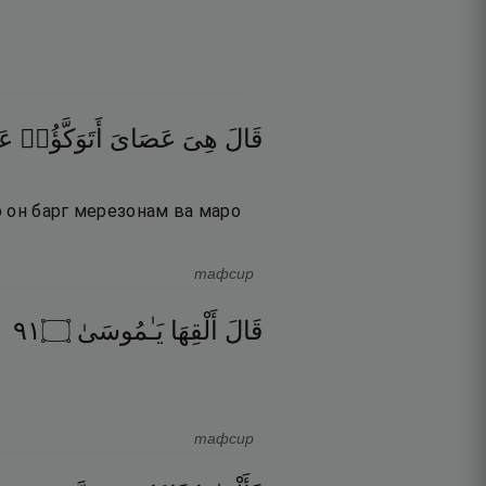
قَالَ
هِىَ
عَصَاىَ
أَتَوَكَّؤُا۟
عَل
о он барг мерезонам ва маро
тафсир
١٩
۝
يَـٰمُوسَىٰ
أَلْقِهَا
قَالَ
тафсир