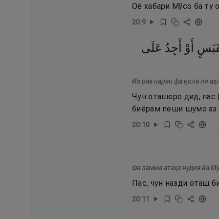
Оё хабари Мӯсо ба ту 
20
:
9
قَبَسٍ
أَوْ
أَجِدُ
عَلَى
Из раа наран фа қола ли аҳ
Чун оташеро дид, пас 
биёрам пеши шумо аз 
20
:
10
Фа ламма атаҳа нудия йа Му
Пас, чун назди оташ б
20
:
11