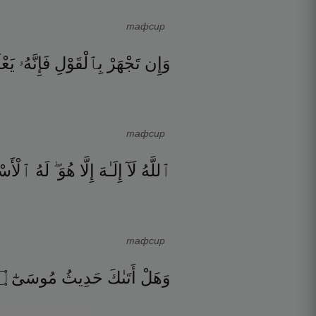
тафсир
وَإِن
تَجْهَرْ
بِٱلْقَوْلِ
فَإِنَّهُۥ
يَعْ
тафсир
ٱللَّهُ
لَآ
إِلَـٰهَ
إِلَّا
هُوَ ۖ
لَهُ
ٱلْأَسْم
тафсир
۝
مُوسَىٰٓ
حَدِيثُ
أَتَىٰكَ
وَهَلْ