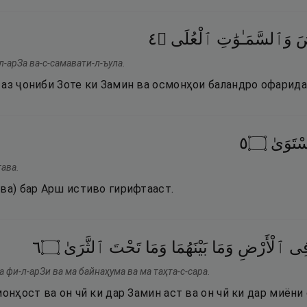
٤
۝
ٱلْعُلَى
وَٱلسَّمَـٰوَٰتِ
ضَ
-арЗа ва-с-самавати-л-ъула.
 аз ҷониби Зоте ки Замин ва осмонҳои баландро офарида
٥
۝
تَوَىٰ
ава.
ва) бар Арш истиво гирифтааст.
٦
۝
ٱلثَّرَىٰ
تَحْتَ
وَمَا
بَيْنَهُمَا
وَمَا
ٱلْأَرْضِ
ِى
а фи-л-арЗи ва ма байнаҳума ва ма таҳта-с-сара.
монҳост ва он чӣ ки дар Замин аст ва он чӣ ки дар миёни