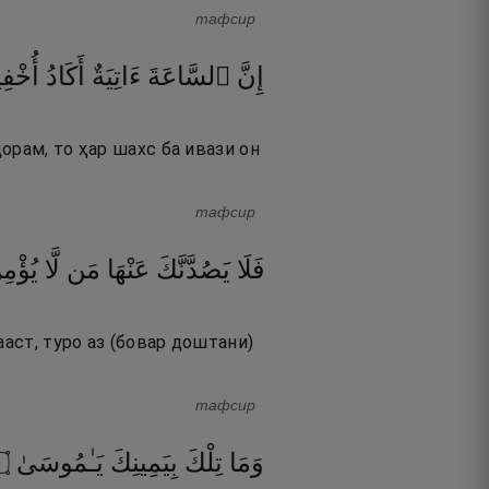
тафсир
إِنَّ
ٱلسَّاعَةَ
ءَاتِيَةٌ
أَكَادُ
أُخْفِي
орам, то ҳар шахс ба ивази он
тафсир
فَلَا
يَصُدَّنَّكَ
عَنْهَا
مَن
لَّا
يُؤْمِ
ааст, туро аз (бовар доштани)
тафсир
۝
يَـٰمُوسَىٰ
بِيَمِينِكَ
تِلْكَ
وَمَا