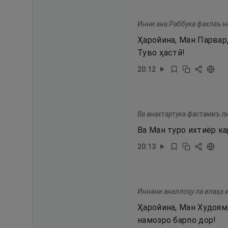
Инни ана Раббука фахлаъ н
Ҳаройина, Ман Парвард
Туво ҳастӣ!
20
:
12
Ва анахтартука фастамиъ ли
Ва Ман туро ихтиёр ка
20
:
13
Иннани аналлоҳу ла илаҳа и
Ҳаройина, Ман Худоям,
намозро барпо дор!