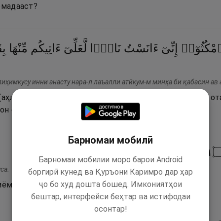
омадааст?
مْكُثُوٓا۟
إِنِّىٓ
ءَانَسْتُ
نَارًۭا
لَّعَلِّىٓ
ءَاتِيكُم
مِّنْهَا
بِ
лиҳимкусу инни анасту нара-л лаъалли атӣкум-м минҳа би қабасин ав 
(аҳли худро) гуфт: «Биистед (дар ин ҷо), ҳаройина, ман 
он оташ шӯълае ё бар он оташ раҳнамое биёбам!».
Барномаи мобилӣ
١١
Барномаи мобилии моро барои Android
са.
боргирӣ кунед ва Қуръони Каримро дар ҳар
ҷо бо худ дошта бошед. Имкониятҳои
иёмад, овоз дода шуд: Эй Мӯсо!
бештар, интерфейси беҳтар ва истифодаи
осонтар!