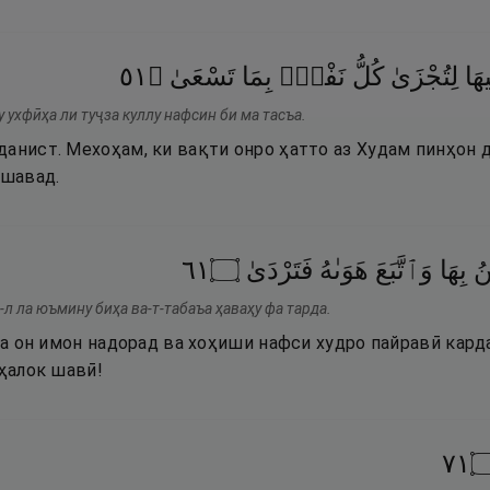
١٥
۝
تَسْعَىٰ
بِمَا
نَفْسٍۭ
كُلُّ
لِتُجْزَىٰ
هَا
у ухфӣҳа ли туҷза куллу нафсин би ма тасъа.
анист. Мехоҳам, ки вақти онро ҳатто аз Худам пинҳон д
 шавад.
١٦
۝
فَتَرْدَىٰ
هَوَىٰهُ
وَٱتَّبَعَ
بِهَا
نُ
-л ла юъмину биҳа ва-т-табаъа ҳаваҳу фа тарда.
 ба он имон надорад ва хоҳиши нафси худро пайравӣ кард
 ҳалок шавӣ!
١٧