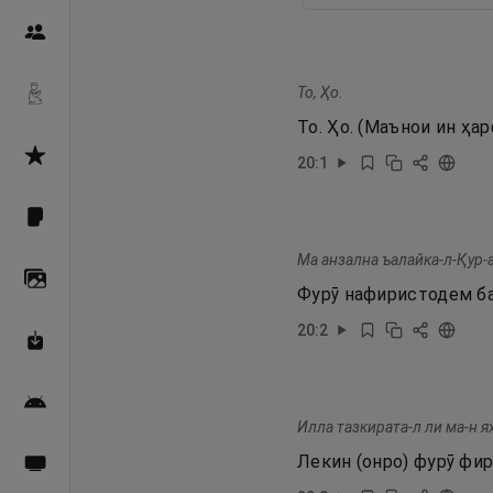
Пайғамбарон
То, Ҳо.
Дуоҳо
То. Ҳо. (Маънои ин ҳа
Асмоул Ҳусно
20
:
1
Фарзи айн
Ма анзална ъалайка-л-Қур-
Галерея
Фурӯ нафиристодем ба
20
:
2
Махзани Маърифат
Барномаи мобилӣ
Илла тазкирата-л ли ма-н я
Лекин (онро) фурӯ фир
Пахшҳои зинда