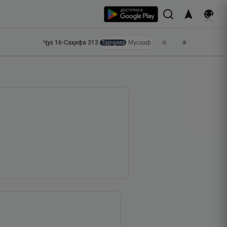
Ҷуз
16
•
Саҳифа
313
Тарҷума
Мусҳаф