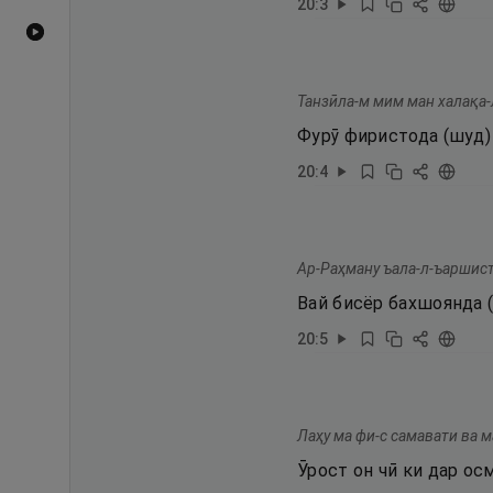
20
:
3
Видеоҳои YouTube
Танзӣла-м мим ман халақа-л
Фурӯ фиристода (шуд)
20
:
4
Ар-Раҳману ъала-л-ъаршист
Вай бисёр бахшоянда (
20
:
5
Лаҳу ма фи-с самавати ва м
Ӯрост он чӣ ки дар ос