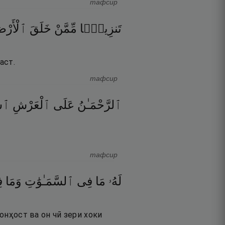
тафсир
تَنزِيلًۭا
مِّمَّنْ
خَلَقَ
ٱلْأَرْ
аст.
тафсир
ٱلرَّحْمَـٰنُ
عَلَى
ٱلْعَرْشِ
ٱسْ
тафсир
لَهُۥ
مَا
فِى
ٱلسَّمَـٰوَٰتِ
وَمَا
ف
 онҳост ва он чӣ зери хоки