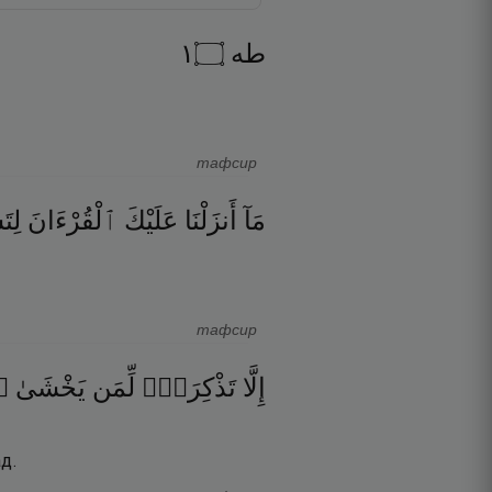
١
۝
طه
тафсир
مَآ
أَنزَلْنَا
عَلَيْكَ
ٱلْقُرْءَانَ
لِتَ
тафсир
۝
يَخْشَىٰ
لِّمَن
تَذْكِرَةًۭ
إِلَّا
д.