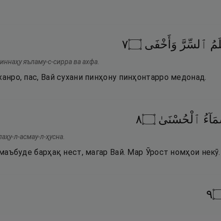
٧
۝
وَأَخْفَى
ٱلسِّرَّ
لَمُ
 иннаҳу яъламу-с-сирра ва ахфа.
ханро, пас, Вай сухани пинҳону пинҳонтарро медонад.
٨
۝
ٱلْحُسْنَىٰ
َآءُ
лаҳу-л-асмау-л-ҳусна.
ҷ маъбуде барҳақ нест, магар Вай. Мар Ӯрост номҳои некӯ.
٩