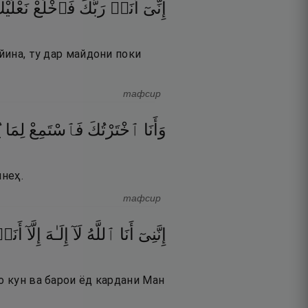
إِنِّىٓ
أَنَا۠
رَبُّكَ
فَٱخْلَعْ
نَعْل ۖ
йина, ту дар майдони поки
тафсир
وَأَنَا
ٱخْتَرْتُكَ
فَٱسْتَمِعْ
لِمَا
ي
инеҳ.
тафсир
إِنَّنِىٓ
أَنَا
ٱللَّهُ
لَآ
إِلَـٰهَ
إِلَّآ
أَنَا
о кун ва барои ёд кардани Ман