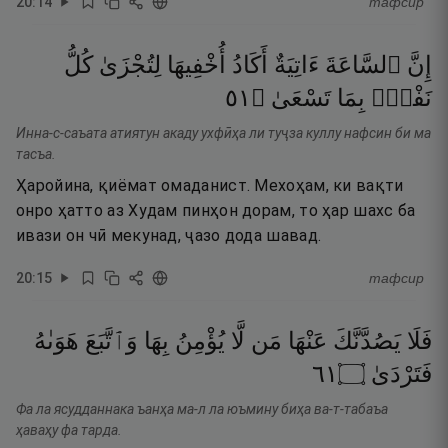
20
:
14
тафсир
إِنَّ
ٱلسَّاعَةَ
ءَاتِيَةٌ
أَكَادُ
أُخْفِيهَا
لِتُجْزَىٰ
كُلُّ
١٥
۝
تَسْعَىٰ
بِمَا
نَفْسٍۭ
Инна-с-саъата атиятун акаду ухфӣҳа ли туҷза куллу нафсин би ма
тасъа.
Ҳаройина, қиёмат омаданист. Мехоҳам, ки вақти
онро ҳатто аз Худам пинҳон дорам, то ҳар шахс ба
ивази он чӣ мекунад, ҷазо дода шавад.
20
:
15
тафсир
فَلَا
يَصُدَّنَّكَ
عَنْهَا
مَن
لَّا
يُؤْمِنُ
بِهَا
وَٱتَّبَعَ
هَوَىٰهُ
١٦
۝
فَتَرْدَىٰ
Фа ла ясудданнака ъанҳа ма-л ла юъмину биҳа ва-т-табаъа
ҳаваҳу фа тарда.