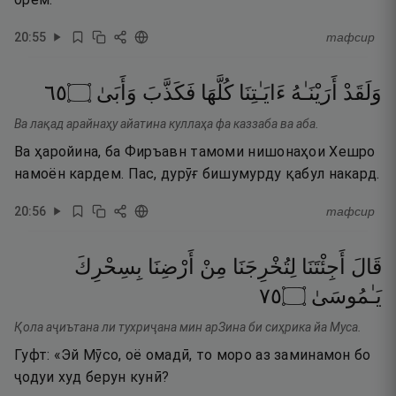
20
:
55
тафсир
٥٦
۝
وَأَبَىٰ
فَكَذَّبَ
كُلَّهَا
ءَايَـٰتِنَا
أَرَيْنَـٰهُ
وَلَقَدْ
Ва лақад арайнаҳу айатина куллаҳа фа каззаба ва аба.
Ва ҳаройина, ба Фиръавн тамоми нишонаҳои Хешро
намоён кардем. Пас, дурӯғ бишумурду қабул накард.
20
:
56
тафсир
قَالَ
أَجِئْتَنَا
لِتُخْرِجَنَا
مِنْ
أَرْضِنَا
بِسِحْرِكَ
٥٧
۝
يَـٰمُوسَىٰ
Қола аҷиътана ли тухриҷана мин арЗина би сиҳрика йа Муса.
Гуфт: «Эй Мӯсо, оё омадӣ, то моро аз заминамон бо
ҷодуи худ берун кунӣ?