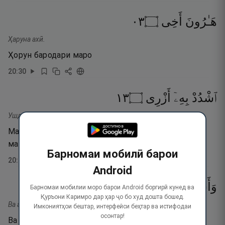
٣٠
۝
أَخِى
هَـٰرُونَ
Ҳаруна ахӣ.
Ҳорун бародари маро
20
:
30
٣١
۝
أَزْرِى
بِهِۦٓ
ٱشْدُدْ
Ушдуд биҳи азрӣ.
Маҳкам (қавӣ) кун ба сабаби ӯ бозу (тавонои)-и
маро.
Барномаи мобилӣ барои
20
:
31
Android
٣٢
۝
أَمْرِى
فِىٓ
وَأَشْرِكْهُ
Барномаи мобилии моро барои Android боргирӣ кунед ва
Қуръони Каримро дар ҳар ҷо бо худ дошта бошед.
Ва ашрикҳу фи амрӣ.
Имкониятҳои бештар, интерфейси беҳтар ва истифодаи
осонтар!
Ва ӯро дар кори ман шарик кун,