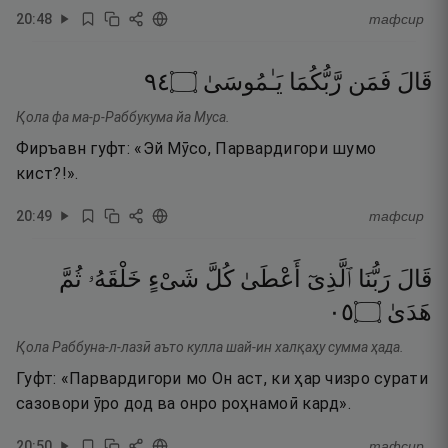
20
:
48
тафсир
٤٩
۝
يَـٰمُوسَىٰ
رَّبُّكُمَا
فَمَن
قَالَ
Қола фа ма-р-Раббукума йа Муса.
Фиръавн гуфт: «Эй Мӯсо, Парвардигори шумо
кист?!».
20
:
49
тафсир
قَالَ
رَبُّنَا
ٱلَّذِىٓ
أَعْطَىٰ
كُلَّ
شَىْءٍ
خَلْقَهُۥ
ثُمَّ
٥٠
۝
هَدَىٰ
Қола Раббуна-л-лазӣ аъто кулла шай-ин халқаҳу сумма ҳада.
Гуфт: «Парвардигори мо Он аст, ки ҳар чизро сурати
сазовори ӯро дод ва онро роҳнамоӣ кард».
20
:
50
тафсир