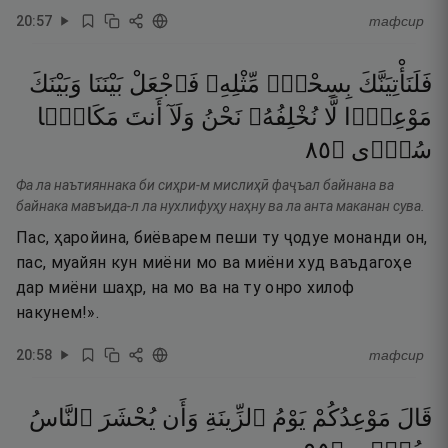
20
:
57
тафсир
فَلَنَأْتِيَنَّكَ
بِسِحْرٍۢ
مِّثْلِهِۦ
فَٱجْعَلْ
بَيْنَنَا
وَبَيْنَكَ
مَوْعِدًۭا
لَّا
نُخْلِفُهُۥ
نَحْنُ
وَلَآ
أَنتَ
مَكَانًۭا
٥٨
۝
سُوًۭى
Фа ла наътияннака би сиҳри-м мислиҳӣ фаҷъал байнана ва
байнака мавъида-л ла нухлифуҳу наҳну ва ла анта маканан сува.
Пас, ҳаройина, биёварем пеши ту ҷодуе монанди он,
пас, муайян кун миёни мо ва миёни худ ваъдагоҳе
дар миёни шаҳр, на мо ва на ту онро хилоф
накунем!».
20
:
58
тафсир
قَالَ
مَوْعِدُكُمْ
يَوْمُ
ٱلزِّينَةِ
وَأَن
يُحْشَرَ
ٱلنَّاسُ