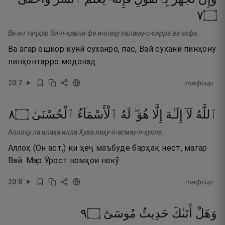
٧
۝
Ва ин таҷҳар би-л-қавли фа иннаҳу яъламу-с-сирра ва ахфа.
Ва агар ошкор кунӣ суханро, пас, Вай сухани пинҳону
пинҳонтарро медонад.
20
:
7
тафсир
٨
۝
ٱلْحُسْنَىٰ
ٱلْأَسْمَآءُ
لَهُ
هُوَ ۖ
إِلَّا
إِلَـٰهَ
لَآ
ٱللَّهُ
Аллоҳу ла илаҳа илла Ҳува лаҳу-л-асмау-л-ҳусна.
Аллоҳ (Он аст,) ки ҳеҷ маъбуде барҳақ нест, магар
Вай. Мар Ӯрост номҳои некӯ.
20
:
8
тафсир
٩
۝
مُوسَىٰٓ
حَدِيثُ
أَتَىٰكَ
وَهَلْ