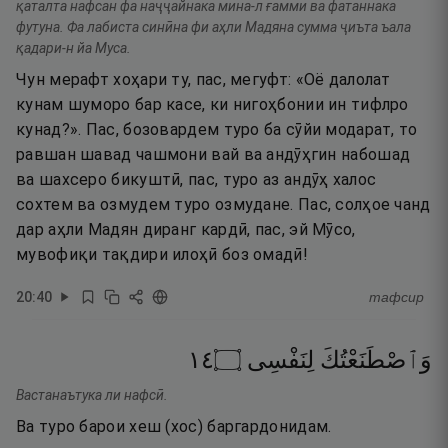
қаталта нафсан фа наҷҷайнака мина-л ғамми ва фатаннака
футуна. Фа лабиста синӣна фи аҳли Мадяна сумма ҷиъта ъала
қадари-н йа Муса.
Чун мерафт хоҳари ту, пас, мегуфт: «Оё далолат
кунам шуморо бар касе, ки нигоҳбонии ин тифлро
кунад?». Пас, бозовардем туро ба сӯйи модарат, то
равшан шавад чашмони вай ва андӯҳгин набошад
ва шахсеро бикуштӣ, пас, туро аз андӯҳ халос
сохтем ва озмудем туро озмудане. Пас, солҳое чанд
дар аҳли Мадян диранг кардӣ, пас, эй Мӯсо,
мувофиқи тақдири илоҳӣ боз омадӣ!
20
:
40
тафсир
٤١
۝
لِنَفْسِى
وَٱصْطَنَعْتُكَ
Вастанаътука ли нафсӣ.
Ва туро барои хеш (хос) баргардонидам.