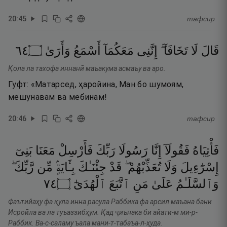
20
:
45
тафсир
٤٦
۝
وَأَرَىٰ
أَسْمَعُ
مَعَكُمَآ
إِنَّنِى
تَخَافَآ ۖ
لَا
قَالَ
Қола ла тахофа иннанӣ маъакума асмаъу ва аро.
Гуфт: «Матарсед, ҳаройина, Ман бо шумоям,
мешунавам ва мебинам!
20
:
46
тафсир
فَأْتِيَاهُ
فَقُولَآ
إِنَّا
رَسُولَا
رَبِّكَ
فَأَرْسِلْ
مَعَنَا
بَنِىٓ
إِسْرَٰٓءِيلَ
وَلَا
تُعَذِّبْهُمْ ۖ
قَدْ
جِئْنَـٰكَ
بِـَٔايَةٍۢ
مِّن
رَّبِّكَ ۖ
٤٧
۝
ٱلْهُدَىٰٓ
ٱتَّبَعَ
مَنِ
عَلَىٰ
وَٱلسَّلَـٰمُ
Фаътийаҳу фа қула инна расула Раббика фа арсил маъана бани
Исроӣла ва ла туъаззибҳум. Қад ҷиънака би айати-м ми-р-
Раббик. Ва-с-саламу ъала мани-т-табаъа-л-ҳуда.