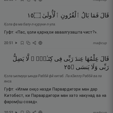
٥١
۝
ٱلْأُولَىٰ
ٱلْقُرُونِ
بَالُ
فَمَا
قَالَ
Қола фа ма балу-л-қуруни-л-ула.
Гуфт: «Пас, ҳоли қарнҳои аввалгузашта чист?».
20
:
51
тафсир
قَالَ
عِلْمُهَا
عِندَ
رَبِّى
فِى
كِتَـٰبٍۢ ۖ
لَّا
يَضِلُّ
٥٢
۝
يَنسَى
وَلَا
رَبِّى
Қола ъилмуҳа ъинда Раббӣ фӣ китаб. Ла яЗиллу Раббӣ ва ла
янса.
Гуфт: «Илми онҳо назди Парвардигори ман дар
Китобест, ки Парвардигори ман хато накунад ва на
фаромӯш созад».
20
:
52
тафсир