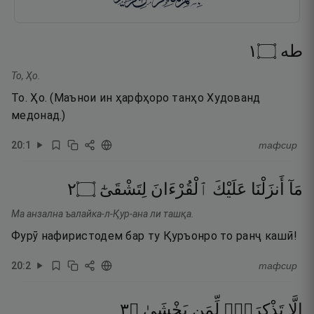
١
۝
طه
То, Ҳо.
То. Ҳо. (Маънои ин ҳарфҳоро танҳо Худованд
медонад.)
20
:
1
тафсир
٢
۝
لِتَشْقَىٰٓ
ٱلْقُرْءَانَ
عَلَيْكَ
أَنزَلْنَا
مَآ
Ма анзална ъалайка-л-Қур-ана ли ташқа.
Фурӯ нафиристодем бар ту Қуръонро то ранҷ кашӣ!
20
:
2
тафсир
٣
۝
يَخْشَىٰ
لِّمَن
تَذْكِرَةًۭ
إِلَّا