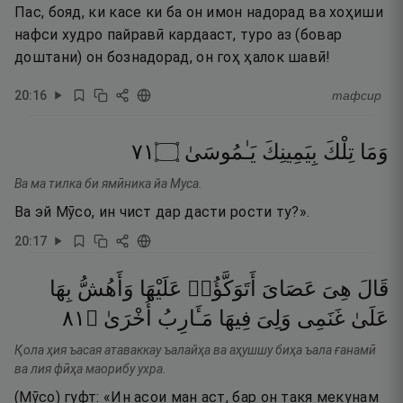
Пас, бояд, ки касе ки ба он имон надорад ва хоҳиши
нафси худро пайравӣ кардааст, туро аз (бовар
доштани) он бознадорад, он гоҳ ҳалок шавӣ!
20
:
16
тафсир
١٧
۝
يَـٰمُوسَىٰ
بِيَمِينِكَ
تِلْكَ
وَمَا
Ва ма тилка би ямӣника йа Муса.
Ва эй Мӯсо, ин чист дар дасти рости ту?».
20
:
17
قَالَ
هِىَ
عَصَاىَ
أَتَوَكَّؤُا۟
عَلَيْهَا
وَأَهُشُّ
بِهَا
١٨
۝
أُخْرَىٰ
مَـَٔارِبُ
فِيهَا
وَلِىَ
غَنَمِى
عَلَىٰ
Қола ҳия ъасая атаваккау ъалайҳа ва аҳушшу биҳа ъала ғанамӣ
ва лия фӣҳа маорибу ухра.
(Мӯсо) гуфт: «Ин асои ман аст, бар он такя мекунам