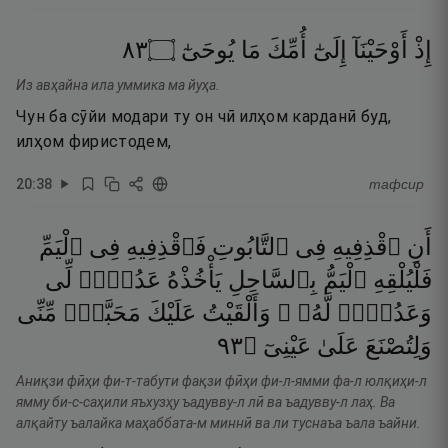
٣٨
۝
يُوحَىٰٓ
مَا
أُمِّكَ
إِلَىٰٓ
أَوْحَيْنَآ
إِذْ
Из авҳайна ила уммика ма йуҳа.
Чун ба сӯйи модари ту он чӣ илҳом карданӣ буд,
илҳом фиристодем,
20
:
38
тафсир
أَنِ
ٱقْذِفِيهِ
فِى
ٱلتَّابُوتِ
فَٱقْذِفِيهِ
فِى
ٱلْيَمِّ
فَلْيُلْقِهِ
ٱلْيَمُّ
بِٱلسَّاحِلِ
يَأْخُذْهُ
عَدُوٌّۭ
لِّى
وَعَدُوٌّۭ
لَّهُۥ ۚ
وَأَلْقَيْتُ
عَلَيْكَ
مَحَبَّةًۭ
مِّنِّى
٣٩
۝
عَيْنِىٓ
عَلَىٰ
وَلِتُصْنَعَ
Аниқзи фӣҳи фи-т-табути фақзи фӣҳи фи-л-ямми фа-л юлқиҳи-л
ямму би-с-саҳили яъхузҳу ъадувву-л лӣ ва ъадувву-л лаҳ. Ва
алқайту ъалайка маҳаббата-м миннӣ ва ли туснаъа ъала ъайни.