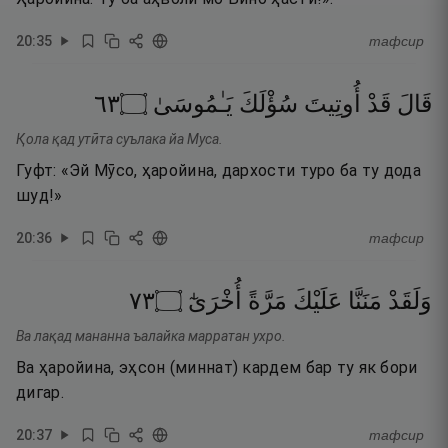
20
:
35
тафсир
٣٦
۝
يَـٰمُوسَىٰ
سُؤْلَكَ
أُوتِيتَ
قَدْ
قَالَ
Қола қад утӣта суълака йа Муса.
Гуфт: «Эй Мӯсо, ҳаройина, дархости туро ба ту дода
шуд!»
20
:
36
тафсир
٣٧
۝
أُخْرَىٰٓ
مَرَّةً
عَلَيْكَ
مَنَنَّا
وَلَقَدْ
Ва лақад мананна ъалайка марратан ухро.
Ва ҳаройина, эҳсон (миннат) кардем бар ту як бори
дигар.
20
:
37
тафсир