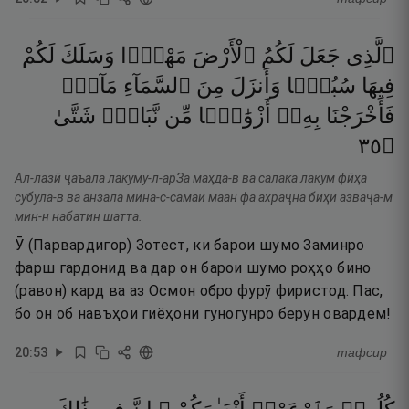
ٱلَّذِى
جَعَلَ
لَكُمُ
ٱلْأَرْضَ
مَهْدًۭا
وَسَلَكَ
لَكُمْ
فِيهَا
سُبُلًۭا
وَأَنزَلَ
مِنَ
ٱلسَّمَآءِ
مَآءًۭ
فَأَخْرَجْنَا
بِهِۦٓ
أَزْوَٰجًۭا
مِّن
نَّبَاتٍۢ
شَتَّىٰ
٥٣
۝
Ал-лазӣ ҷаъала лакуму-л-арЗа маҳда-в ва салака лакум фӣҳа
субула-в ва анзала мина-с-самаи маан фа ахраҷна биҳи азваҷа-м
мин-н набатин шатта.
Ӯ (Парвардигор) Зотест, ки барои шумо Заминро
фарш гардонид ва дар он барои шумо роҳҳо бино
(равон) кард ва аз Осмон обро фурӯ фиристод. Пас,
бо он об навъҳои гиёҳони гуногунро берун овардем!
20
:
53
тафсир