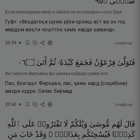
٥٩
۝
ضُحًۭى
Қола мавъидукум явму-з-зӣнати ва ан юҳшара-н-насу Зуҳа.
Гуфт: «Ваъдагоҳи шумо рӯзи ороиш аст ва он гоҳ
мардум вақти чоштгоҳ ҷамъ карда шаванд».
20
:
59
тафсир
٦٠
۝
أَتَىٰ
ثُمَّ
كَيْدَهُۥ
فَجَمَعَ
فِرْعَوْنُ
فَتَوَلَّىٰ
Фа тавалла Фиръавну фа ҷамаъа кайдаҳу сумма ата.
Пас, бозгашт Фиръавн, пас, ҷамъ кард (соҳибони)
макри худро. Сипас биёмад.
20
:
60
тафсир
قَالَ
لَهُم
مُّوسَىٰ
وَيْلَكُمْ
لَا
تَفْتَرُوا۟
عَلَى
ٱللَّهِ
كَذِبًۭا
فَيُسْحِتَكُم
بِعَذَابٍۢ ۖ
وَقَدْ
خَابَ
مَنِ