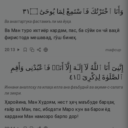
١٣
۝
يُوحَىٰٓ
لِمَا
فَٱسْتَمِعْ
ٱخْتَرْتُكَ
وَأَنَا
Ва анахтартука фастамиъ ли ма йуҳа.
Ва Ман туро ихтиёр кардам, пас, ба сӯйи он чӣ ваҳй
фиристода мешавад, гӯш бинеҳ.
20
:
13
тафсир
إِنَّنِىٓ
أَنَا
ٱللَّهُ
لَآ
إِلَـٰهَ
إِلَّآ
أَنَا۠
فَٱعْبُدْنِى
وَأَقِمِ
١٤
۝
لِذِكْرِىٓ
ٱلصَّلَوٰةَ
Иннани аналлоҳу ла илаҳа илла ана фаъбуднӣ ва ақими-с-салата
ли зикри.
Ҳаройина, Ман Худоям, нест ҳеҷ маъбуде барҳақ
ғайр аз Ман, пас, ибодати Маро кун ва барои ёд
кардани Ман намозро барпо дор!