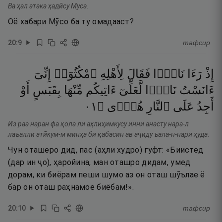
Ва ҳал атака ҳадӣсу Муса.
Оё хабари Мӯсо ба ту омадааст?
20
:
9
тафсир
إِذْ
رَءَا
نَارًۭا
فَقَالَ
لِأَهْلِهِ
ٱمْكُثُوٓا۟
إِنِّىٓ
ءَانَسْتُ
نَارًۭا
لَّعَلِّىٓ
ءَاتِيكُم
مِّنْهَا
بِقَبَسٍ
أَوْ
١٠
۝
هُدًۭى
ٱلنَّارِ
عَلَى
أَجِدُ
Из раа наран фа қола ли аҳлиҳимкусу инни анасту нара-л
лаъалли атӣкум-м минҳа би қабасин ав аҷиду ъала-н-нари ҳуда.
Чун оташеро дид, пас (аҳли худро) гуфт: «Биистед
(дар ин ҷо), ҳаройина, ман оташро дидам, умед
дорам, ки биёрам пеши шумо аз он оташ шӯълае ё
бар он оташ раҳнамое биёбам!».
20
:
10
тафсир