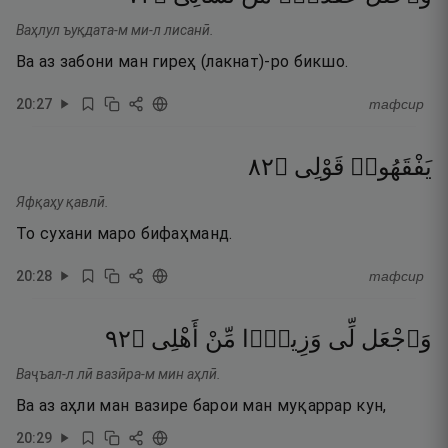
Ваҳлул ъуқдата-м ми-л лисанӣ.
Ва аз забони ман гиреҳ (лакнат)-ро бикшо.
20
:
27
тафсир
٢٨
۝
قَوْلِى
يَفْقَهُوا۟
Яфқаҳу қавлӣ.
То сухани маро бифаҳманд.
20
:
28
тафсир
٢٩
۝
أَهْلِى
مِّنْ
وَزِيرًۭا
لِّى
وَٱجْعَل
Ваҷъал-л лӣ вазӣра-м мин аҳлӣ.
Ва аз аҳли ман вазире барои ман муқаррар кун,
20
:
29