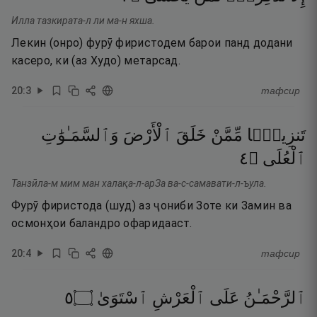
Илла тазкирата-л ли ма-н яхша.
Лекин (онро) фурӯ фиристодем барои панд додани
касеро, ки (аз Худо) метарсад.
20
:
3
тафсир
تَنزِيلًۭا
مِّمَّنْ
خَلَقَ
ٱلْأَرْضَ
وَٱلسَّمَـٰوَٰتِ
٤
۝
ٱلْعُلَى
Танзӣла-м мим ман халақа-л-арЗа ва-с-самавати-л-ъула.
Фурӯ фиристода (шуд) аз ҷониби Зоте ки Замин ва
осмонҳои баландро офаридааст.
20
:
4
тафсир
٥
۝
ٱسْتَوَىٰ
ٱلْعَرْشِ
عَلَى
ٱلرَّحْمَـٰنُ