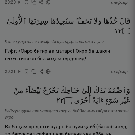
20
:
20
тафсир
قَالَ
خُذْهَا
وَلَا
تَخَفْ ۖ
سَنُعِيدُهَا
سِيرَتَهَا
ٱلْأُولَىٰ
٢١
۝
Қола хузҳа ва ла тахаф. Са нуъӣдуҳа сӣратаҳа-л ула.
Гуфт: «Онро бигир ва матарс! Онро ба шакли
нахустини он боз хоҳем гардонид!
20
:
21
тафсир
وَٱضْمُمْ
يَدَكَ
إِلَىٰ
جَنَاحِكَ
تَخْرُجْ
بَيْضَآءَ
مِنْ
٢٢
۝
أُخْرَىٰ
ءَايَةً
سُوٓءٍ
غَيْرِ
ВаЗмум ядака ила ҷанаҳика тахруҷ байЗоа мин ғайри суин аятан
ухро.
Ва ба ҳам ор дасти худро ба сӯйи ҷайб (бағал)-и худ,
то берун ояд сафедшуда бидуни ҳеҷ айбе, ин