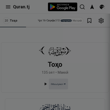
Quran.tj
20
Тоҳо
Тарҷума
Мусҳаф
Ҷуз
16
•
Саҳифа
313
Тоҳо
135
оят •
Маккӣ
Маълумот
▼
ℹ️