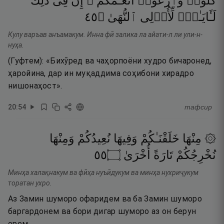
كُلُوا۟
وَٱرْعَوْا۟
أَنْعَـٰمَكُمْ ۗ
إِنَّ
فِى
ذَٰلِكَ
٥٤
۝
ٱلنُّهَىٰ
لِّأُو۟لِى
لَـَٔايَـٰتٍۢ
Кулу варъав анъамакум. Инна фӣ залика ла айати-л ли ули-н-
нуҳа.
(Гуфтем): «Бихӯред ва чаҳорпоёни худро бичаронед,
ҳаройина, дар ин муқаддима соҳибони хирадро
нишонаҳост».
20
:
54
тафсир
۞ مِنْهَا
خَلَقْنَـٰكُمْ
وَفِيهَا
نُعِيدُكُمْ
وَمِنْهَا
٥٥
۝
أُخْرَىٰ
تَارَةً
نُخْرِجُكُمْ
Минҳа халақнакум ва фӣҳа нуъӣдукум ва минҳа нухриҷукум
торатан ухро.
Аз Замин шуморо офаридем ва ба Замин шуморо
баргардонем ва бори дигар шуморо аз он берун
орем.