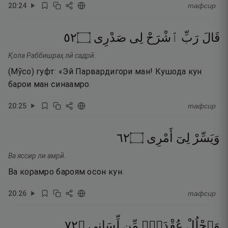
20
:
24
тафсир
٢٥
۝
صَدْرِى
لِى
ٱشْرَحْ
رَبِّ
قَالَ
Қола Раббишраҳ лӣ садрӣ.
(Мӯсо) гуфт: «Эй Парвардигори ман! Кушода кун
барои ман синаамро.
20
:
25
тафсир
٢٦
۝
أَمْرِى
لِىٓ
وَيَسِّرْ
Ва яссир ли амрӣ.
Ва корамро бароям осон кун.
20
:
26
тафсир
٢٧
۝
لِّسَانِى
مِّن
عُقْدَةًۭ
وَٱحْلُلْ