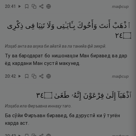
20
:
41
тафсир
ٱذْهَبْ
أَنتَ
وَأَخُوكَ
بِـَٔايَـٰتِى
وَلَا
تَنِيَا
فِى
ذِكْرِى
٤٢
۝
Изҳаб анта ва ахука би айатӣ ва ла танийа фӣ зикрӣ.
Ту ва бародарат бо нишонаҳои Ман биравед ва дар
ёд кардани Ман сустӣ макунед.
20
:
42
тафсир
٤٣
۝
طَغَىٰ
إِنَّهُۥ
فِرْعَوْنَ
إِلَىٰ
ٱذْهَبَآ
Изҳаба ила Фиръавна иннаҳу тағо.
Ба сӯйи Фиръавн биравед, ба дурустӣ ки ӯ туғён
карда аст.
20
:
43