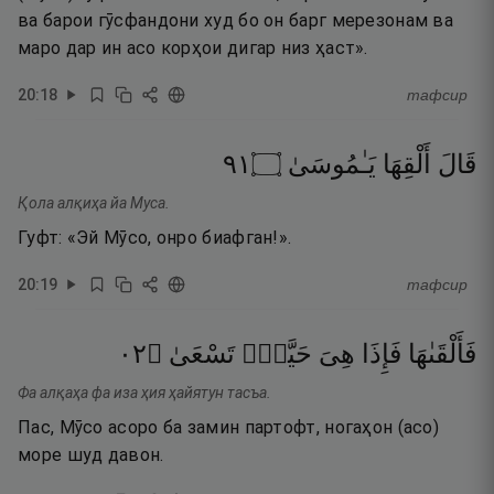
ва барои гӯсфандони худ бо он барг мерезонам ва
маро дар ин асо корҳои дигар низ ҳаст».
20
:
18
тафсир
١٩
۝
يَـٰمُوسَىٰ
أَلْقِهَا
قَالَ
Қола алқиҳа йа Муса.
Гуфт: «Эй Мӯсо, онро биафган!».
20
:
19
тафсир
٢٠
۝
تَسْعَىٰ
حَيَّةٌۭ
هِىَ
فَإِذَا
فَأَلْقَىٰهَا
Фа алқаҳа фа иза ҳия ҳайятун тасъа.
Пас, Мӯсо асоро ба замин партофт, ногаҳон (асо)
море шуд давон.