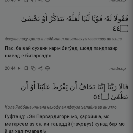
тафсир
فَقُولَا
لَهُۥ
قَوْلًۭا
لَّيِّنًۭا
لَّعَلَّهُۥ
يَتَذَكَّرُ
أَوْ
يَخْشَىٰ
٤٤
۝
Фақула лаҳу қавла-л лаййина-л лаъаллаҳу ятазаккару ав яхша.
Пас, ба вай сухани нарм бигӯед, шояд пандпазир
шавад ё битарсад!».
20
:
44
тафсир
قَالَا
رَبَّنَآ
إِنَّنَا
نَخَافُ
أَن
يَفْرُطَ
عَلَيْنَآ
أَوْ
أَن
٤٥
۝
يَطْغَىٰ
Қола Раббана иннана нахофу ан яфруза ъалайна ав ан ятғо.
Гуфтанд: «Эй Парвардигори мо, ҳаройина, мо
метарсем аз он, ки таъаддӣ (таҷовуз) кунад бар мо
ё аз ҳад гузарад!».