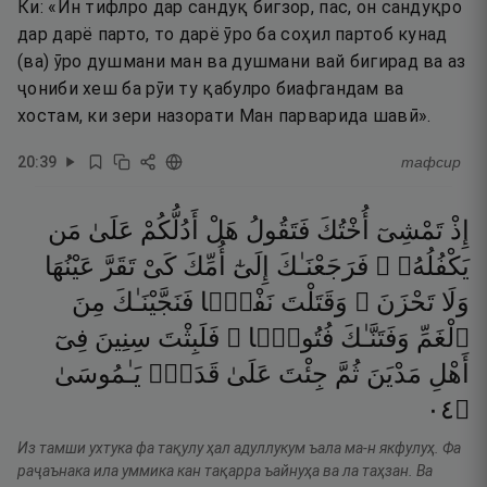
Ки: «Ин тифлро дар сандуқ бигзор, пас, он сандуқро
дар дарё парто, то дарё ӯро ба соҳил партоб кунад
(ва) ӯро душмани ман ва душмани вай бигирад ва аз
ҷониби хеш ба рӯи ту қабулро биафгандам ва
хостам, ки зери назорати Ман парварида шавӣ».
20
:
39
тафсир
إِذْ
تَمْشِىٓ
أُخْتُكَ
فَتَقُولُ
هَلْ
أَدُلُّكُمْ
عَلَىٰ
مَن
يَكْفُلُهُۥ ۖ
فَرَجَعْنَـٰكَ
إِلَىٰٓ
أُمِّكَ
كَىْ
تَقَرَّ
عَيْنُهَا
وَلَا
تَحْزَنَ ۚ
وَقَتَلْتَ
نَفْسًۭا
فَنَجَّيْنَـٰكَ
مِنَ
ٱلْغَمِّ
وَفَتَنَّـٰكَ
فُتُونًۭا ۚ
فَلَبِثْتَ
سِنِينَ
فِىٓ
أَهْلِ
مَدْيَنَ
ثُمَّ
جِئْتَ
عَلَىٰ
قَدَرٍۢ
يَـٰمُوسَىٰ
٤٠
۝
Из тамши ухтука фа тақулу ҳал адуллукум ъала ма-н якфулуҳ. Фа
раҷаънака ила уммика кан тақарра ъайнуҳа ва ла таҳзан. Ва