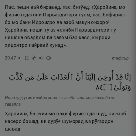
Пас, пеши вай биравед, пас, бигӯед: «Ҳаройина, мо
фиристодагони Парвардигори туем, пас, бифирист
бо мо бани Исроилро ва азоб макун онҳоро!
Ҳаройина, пеши ту аз ҷониби Парвардигори ту
нишона овардем ва салом бар касе, ки роҳи
ҳидоятро пайравӣ кунад».
20
:
47
тафсир
إِنَّا
قَدْ
أُوحِىَ
إِلَيْنَآ
أَنَّ
ٱلْعَذَابَ
عَلَىٰ
مَن
كَذَّبَ
٤٨
۝
وَتَوَلَّىٰ
Инна қад уҳия илайна анна-л-ъазаба ъала ман каззаба ва
тавалла.
Ҳаройина, ба сӯйи мо ваҳи фиристода шуд, ки азоб
касеро бошад, ки дурӯғ шуморад ва рӯгардон
шавад.