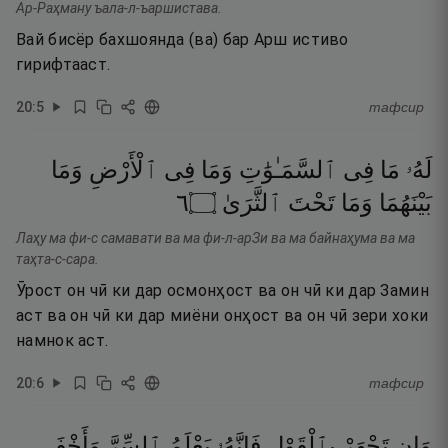
Ар-Раҳману ъала-л-ъаршистава.
Вай бисёр бахшоянда (ва) бар Арш истиво
гирифтааст.
20
:
5
тафсир
لَهُۥ
مَا
فِى
ٱلسَّمَـٰوَٰتِ
وَمَا
فِى
ٱلْأَرْضِ
وَمَا
٦
۝
ٱلثَّرَىٰ
تَحْتَ
وَمَا
بَيْنَهُمَا
Лаҳу ма фи-с самавати ва ма фи-л-арЗи ва ма байнаҳума ва ма
таҳта-с-сара.
Ӯрост он чӣ ки дар осмонҳост ва он чӣ ки дар Замин
аст ва он чӣ ки дар миёни онҳост ва он чӣ зери хоки
намнок аст.
20
:
6
тафсир
وَإِن
تَجْهَرْ
بِٱلْقَوْلِ
فَإِنَّهُۥ
يَعْلَمُ
ٱلسِّرَّ
وَأَخْفَى