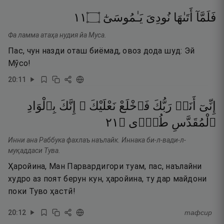
١١
۝
يَـٰمُوسَىٰٓ
نُودِىَ
أَتَىٰهَا
فَلَمَّآ
Фа ламма атаҳа нудия йа Муса.
Пас, чун назди оташ биёмад, овоз дода шуд: Эй
Мӯсо!
20
:
11
إِنِّىٓ
أَنَا۠
رَبُّكَ
فَٱخْلَعْ
نَعْلَيْكَ ۖ
إِنَّكَ
بِٱلْوَادِ
١٢
۝
طُوًۭى
ٱلْمُقَدَّسِ
Инни ана Раббука фахлаъ наълайк. Иннака би-л-вади-л-
муқаддаси Тува.
Ҳаройина, Ман Парвардигори туам, пас, наълайни
худро аз поят берун кун, ҳаройина, ту дар майдони
поки Туво ҳастӣ!
20
:
12
тафсир