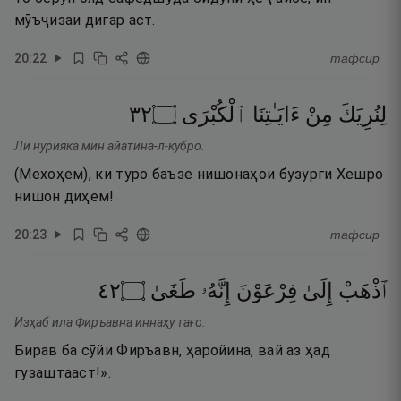
мӯъҷизаи дигар аст.
20
:
22
тафсир
٢٣
۝
ٱلْكُبْرَى
ءَايَـٰتِنَا
مِنْ
لِنُرِيَكَ
Ли нурияка мин айатина-л-кубро.
(Мехоҳем), ки туро баъзе нишонаҳои бузурги Хешро
нишон диҳем!
20
:
23
тафсир
٢٤
۝
طَغَىٰ
إِنَّهُۥ
فِرْعَوْنَ
إِلَىٰ
ٱذْهَبْ
Изҳаб ила Фиръавна иннаҳу тағо.
Бирав ба сӯйи Фиръавн, ҳаройина, вай аз ҳад
гузаштааст!».