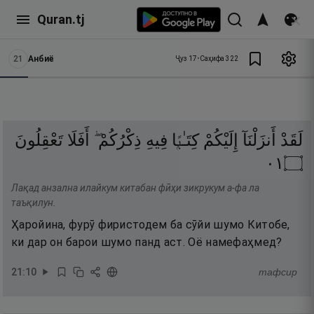
Quran.tj
21
Анбиё
Ҷуз
17
•
Саҳифа
322
لَقَدْ
أَنزَلْنَآ
إِلَيْكُمْ
كِتَـٰبًۭا
فِيهِ
ذِكْرُكُمْ ۖ
أَفَلَا
تَعْقِلُونَ
١٠
۝
Лақад анзална илайкум китабан фӣҳи зикрукум а-фа ла
таъқилун.
Ҳаройина, фурӯ фиристодем ба сӯйи шумо Китобе,
ки дар он барои шумо панд аст. Оё намефаҳмед?
21
:
10
тафсир