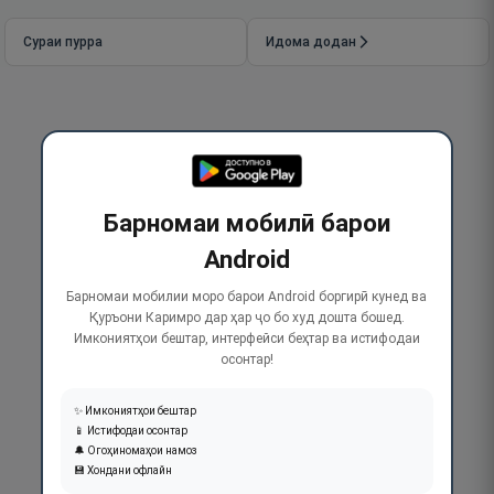
Сураи пурра
Идома додан
Барномаи мобилӣ барои
Android
Барномаи мобилии моро барои Android боргирӣ кунед ва
Қуръони Каримро дар ҳар ҷо бо худ дошта бошед.
Имкониятҳои бештар, интерфейси беҳтар ва истифодаи
осонтар!
✨ Имкониятҳои бештар
📱 Истифодаи осонтар
🔔 Огоҳиномаҳои намоз
💾 Хондани офлайн