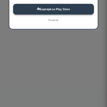
📥
Боргирӣ аз Play Store
Баъдтар