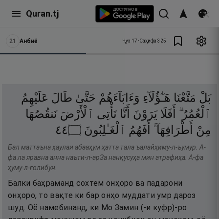
Quran.tj
21
Анбиё
Ҷуз
17
•
Саҳифа
325
بَلْ
مَتَّعْنَا
هَـٰٓؤُلَآءِ
وَءَابَآءَهُمْ
حَتَّىٰ
طَالَ
عَلَيْهِمُ
ٱلْعُمُرُ ۗ
أَفَلَا
يَرَوْنَ
أَنَّا
نَأْتِى
ٱلْأَرْضَ
نَنقُصُهَا
٤٤
۝
ٱلْغَـٰلِبُونَ
أَفَهُمُ
أَطْرَافِهَآ ۚ
مِنْ
Бал маттаъна ҳаулаи абааҳум ҳатта тала ъалайҳиму-л-ъумур. А-
фа ла яравна анна наъти-л-арЗа нанқусуҳа мин атрафиҳа. А-фа
ҳуму-л-ғолибун.
Балки баҳраманд сохтем онҳоро ва падарони
онҳоро, то вақте ки бар онҳо муддати умр дароз
шуд. Оё намебинанд, ки Мо Замин (-и куфр)-ро