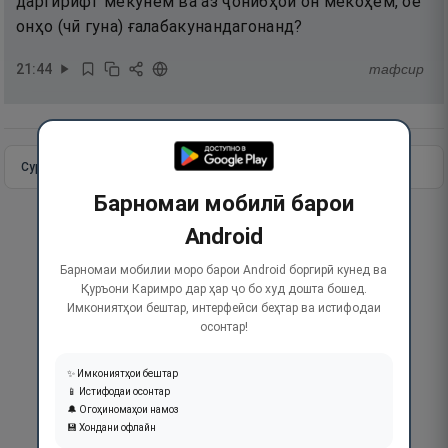
даргирифт мекунем ва аз ҷонибҳои он мекоҳем, оё
онҳо (чӣ гуна) ғалабакунандагонанд?
21
:
44
тафсир
Сураи пурра
Идома додан
Барномаи мобилӣ барои
Android
Барномаи мобилии моро барои Android боргирӣ кунед ва
Қуръони Каримро дар ҳар ҷо бо худ дошта бошед.
Имкониятҳои бештар, интерфейси беҳтар ва истифодаи
осонтар!
✨ Имкониятҳои бештар
📱 Истифодаи осонтар
🔔 Огоҳиномаҳои намоз
💾 Хондани офлайн