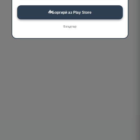
📥
Боргирӣ аз Play Store
Баъдтар