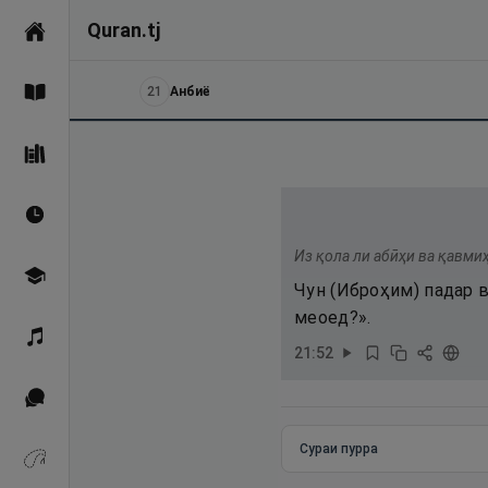
Quran.tj
Асосӣ
21
Анбиё
Қуръон
Саҳеҳи Бухорӣ
Вақтҳои намоз
Из қола ли абӣҳи ва қавмиҳ
Омӯзиш
Чун (Иброҳим) падар в
меоед?».
Қироат
21
:
52
Иқтибосҳо аз Қуръон
Сураи пурра
Зикрҳо