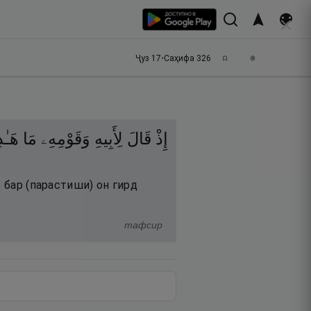
Ҷуз
17
•
Саҳифа
326
إِذْ
قَالَ
لِأَبِيهِ
وَقَوْمِهِۦ
مَا
هَـٰذ
о бар (парастиши) он гирд
тафсир