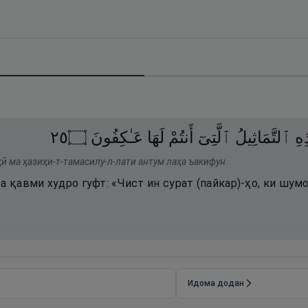
٥٢
۝
عَـٰكِفُونَ
لَهَا
أَنتُمْ
ٱلَّتِىٓ
ٱلتَّمَاثِيلُ
ِهِ
ӣ ма ҳазиҳи-т-тамасилу-л-лати антум лаҳа ъакифун.
а қавми худро гуфт: «Чист ин сурат (пайкар)-ҳо, ки шум
Идома додан