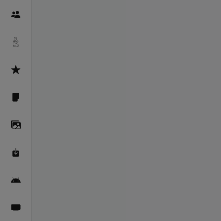
Пайғамбарон
Дуоҳо
Асмоул Ҳусно
Фарзи айн
Галерея
Махзани Маърифат
Барномаи мобилӣ
Пахшҳои зинда