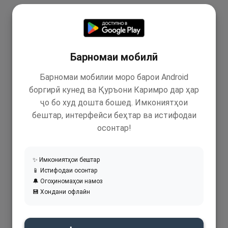
Барномаи мобилӣ
Барномаи мобилии моро барои Android
боргирӣ кунед ва Қуръони Каримро дар ҳар
ҷо бо худ дошта бошед. Имкониятҳои
бештар, интерфейси беҳтар ва истифодаи
осонтар!
✨ Имкониятҳои бештар
📱 Истифодаи осонтар
🔔 Огоҳиномаҳои намоз
💾 Хондани офлайн