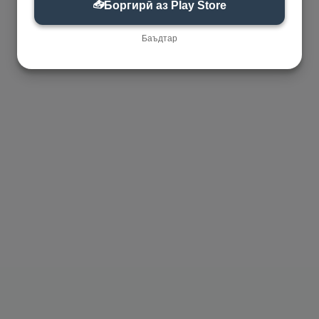
📥
Боргирӣ аз Play Store
Баъдтар