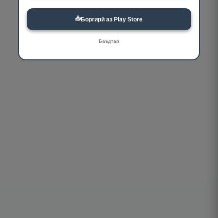
📥
Боргирӣ аз Play Store
Баъдтар