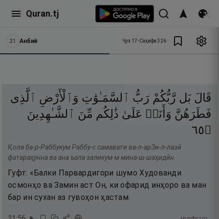
Quran.tj
21
Анбиё
Ҷуз
17
•
Саҳифа
326
قَالَ
بَل
رَّبُّكُمْ
رَبُّ
ٱلسَّمَـٰوَٰتِ
وَٱلْأَرْضِ
ٱلَّذِى
فَطَرَهُنَّ
وَأَنَا۠
عَلَىٰ
ذَٰلِكُم
مِّنَ
ٱلشَّـٰهِدِينَ
٥٦
۝
Қола ба-р-Раббукум Раббу-с самавати ва-л-арЗи-л-лазӣ
фатараҳунна ва ана ъала заликум-м мина-ш-шаҳидӣн.
Гуфт: «Балки Парвардигори шумо Худованди
осмонҳо ва Замин аст Он, ки офарид инҳоро ва ман
бар ин сухан аз гувоҳон ҳастам.
21
:
56
тафсир