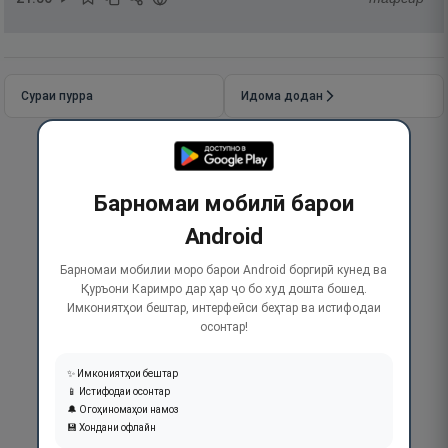
Сураи пурра
Идома додан
Барномаи мобилӣ барои
Android
Барномаи мобилии моро барои Android боргирӣ кунед ва
Қуръони Каримро дар ҳар ҷо бо худ дошта бошед.
Имкониятҳои бештар, интерфейси беҳтар ва истифодаи
осонтар!
✨ Имкониятҳои бештар
📱 Истифодаи осонтар
🔔 Огоҳиномаҳои намоз
💾 Хондани офлайн