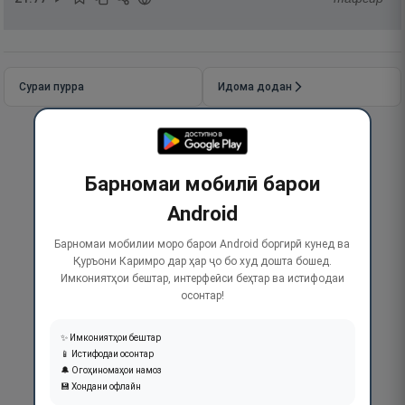
Сураи пурра
Идома додан
Барномаи мобилӣ барои
Android
Барномаи мобилии моро барои Android боргирӣ кунед ва
Қуръони Каримро дар ҳар ҷо бо худ дошта бошед.
Имкониятҳои бештар, интерфейси беҳтар ва истифодаи
осонтар!
✨ Имкониятҳои бештар
📱 Истифодаи осонтар
🔔 Огоҳиномаҳои намоз
💾 Хондани офлайн