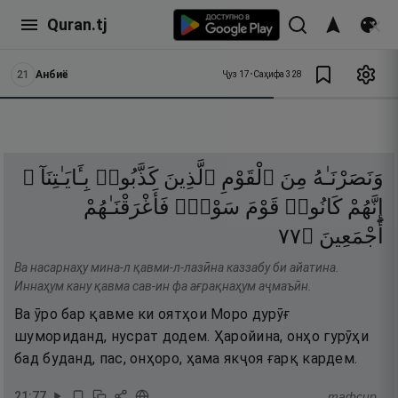
Quran.tj
21
Анбиё
Ҷуз
17
•
Саҳифа
328
وَنَصَرْنَـٰهُ
مِنَ
ٱلْقَوْمِ
ٱلَّذِينَ
كَذَّبُوا۟
بِـَٔايَـٰتِنَآ ۚ
إِنَّهُمْ
كَانُوا۟
قَوْمَ
سَوْءٍۢ
فَأَغْرَقْنَـٰهُمْ
٧٧
۝
أَجْمَعِينَ
Ва насарнаҳу мина-л қавми-л-лазӣна каззабу би айатина.
Иннаҳум кану қавма сав-ин фа ағрақнаҳум аҷмаъӣн.
Ва ӯро бар қавме ки оятҳои Моро дурӯғ
шумориданд, нусрат додем. Ҳаройина, онҳо гурӯҳи
бад буданд, пас, онҳоро, ҳама якҷоя ғарқ кардем.
21
:
77
тафсир