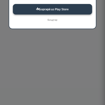
📥
Боргирӣ аз Play Store
Баъдтар