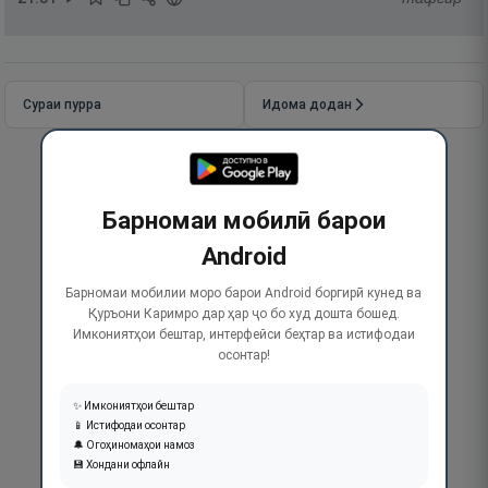
Сураи пурра
Идома додан
Барномаи мобилӣ барои
Android
Барномаи мобилии моро барои Android боргирӣ кунед ва
Қуръони Каримро дар ҳар ҷо бо худ дошта бошед.
Имкониятҳои бештар, интерфейси беҳтар ва истифодаи
осонтар!
✨ Имкониятҳои бештар
📱 Истифодаи осонтар
🔔 Огоҳиномаҳои намоз
💾 Хондани офлайн