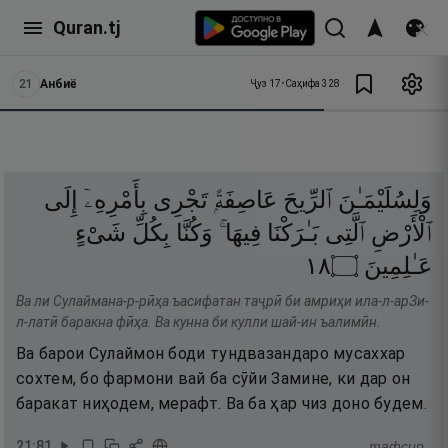
Quran.tj
21
Анбиё
Ҷуз
17
•
Саҳифа
328
وَلِسُلَيْمَـٰنَ
ٱلرِّيحَ
عَاصِفَةًۭ
تَجْرِى
بِأَمْرِهِۦٓ
إِلَى
ٱلْأَرْضِ
ٱلَّتِى
بَـٰرَكْنَا
فِيهَا ۚ
وَكُنَّا
بِكُلِّ
شَىْءٍ
٨١
۝
عَـٰلِمِينَ
Ва ли Сулаймана-р-рӣҳа ъасифатан таҷрӣ би амриҳи ила-л-арЗи-
л-латӣ баракна фӣҳа. Ва кунна би кулли шай-ин ъалимӣн.
Ва барои Сулаймон боди тундвазандаро мусаххар
сохтем, бо фармони вай ба сӯйи Замине, ки дар он
баракат ниҳодем, мерафт. Ва ба ҳар чиз доно будем.
21
:
81
тафсир