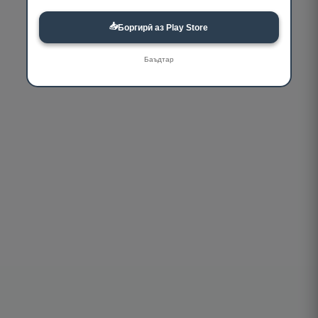
📥
Боргирӣ аз Play Store
Баъдтар