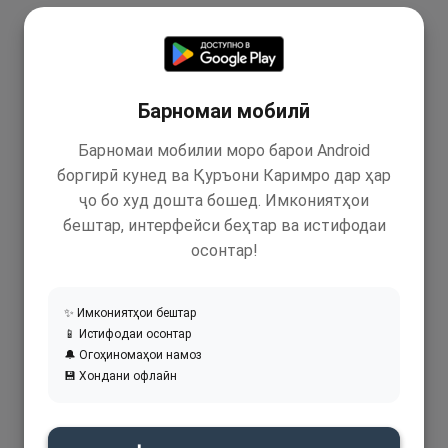
Барномаи мобилӣ
Барномаи мобилии моро барои Android
боргирӣ кунед ва Қуръони Каримро дар ҳар
ҷо бо худ дошта бошед. Имкониятҳои
бештар, интерфейси беҳтар ва истифодаи
осонтар!
✨ Имкониятҳои бештар
📱 Истифодаи осонтар
🔔 Огоҳиномаҳои намоз
💾 Хондани офлайн