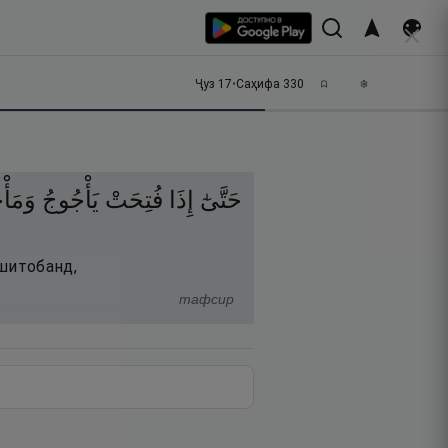
Ҷуз
17
•
Саҳифа
330
حَتَّىٰٓ
إِذَا
فُتِحَتْ
يَأْجُوجُ
وَمَأْ
ишитобанд,
тафсир