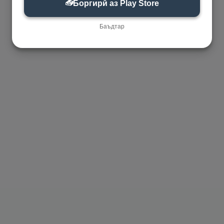
📥
Боргирӣ аз Play Store
Баъдтар