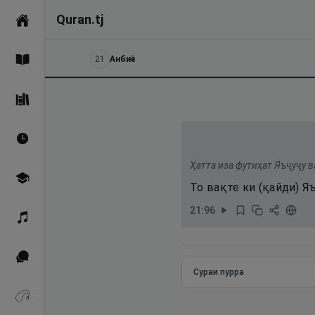
Quran.tj
Асосӣ
21
Анбиё
Қуръон
Саҳеҳи Бухорӣ
Вақтҳои намоз
Ҳатта иза футиҳат Яъҷуҷу в
Омӯзиш
То вақте ки (қайди) Я
21
:
96
Қироат
Иқтибосҳо аз Қуръон
Сураи пурра
Зикрҳо