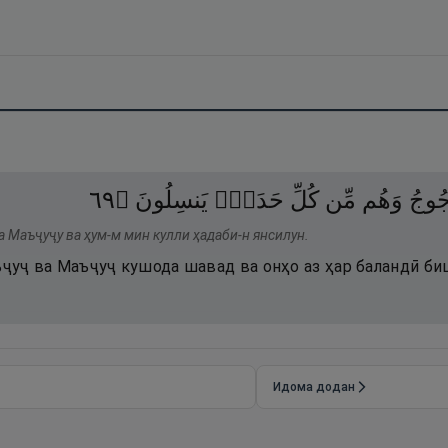
٩٦
۝
يَنسِلُونَ
حَدَبٍۢ
كُلِّ
مِّن
وَهُم
جُوجُ
а Маъҷуҷу ва ҳум-м мин кулли ҳадаби-н янсилун.
ъҷуҷ ва Маъҷуҷ кушода шавад ва онҳо аз ҳар баландӣ б
Идома додан