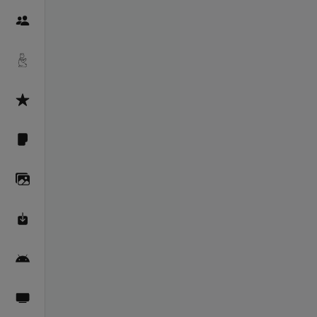
Пайғамбарон
Дуоҳо
Асмоул Ҳусно
Фарзи айн
Галерея
Махзани Маърифат
Барномаи мобилӣ
Пахшҳои зинда