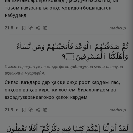
Ва пайғамбаронро колбад (ҷасад)-е насохтем, ки
таъом нахӯранд ва онҳо ҷовидон бошандагон
набуданд.
21
:
8
тафсир
ثُمَّ
صَدَقْنَـٰهُمُ
ٱلْوَعْدَ
فَأَنجَيْنَـٰهُمْ
وَمَن
نَّشَآءُ
٩
۝
ٱلْمُسْرِفِينَ
وَأَهْلَكْنَا
Сумма садақнаҳуму-л-ваъда фа анҷайнаҳум ва ман-н-нашау ва
аҳлакна-л-мусрифӣн.
Сипас, ваъдаро дар ҳаққи онҳо рост кардем, пас,
онҳоро ва ҳар киро, ки хостем, бираҳонидем ва
азҳадгузарандагонро ҳалок кардем.
21
:
9
тафсир
لَقَدْ
أَنزَلْنَآ
إِلَيْكُمْ
كِتَـٰبًۭا
فِيهِ
ذِكْرُكُمْ ۖ
أَفَلَا
تَعْقِلُونَ