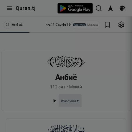
Quran.tj
21
Анбиё
Тарҷума
Мусҳаф
Ҷуз
17
•
Саҳифа
324
Анбиё
112
оят •
Маккӣ
Маълумот
▼
ℹ️