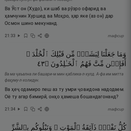
Ва Ӯст он (Худо), ки шаб ва рӯзро офарид ва
ҳамчунин Хуршед ва Моҳро, ҳар яке (аз он) дар
Осмон шино мекунанд.
21
:
33
тафсир
وَمَا
جَعَلْنَا
لِبَشَرٍۢ
مِّن
قَبْلِكَ
ٱلْخُلْدَ ۖ
٣٤
۝
ٱلْخَـٰلِدُونَ
فَهُمُ
مِّتَّ
أَفَإِي۟ن
Ва ма ҷаъална ли башари-м мин қаблика-л-хулд. А-фа им митта
фаҳуму-л-холидун.
Ва ҳеҷ одамиро пеш аз ту умри ҷовидона надодаем.
Оё ту агар бимирӣ, онҳо ҳамеша бошандагонанд?
21
:
34
тафсир
كُلُّ
نَفْسٍۢ
ذَآئِقَةُ
ٱلْمَوْتِ ۗ
وَنَبْلُوكُم
بِٱلشَّرِّ