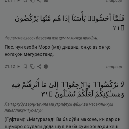
21
:
11
тафсир
فَلَمَّآ
أَحَسُّوا۟
بَأْسَنَآ
إِذَا
هُم
مِّنْهَا
يَرْكُضُونَ
١٢
۝
Фа ламма аҳассу баъсана иза ҳум-м минҳа яркуЗун.
Пас, чун азоби Моро (ме) диданд, онҳо аз он ҷо
ногаҳон мегурехтанд.
21
:
12
тафсир
لَا
تَرْكُضُوا۟
وَٱرْجِعُوٓا۟
إِلَىٰ
مَآ
أُتْرِفْتُمْ
فِيهِ
١٣
۝
تُسْـَٔلُونَ
لَعَلَّكُمْ
وَمَسَـٰكِنِكُمْ
Ла таркуЗу варҷиъу ила ма утрифтум фӣҳи ва масакиникум
лаъаллакум тус-алун.
(Гуфтем): «Магурезед! Ва ба сӯйи маконе, ки дар он
шуморо осудагӣ дода шуд ва ба сӯйи хонаҳои хеш