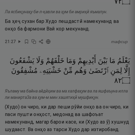
٢٧
۝
Ла ясбиқунаҳу би-л-қавли ва ҳум би амриҳӣ яъмалун.
Ба ҳеҷ сухан бар Худо пешдастӣ намекунанд ва
онҳо ба фармони Вай кор мекунанд.
21
:
27
тафсир
يَعْلَمُ
مَا
بَيْنَ
أَيْدِيهِمْ
وَمَا
خَلْفَهُمْ
وَلَا
يَشْفَعُونَ
إِلَّا
لِمَنِ
ٱرْتَضَىٰ
وَهُم
مِّنْ
خَشْيَتِهِۦ
مُشْفِقُونَ
٢٨
۝
Яъламу ма байна айдӣҳим ва ма халфаҳум ва ла яшфаъуна илла
ли маниртаЗа ва ҳум-м мин хашятиҳӣ мушфиқун.
(Худо) он чиро, ки дар пеши рӯйи онҳо ва он чиро, ки
паси пушти онҳост, медонад ва шафоъат
намекунанд, магар барои касе, ки (Худо аз ӯ) хушнуд
шудааст. Ва онҳо аз тарси Худо дар изтиробанд.