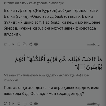
яътина би аятин кама урсила-л-аввалун.
Балки гуфтанд: «(Ин Қуръон) хобҳои парешон аст».
Балки (гӯянд): «Онро аз худ барбастааст». Балки
(гӯянд): «Ӯ шоир аст. Пас бояд, ки пеши мо нишонае
биёрад, чуноне ки (ба он) нахустиниён фиристода
шуданд».
21
:
5
тафсир
مَآ
ءَامَنَتْ
قَبْلَهُم
مِّن
قَرْيَةٍ
أَهْلَكْنَـٰهَآ ۖ
أَفَهُمْ
٦
۝
يُؤْمِنُونَ
Ма аманат қаблаҳум-м мин қарятин аҳлакнаҳа. А-фа ҳум
юъминун.
Пеш аз онҳо ҳеҷ деҳае, ки онро ҳалок кардем, имон
наёварда буд. Оё онҳо имон хоҳанд овард?
21
:
6
тафсир