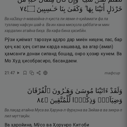
٤٧
۝
حَـٰسِبِينَ
بِنَا
وَكَفَىٰ
بِهَا ۗ
أَتَيْنَا
خَرْدَلٍ
Ва наЗаъу-л-мавазӣна-л-қиста ли явми-л-қийамати фа ла
тузламу нафсун шай-а. Ва ин кана мисқола ҳаббати-м мин
хардалин атайна биҳа. Ва кафа бина ҳасибӣн.
Рӯзи қиёмат тарозуи адлро дар миён ниҳем, пас, бар
ҳеҷ кас ҳеҷ ситам карда нашавад, ва агар (амал)
ҳамсанги донаи сипанд бошад, онро ҳозир кунем. Ва
Мо Худ ҳисобрасиро, басандаем.
21
:
47
тафсир
وَلَقَدْ
ءَاتَيْنَا
مُوسَىٰ
وَهَـٰرُونَ
ٱلْفُرْقَانَ
٤٨
۝
لِّلْمُتَّقِينَ
وَذِكْرًۭا
وَضِيَآءًۭ
Ва лақад атайна Муса ва Ҳаруна-л Фурқона ва Зийаа-в ва зикра-л
лил муттақӣн.
Ва ҳаройина, Мӯсо ва Ҳорунро Китоби