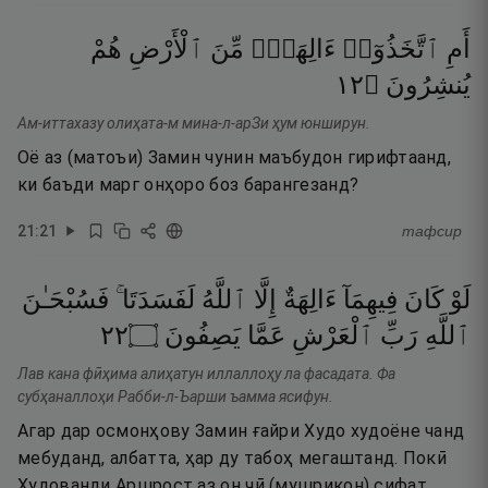
أَمِ
ٱتَّخَذُوٓا۟
ءَالِهَةًۭ
مِّنَ
ٱلْأَرْضِ
هُمْ
٢١
۝
يُنشِرُونَ
Ам-иттахазу олиҳата-м мина-л-арЗи ҳум юнширун.
Оё аз (матоъи) Замин чунин маъбудон гирифтаанд,
ки баъди марг онҳоро боз барангезанд?
21
:
21
тафсир
لَوْ
كَانَ
فِيهِمَآ
ءَالِهَةٌ
إِلَّا
ٱللَّهُ
لَفَسَدَتَا ۚ
فَسُبْحَـٰنَ
٢٢
۝
يَصِفُونَ
عَمَّا
ٱلْعَرْشِ
رَبِّ
ٱللَّهِ
Лав кана фӣҳима алиҳатун иллаллоҳу ла фасадата. Фа
субҳаналлоҳи Рабби-л-Ъарши ъамма ясифун.
Агар дар осмонҳову Замин ғайри Худо худоёне чанд
мебуданд, албатта, ҳар ду табоҳ мегаштанд. Покӣ
Худованди Аршрост аз он чӣ (мушрикон) сифат