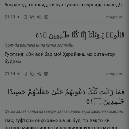
бозравед, то шояд, ки чун гузашта пурсида шавед!».
21
:
13
тафсир
١٤
۝
ظَـٰلِمِينَ
كُنَّا
إِنَّا
يَـٰوَيْلَنَآ
قَالُوا۟
Қолу йа вайлана инна кунна золимӣн.
Гуфтанд: «Эй вой бар мо! Ҳаройина, мо ситамгор
будем».
21
:
14
тафсир
فَمَا
زَالَت
تِّلْكَ
دَعْوَىٰهُمْ
حَتَّىٰ
جَعَلْنَـٰهُمْ
حَصِيدًا
١٥
۝
خَـٰمِدِينَ
Фа ма залат тилка даъваҳум ҳатта ҷаъалнаҳум ҳасӣдан хомидӣн.
Пас, гуфтори онҳо ҳамеша ин буд, то вақте ки
онҳоро мисли зироъати даравидашуда пажмурда