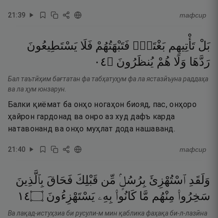
21
:
39
тафсир
بَلْ
تَأْتِيهِم
بَغْتَةًۭ
فَتَبْهَتُهُمْ
فَلَا
يَسْتَطِيعُونَ
٤٠
۝
يُنظَرُونَ
هُمْ
وَلَا
رَدَّهَا
Бал таътӣҳим бағтатан фа табҳатуҳум фа ла ястазӣъуна раддаҳа
ва ла ҳум юнзарун.
Балки қиёмат ба онҳо ногаҳон биояд, пас, онҳоро
ҳайрон гардонад ва онро аз худ дафъ карда
натавонанд ва онҳо муҳлат дода нашаванд.
21
:
40
тафсир
وَلَقَدِ
ٱسْتُهْزِئَ
بِرُسُلٍۢ
مِّن
قَبْلِكَ
فَحَاقَ
بِٱلَّذِينَ
٤١
۝
يَسْتَهْزِءُونَ
بِهِۦ
كَانُوا۟
مَّا
مِنْهُم
سَخِرُوا۟
Ва лақад-истуҳзиа би русули-м мин қаблика фаҳақа би-л-лазӣна