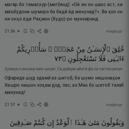
магар бо тамасхур (мегӯянд): «Оё ин он шахс аст, ки
маъбудони шуморо ба бадӣ ёд мекунад?». Ва ҳол он
ки онҳо ёди Раҳмон (Худо)-ро мункиранд.
21
:
36
тафсир
خُلِقَ
ٱلْإِنسَـٰنُ
مِنْ
عَجَلٍۢ ۚ
سَأُو۟رِيكُمْ
٣٧
۝
تَسْتَعْجِلُونِ
فَلَا
ءَايَـٰتِى
Хулиқа-л-инсану мин ъаҷал. Са урӣкум айатӣ фа ла тастаъҷилун.
Офарида шуд одамӣ аз шитоб, ба шумо нишонаҳои
Хешро нишон хоҳам дод, пас, аз Ман бо шитоб талаб
макунед!
21
:
37
тафсир
وَيَقُولُونَ
مَتَىٰ
هَـٰذَا
ٱلْوَعْدُ
إِن
كُنتُمْ
صَـٰدِقِينَ