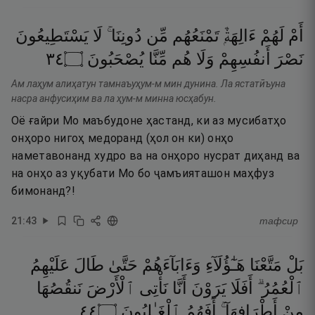
أَمْ
لَهُمْ
ءَالِهَةٌۭ
تَمْنَعُهُم
مِّن
دُونِنَا ۚ
لَا
يَسْتَطِيعُونَ
٤٣
۝
يُصْحَبُونَ
مِّنَّا
هُم
وَلَا
أَنفُسِهِمْ
نَصْرَ
Ам лаҳум алиҳатун тамнаъуҳум-м мин дунина. Ла ястатӣъуна
насра анфусиҳим ва ла ҳум-м минна юсҳабун.
Оё ғайри Мо маъбудоне ҳастанд, ки аз мусибатҳо
онҳоро нигоҳ медоранд (ҳол он ки) онҳо
наметавонанд худро ва на онҳоро нусрат диҳанд ва
на онҳо аз уқубати Мо бо ҷамъияташон маҳфуз
бимонанд?!
21
:
43
тафсир
بَلْ
مَتَّعْنَا
هَـٰٓؤُلَآءِ
وَءَابَآءَهُمْ
حَتَّىٰ
طَالَ
عَلَيْهِمُ
ٱلْعُمُرُ ۗ
أَفَلَا
يَرَوْنَ
أَنَّا
نَأْتِى
ٱلْأَرْضَ
نَنقُصُهَا
٤٤
۝
ٱلْغَـٰلِبُونَ
أَفَهُمُ
أَطْرَافِهَآ ۚ
مِنْ