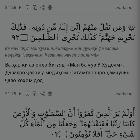
21
:
28
тафсир
۞ وَمَن
يَقُلْ
مِنْهُمْ
إِنِّىٓ
إِلَـٰهٌۭ
مِّن
دُونِهِۦ
فَذَٰلِكَ
٢٩
۝
ٱلظَّـٰلِمِينَ
نَجْزِى
كَذَٰلِكَ
جَهَنَّمَ ۚ
نَجْزِيهِ
Ва ма-н яқул минҳум иннӣ илаҳу-м мин дуниҳӣ фа залика
наҷзӣҳи Ҷаҳаннам. Казалика наҷзи-з-золимӣн.
Ва ҳар кӣ аз онҳо бигӯяд: «Ман ба ҷуз Ӯ Худоям»,
Дӯзахро ҷазои ӯ медиҳем. Ситамгаронро ҳамчунин
ҷазо хоҳем дод.
21
:
29
тафсир
أَوَلَمْ
يَرَ
ٱلَّذِينَ
كَفَرُوٓا۟
أَنَّ
ٱلسَّمَـٰوَٰتِ
وَٱلْأَرْضَ
كَانَتَا
رَتْقًۭا
فَفَتَقْنَـٰهُمَا ۖ
وَجَعَلْنَا
مِنَ
ٱلْمَآءِ
كُلَّ
٣٠
۝
يُؤْمِنُونَ
أَفَلَا
حَىٍّ ۖ
شَىْءٍ