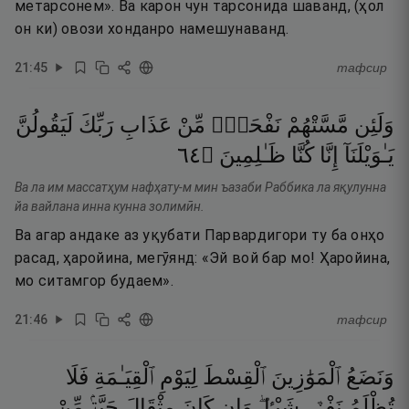
метарсонем». Ва карон чун тарсонида шаванд, (ҳол
он ки) овози хонданро намешунаванд.
21
:
45
тафсир
وَلَئِن
مَّسَّتْهُمْ
نَفْحَةٌۭ
مِّنْ
عَذَابِ
رَبِّكَ
لَيَقُولُنَّ
٤٦
۝
ظَـٰلِمِينَ
كُنَّا
إِنَّا
يَـٰوَيْلَنَآ
Ва ла им массатҳум нафҳату-м мин ъазаби Раббика ла яқулунна
йа вайлана инна кунна золимӣн.
Ва агар андаке аз уқубати Парвардигори ту ба онҳо
расад, ҳаройина, мегӯянд: «Эй вой бар мо! Ҳаройина,
мо ситамгор будаем».
21
:
46
тафсир
وَنَضَعُ
ٱلْمَوَٰزِينَ
ٱلْقِسْطَ
لِيَوْمِ
ٱلْقِيَـٰمَةِ
فَلَا
تُظْلَمُ
نَفْسٌۭ
شَيْـًۭٔا ۖ
وَإِن
كَانَ
مِثْقَالَ
حَبَّةٍۢ
مِّنْ