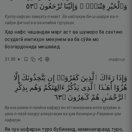
٣٥
۝
تُرْجَعُونَ
وَإِلَيْنَا
فِتْنَةًۭ ۖ
وَٱلْخَيْرِ
Куллу нафсин заиқату-л-мавт. Ва наблукум би-ш-шарри ва-л-
хайри фитната-в ва илайна турҷаъун.
Ҳар нафс чашандаи марг аст ва шуморо ба сахтию
осудагӣ имтиҳон мекунем ва ба сӯйи мо
бозгардонида мешавед.
21
:
35
тафсир
وَإِذَا
رَءَاكَ
ٱلَّذِينَ
كَفَرُوٓا۟
إِن
يَتَّخِذُونَكَ
إِلَّا
هُزُوًا
أَهَـٰذَا
ٱلَّذِى
يَذْكُرُ
ءَالِهَتَكُمْ
وَهُم
بِذِكْرِ
٣٦
۝
كَـٰفِرُونَ
هُمْ
ٱلرَّحْمَـٰنِ
Ва иза раака-л-лазӣна кафару ин яттахизунака илла ҳузуван а-
ҳаза-л-лазӣ язкуру алиҳатакум ва ҳум бизикри-р-Раҳмани ҳум
кафирун.
Ва чун кофирон туро бубинанд, наменигаранд туро,