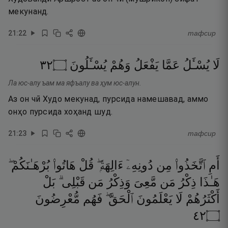
мекунанд.
21
:
22
тафсир
٢٣
۝
يُسْـَٔلُونَ
وَهُمْ
يَفْعَلُ
عَمَّا
يُسْـَٔلُ
لَا
Ла юс-алу ъам ма яфъалу ва ҳум юс-алун.
Аз он чӣ Худо мекунад, пурсида намешавад, аммо
онҳо пурсида хоҳанд шуд.
21
:
23
тафсир
أَمِ
ٱتَّخَذُوا۟
مِن
دُونِهِۦٓ
ءَالِهَةًۭ ۖ
قُلْ
هَاتُوا۟
بُرْهَـٰنَكُمْ ۖ
هَـٰذَا
ذِكْرُ
مَن
مَّعِىَ
وَذِكْرُ
مَن
قَبْلِى ۗ
بَلْ
أَكْثَرُهُمْ
لَا
يَعْلَمُونَ
ٱلْحَقَّ ۖ
فَهُم
مُّعْرِضُونَ
٢٤
۝