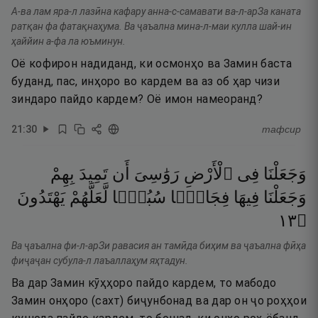
А-ва лам яра-л лазӣна кафару анна-с-самавати ва-л-арЗа каната
ратқан фа фатақнаҳума. Ва ҷаъална мина-л-маи кулла шай-ин
ҳаййин а-фа ла юъминун.
Оё кофирон надиданд, ки осмонҳо ва Замин баста
буданд, пас, инҳоро во кардем ва аз об ҳар чизи
зиндаро пайдо кардем? Оё имон намеоранд?
21
:
30
тафсир
وَجَعَلْنَا
فِى
ٱلْأَرْضِ
رَوَٰسِىَ
أَن
تَمِيدَ
بِهِمْ
وَجَعَلْنَا
فِيهَا
فِجَاجًۭا
سُبُلًۭا
لَّعَلَّهُمْ
يَهْتَدُونَ
٣١
۝
Ва ҷаъална фи-л-арЗи равасия ан тамӣда биҳим ва ҷаъална фӣҳа
фиҷаҷан субула-л лаъаллаҳум яҳтадун.
Ва дар Замин кӯҳҳоро пайдо кардем, то мабодо
Замин онҳоро (сахт) биҷунбонад ва дар он ҷо роҳҳои