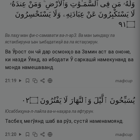
وَلَهُۥ
مَن
فِى
ٱلسَّمَـٰوَٰتِ
وَٱلْأَرْضِ ۚ
وَمَنْ
عِندَهُۥ
لَا
يَسْتَكْبِرُونَ
عَنْ
عِبَادَتِهِۦ
وَلَا
يَسْتَحْسِرُونَ
١٩
۝
Ва лаҳу ман фи-с-самавати ва-л-арЗ. Ва ман ъиндаҳу ла
ястакбируна ъан ъибадатиҳӣ ва ла ястаҳсирун.
Ва Ӯрост он чӣ дар осмонҳо ва Замин аст ва ононе,
ки назди Ӯянд, аз ибодати Ӯ саркашӣ намекунанд ва
монда намешаванд.
21
:
19
тафсир
٢٠
۝
يَفْتُرُونَ
لَا
وَٱلنَّهَارَ
ٱلَّيْلَ
يُسَبِّحُونَ
Юсаббиҳуна-л-лайла ва-н-наҳара ла яфтурун.
Тасбеҳ мегӯянд шаб ва рӯз, сустӣ наменамоянд.
21
:
20
тафсир