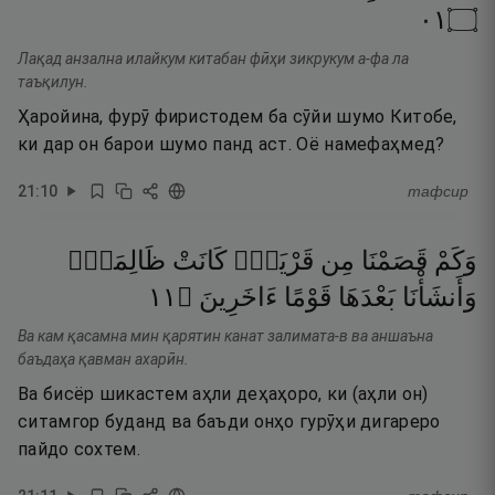
١٠
۝
Лақад анзална илайкум китабан фӣҳи зикрукум а-фа ла
таъқилун.
Ҳаройина, фурӯ фиристодем ба сӯйи шумо Китобе,
ки дар он барои шумо панд аст. Оё намефаҳмед?
21
:
10
тафсир
وَكَمْ
قَصَمْنَا
مِن
قَرْيَةٍۢ
كَانَتْ
ظَالِمَةًۭ
١١
۝
ءَاخَرِينَ
قَوْمًا
بَعْدَهَا
وَأَنشَأْنَا
Ва кам қасамна мин қарятин канат залимата-в ва аншаъна
баъдаҳа қавман ахарӣн.
Ва бисёр шикастем аҳли деҳаҳоро, ки (аҳли он)
ситамгор буданд ва баъди онҳо гурӯҳи дигареро
пайдо сохтем.