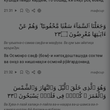
кушода пайдо кардем, то бошад, ки онҳо роҳ ёбанд.
21
:
31
тафсир
وَجَعَلْنَا
ٱلسَّمَآءَ
سَقْفًۭا
مَّحْفُوظًۭا ۖ
وَهُمْ
عَنْ
٣٢
۝
مُعْرِضُونَ
ءَايَـٰتِهَا
Ва ҷаъална-с-самаа сақфа-м маҳфуза. Ва ҳум ъан айатиҳа
муъриЗун.
Ва Осмонро сақф (бом)-и нигоҳдошташуда сохтем
ва онҳо аз нишонаҳои осмонӣ рӯйгардонанд.
21
:
32
тафсир
وَهُوَ
ٱلَّذِى
خَلَقَ
ٱلَّيْلَ
وَٱلنَّهَارَ
وَٱلشَّمْسَ
٣٣
۝
يَسْبَحُونَ
فَلَكٍۢ
فِى
كُلٌّۭ
وَٱلْقَمَرَ ۖ
Ва Ҳува-л-лазӣ халақа-л-лайла ва-н-наҳара ва-ш-шамса ва-л-
қамара куллун фӣ фалаки-н-ясбаҳун.