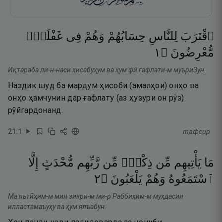
ٱقْتَرَبَ
لِلنَّاسِ
حِسَابُهُمْ
وَهُمْ
فِى
غَفْلَةٍۢ
١
۝
مُّعْرِضُونَ
Иқтараба ли-н-наси ҳисабуҳум ва ҳум фӣ ғафлати-м муъриЗун.
Наздик шуд ба мардум ҳисоби (амалҳои) онҳо ва
онҳо ҳамчунин дар ғафлату (аз ҳузури он рӯз)
рӯйгардонанд.
21
:
1
тафсир
مَا
يَأْتِيهِم
مِّن
ذِكْرٍۢ
مِّن
رَّبِّهِم
مُّحْدَثٍ
إِلَّا
٢
۝
يَلْعَبُونَ
وَهُمْ
ٱسْتَمَعُوهُ
Ма яътӣҳим-м мин зикри-м ми-р Раббиҳим-м муҳдасин
илластамаъуҳу ва ҳум ялъабун.