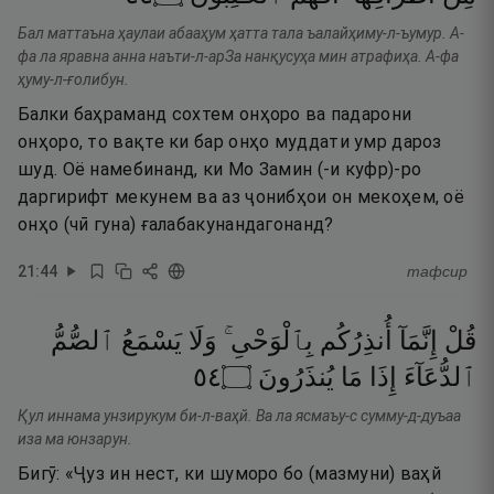
Бал маттаъна ҳаулаи абааҳум ҳатта тала ъалайҳиму-л-ъумур. А-
фа ла яравна анна наъти-л-арЗа нанқусуҳа мин атрафиҳа. А-фа
ҳуму-л-ғолибун.
Балки баҳраманд сохтем онҳоро ва падарони
онҳоро, то вақте ки бар онҳо муддати умр дароз
шуд. Оё намебинанд, ки Мо Замин (-и куфр)-ро
даргирифт мекунем ва аз ҷонибҳои он мекоҳем, оё
онҳо (чӣ гуна) ғалабакунандагонанд?
21
:
44
тафсир
قُلْ
إِنَّمَآ
أُنذِرُكُم
بِٱلْوَحْىِ ۚ
وَلَا
يَسْمَعُ
ٱلصُّمُّ
٤٥
۝
يُنذَرُونَ
مَا
إِذَا
ٱلدُّعَآءَ
Қул иннама унзирукум би-л-ваҳй. Ва ла ясмаъу-с сумму-д-дуъаа
иза ма юнзарун.
Бигӯ: «Ҷуз ин нест, ки шуморо бо (мазмуни) ваҳй