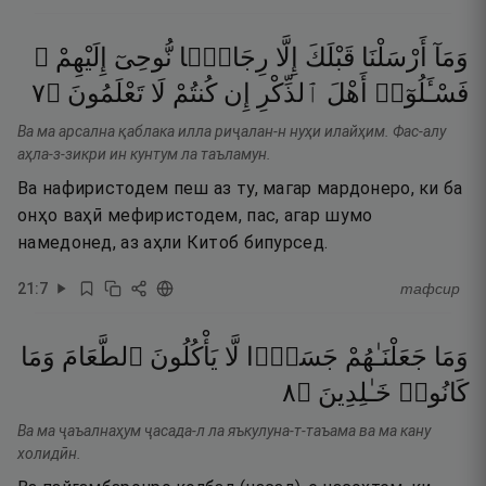
وَمَآ
أَرْسَلْنَا
قَبْلَكَ
إِلَّا
رِجَالًۭا
نُّوحِىٓ
إِلَيْهِمْ ۖ
٧
۝
تَعْلَمُونَ
لَا
كُنتُمْ
إِن
ٱلذِّكْرِ
أَهْلَ
فَسْـَٔلُوٓا۟
Ва ма арсална қаблака илла риҷалан-н нуҳи илайҳим. Фас-алу
аҳла-з-зикри ин кунтум ла таъламун.
Ва нафиристодем пеш аз ту, магар мардонеро, ки ба
онҳо ваҳӣ мефиристодем, пас, агар шумо
намедонед, аз аҳли Китоб бипурсед.
21
:
7
тафсир
وَمَا
جَعَلْنَـٰهُمْ
جَسَدًۭا
لَّا
يَأْكُلُونَ
ٱلطَّعَامَ
وَمَا
٨
۝
خَـٰلِدِينَ
كَانُوا۟
Ва ма ҷаъалнаҳум ҷасада-л ла яъкулуна-т-таъама ва ма кану
холидӣн.