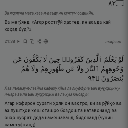
٣٨
۝
Ва яқулуна мата ҳаза-л-ваъду ин кунтум содиқӣн.
Ва мегӯянд: «Агар ростгӯй ҳастед, ин ваъда кай
хоҳад буд?».
21
:
38
тафсир
لَوْ
يَعْلَمُ
ٱلَّذِينَ
كَفَرُوا۟
حِينَ
لَا
يَكُفُّونَ
عَن
وُجُوهِهِمُ
ٱلنَّارَ
وَلَا
عَن
ظُهُورِهِمْ
وَلَا
هُمْ
٣٩
۝
يُنصَرُونَ
Лав яъламу-л-лазӣна кафару ҳӣна ла якуффуна ъан вуҷуҳиҳиму-
н-нара ва ла ъан зуҳуриҳим ва ла ҳум юнсарун.
Агар кофирон сурати ҳоли он вақтро, ки аз рӯйҳо ва
аз пуштҳои хеш оташро боздошта натавонанд ва
онҳо нусрат дода намешаванд, бидонанд (чунин
намегуфтанд).