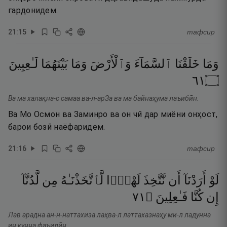
гардонидем.
21
:
15
тафсир
وَمَا
خَلَقْنَا
ٱلسَّمَآءَ
وَٱلْأَرْضَ
وَمَا
بَيْنَهُمَا
لَـٰعِبِينَ
١٦
۝
Ва ма халақна-с самаа ва-л-арЗа ва ма байнаҳума лаъибӣн.
Ва Мо Осмон ва Заминро ва он чӣ дар миёни онҳост,
барои бозӣ наёфаридем.
21
:
16
тафсир
لَوْ
أَرَدْنَآ
أَن
نَّتَّخِذَ
لَهْوًۭا
لَّٱتَّخَذْنَـٰهُ
مِن
لَّدُنَّآ
١٧
۝
فَـٰعِلِينَ
كُنَّا
إِن
Лав арадна ан-н-наттахиза лаҳва-л латтахазнаҳу ми-л ладунна
ин кунна фаъилӣн.