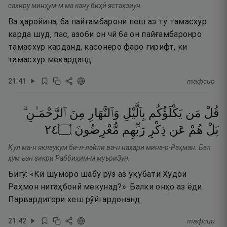
сахиру минҳум-м ма кану биҳӣ ястаҳзиун.
Ва ҳаройина, ба пайғамбарони пеш аз ту тамасхур
карда шуд, пас, азоби он чӣ ба он пайғамбаронро
тамасхур карданд, касонеро фаро гирифт, ки
тамасхур мекарданд.
21
:
41
тафсир
قُلْ
مَن
يَكْلَؤُكُم
بِٱلَّيْلِ
وَٱلنَّهَارِ
مِنَ
ٱلرَّحْمَـٰنِ ۗ
٤٢
۝
مُّعْرِضُونَ
رَبِّهِم
ذِكْرِ
عَن
هُمْ
بَلْ
Қул ма-н яклаукум би-л-лайли ва-н наҳари мина-р-Раҳман. Бал
ҳум ъан зикри Раббиҳим-м муъриЗун.
Бигӯ: «Кӣ шуморо шабу рӯз аз уқубати Худои
Раҳмон нигаҳбонӣ мекунад?». Балки онҳо аз ёди
Парвардигори хеш рӯйгардонанд.
21
:
42
тафсир