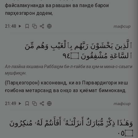
файсалакунанда ва равшан ва панде барои
парҳезгарон додем,
21
:
48
тафсир
ٱلَّذِينَ
يَخْشَوْنَ
رَبَّهُم
بِٱلْغَيْبِ
وَهُم
مِّنَ
٤٩
۝
مُشْفِقُونَ
ٱلسَّاعَةِ
Ал-лазӣна яхшавна Раббаҳум би-л-ғайби ва ҳум-м мина-с-саъати
мушфиқун.
(Парҳезгорон) касонеанд, ки аз Парвардигори хеш
ғоибона метарсанд ва онҳо аз қиёмат бимноканд.
21
:
49
тафсир
وَهَـٰذَا
ذِكْرٌۭ
مُّبَارَكٌ
أَنزَلْنَـٰهُ ۚ
أَفَأَنتُمْ
لَهُۥ
مُنكِرُونَ
٥٠
۝