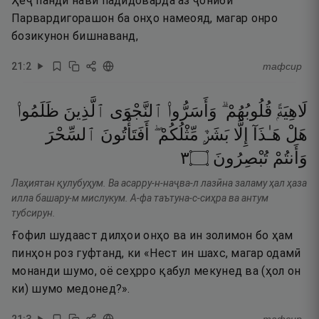
Ҳеҷ панди нави падидоварда аз ҷониби
Парвардигорашон ба онҳо намеояд, магар онро
бозикунон бишнаванд,
21
:
2
тафсир
لَاهِيَةًۭ
قُلُوبُهُمْ ۗ
وَأَسَرُّوا۟
ٱلنَّجْوَى
ٱلَّذِينَ
ظَلَمُوا۟
هَلْ
هَـٰذَآ
إِلَّا
بَشَرٌۭ
مِّثْلُكُمْ ۖ
أَفَتَأْتُونَ
ٱلسِّحْرَ
٣
۝
تُبْصِرُونَ
وَأَنتُمْ
Лаҳиятан қулубуҳум. Ва асарру-н-наҷва-л лазӣна заламу ҳал ҳаза
илла башару-м мислукум. А-фа таътуна-с-сиҳра ва антум
тубсирун.
Ғофил шудааст дилҳои онҳо ва ин золимон бо ҳам
пинҳон роз гуфтанд, ки «Нест ин шахс, магар одамӣ
монанди шумо, оё сеҳрро қабул мекунед ва (ҳол он
ки) шумо медонед?».
21
:
3