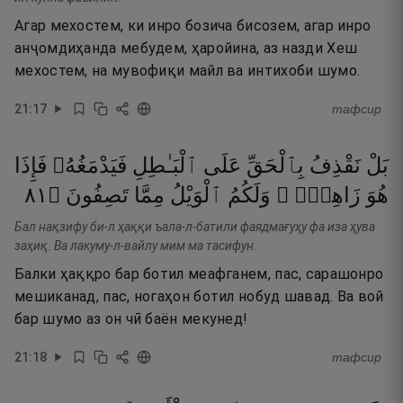
Агар мехостем, ки инро бозича бисозем, агар инро
анҷомдиҳанда мебудем, ҳаройина, аз назди Хеш
мехостем, на мувофиқи майл ва интихоби шумо.
21
:
17
тафсир
بَلْ
نَقْذِفُ
بِٱلْحَقِّ
عَلَى
ٱلْبَـٰطِلِ
فَيَدْمَغُهُۥ
فَإِذَا
١٨
۝
تَصِفُونَ
مِمَّا
ٱلْوَيْلُ
وَلَكُمُ
زَاهِقٌۭ ۚ
هُوَ
Бал нақзифу би-л ҳаққи ъала-л-батили фаядмағуҳу фа иза ҳува
заҳиқ. Ва лакуму-л-вайлу мим ма тасифун.
Балки ҳаққро бар ботил меафганем, пас, сарашонро
мешиканад, пас, ногаҳон ботил нобуд шавад. Ва вой
бар шумо аз он чӣ баён мекунед!
21
:
18
тафсир