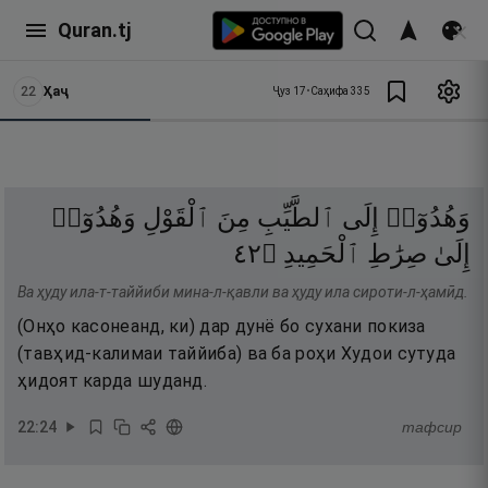
Quran.tj
22
Ҳаҷ
Ҷуз
17
•
Саҳифа
335
وَهُدُوٓا۟
إِلَى
ٱلطَّيِّبِ
مِنَ
ٱلْقَوْلِ
وَهُدُوٓا۟
٢٤
۝
ٱلْحَمِيدِ
صِرَٰطِ
إِلَىٰ
Ва ҳуду ила-т-таййиби мина-л-қавли ва ҳуду ила сироти-л-ҳамӣд.
(Онҳо касонеанд, ки) дар дунё бо сухани покиза
(тавҳид-калимаи таййиба) ва ба роҳи Худои сутуда
ҳидоят карда шуданд.
22
:
24
тафсир