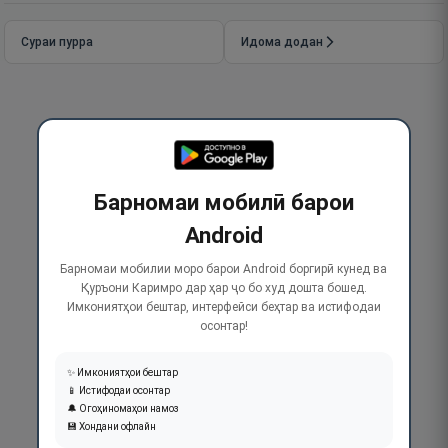
Сураи пурра
Идома додан
Барномаи мобилӣ барои
Android
Барномаи мобилии моро барои Android боргирӣ кунед ва
Қуръони Каримро дар ҳар ҷо бо худ дошта бошед.
Имкониятҳои бештар, интерфейси беҳтар ва истифодаи
осонтар!
✨ Имкониятҳои бештар
📱 Истифодаи осонтар
🔔 Огоҳиномаҳои намоз
💾 Хондани офлайн