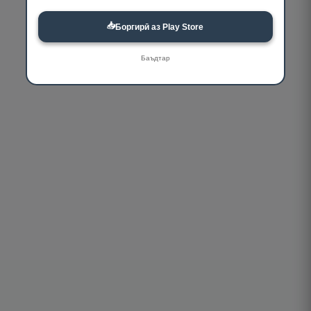
📥
Боргирӣ аз Play Store
Баъдтар