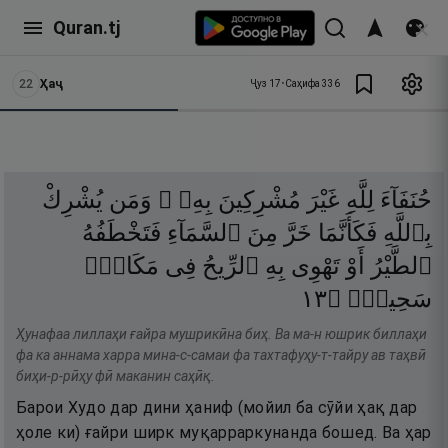
Quran.tj
22
Ҳаҷ
Ҷуз
17
•
Саҳифа
336
حُنَفَآءَ
لِلَّهِ
غَيْرَ
مُشْرِكِينَ
بِهِۦ ۚ
وَمَن
يُشْرِكْ
بِٱللَّهِ
فَكَأَنَّمَا
خَرَّ
مِنَ
ٱلسَّمَآءِ
فَتَخْطَفُهُ
ٱلطَّيْرُ
أَوْ
تَهْوِى
بِهِ
ٱلرِّيحُ
فِى
مَكَانٍۢ
٣١
۝
سَحِيقٍۢ
Ҳунафаа лиллаҳи ғайра мушрикӣна биҳ. Ва ма-н юшрик биллаҳи
фа ка аннама харра мина-с-самаи фа тахтафуҳу-т-тайру ав таҳвӣ
биҳи-р-рӣҳу фӣ маканин саҳӣқ.
Барои Худо дар дини ҳаниф (мойил ба сӯйи ҳақ дар
ҳоле ки) ғайри ширк муқарраркунанда бошед. Ва ҳар