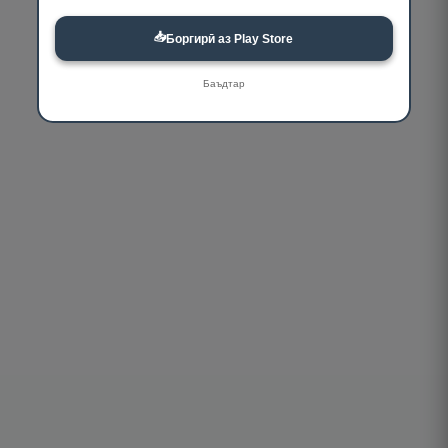
📥
Боргирӣ аз Play Store
Баъдтар