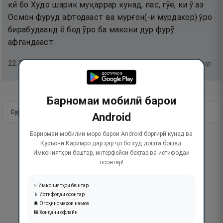
кӣ бо Худо шарик муқаррар кунад, пас, гӯё, ки ӯ аз
Осмон фуруд афтодааст ва мурғон(-и мурдахор) ӯро
бирабудаанд ё бод ӯро ба макони дур фурӯ
афгандааст.
22
:
31
тафсир
Барномаи мобилӣ барои
Сураи пурра
Идома додан
Android
Барномаи мобилии моро барои Android боргирӣ кунед ва
Қуръони Каримро дар ҳар ҷо бо худ дошта бошед.
Имкониятҳои бештар, интерфейси беҳтар ва истифодаи
осонтар!
✨ Имкониятҳои бештар
📱 Истифодаи осонтар
🔔 Огоҳиномаҳои намоз
💾 Хондани офлайн