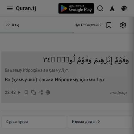
Quran.tj
22
Ҳаҷ
Ҷуз
17
•
Саҳифа
337
٤٣
۝
لُوطٍۢ
وَقَوْمُ
إِبْرَٰهِيمَ
وَقَوْمُ
Ва қавму Иброҳӣма ва қавму Лут.
Ва (ҳамчунин) қавми Иброҳиму қавми Лут.
22
:
43
тафсир
Сураи пурра
Идома додан