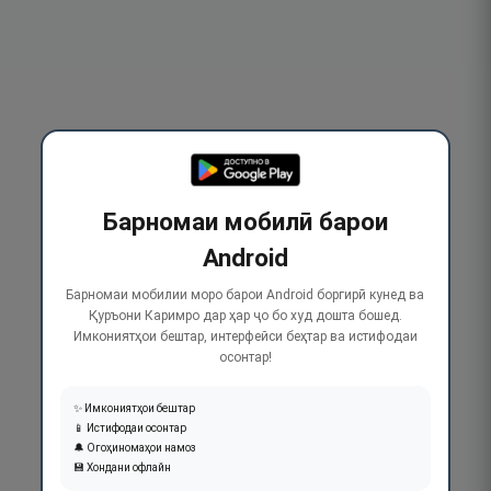
Барномаи мобилӣ барои
Android
Барномаи мобилии моро барои Android боргирӣ кунед ва
Қуръони Каримро дар ҳар ҷо бо худ дошта бошед.
Имкониятҳои бештар, интерфейси беҳтар ва истифодаи
осонтар!
✨ Имкониятҳои бештар
📱 Истифодаи осонтар
🔔 Огоҳиномаҳои намоз
💾 Хондани офлайн