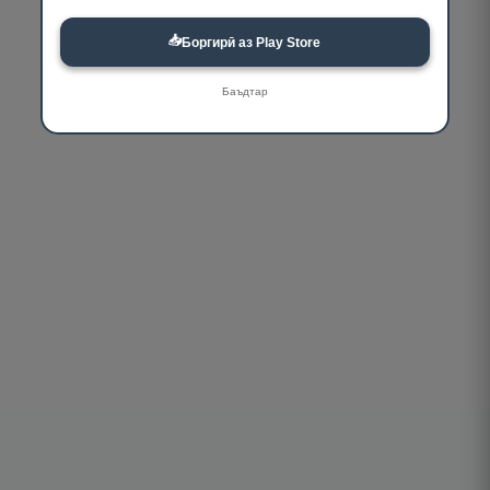
📥
Боргирӣ аз Play Store
Баъдтар