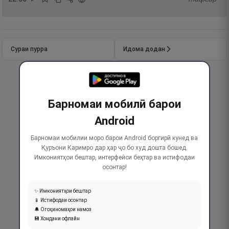
Сураи пурра
Идома додан
Барномаи мобилӣ барои
Android
Барномаи мобилии моро барои Android боргирӣ кунед ва
Қуръони Каримро дар ҳар ҷо бо худ дошта бошед.
Имкониятҳои бештар, интерфейси беҳтар ва истифодаи
осонтар!
✨ Имкониятҳои бештар
📱 Истифодаи осонтар
🔔 Огоҳиномаҳои намоз
💾 Хондани офлайн