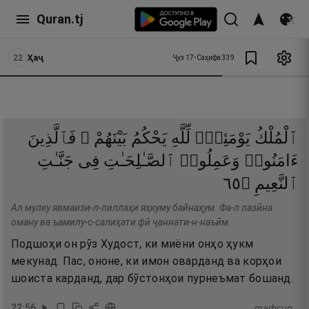
Quran.tj
22
Ҳаҷ
Ҷуз
17
•
Саҳифа
339
ٱلْمُلْكُ
يَوْمَئِذٍۢ
لِّلَّهِ
يَحْكُمُ
بَيْنَهُمْ ۚ
فَٱلَّذِينَ
ءَامَنُوا۟
وَعَمِلُوا۟
ٱلصَّـٰلِحَـٰتِ
فِى
جَنَّـٰتِ
٥٦
۝
ٱلنَّعِيمِ
Ал мулку явмаизи-л-лиллаҳи яҳкуму байнаҳум. Фа-л лазӣна
оману ва ъамилу-с-салиҳати фӣ ҷаннати-н-наъӣм.
Подшоҳи он рӯз Худост, ки миёни онҳо ҳукм
мекунад. Пас, ононе, ки имон оварданд ва корҳои
шоиста карданд, дар бӯстонҳои пурнеъмат бошанд.
22
:
56
тафсир