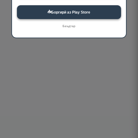
📥
Боргирӣ аз Play Store
Баъдтар