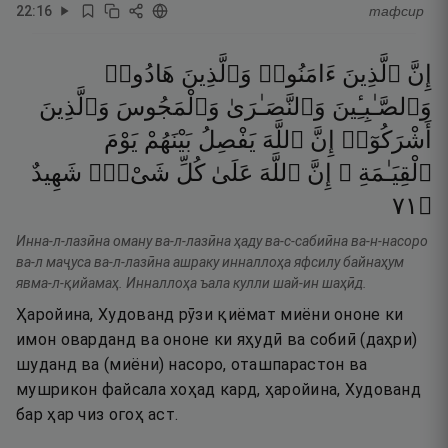
22
:
16
тафсир
إِنَّ
ٱلَّذِينَ
ءَامَنُوا۟
وَٱلَّذِينَ
هَادُوا۟
وَٱلصَّـٰبِـِٔينَ
وَٱلنَّصَـٰرَىٰ
وَٱلْمَجُوسَ
وَٱلَّذِينَ
أَشْرَكُوٓا۟
إِنَّ
ٱللَّهَ
يَفْصِلُ
بَيْنَهُمْ
يَوْمَ
ٱلْقِيَـٰمَةِ ۚ
إِنَّ
ٱللَّهَ
عَلَىٰ
كُلِّ
شَىْءٍۢ
شَهِيدٌ
١٧
۝
Инна-л-лазӣна оману ва-л-лазӣна ҳаду ва-с-сабиӣна ва-н-насоро
ва-л маҷуса ва-л-лазӣна ашраку инналлоҳа яфсилу байнаҳум
явма-л-қийамаҳ. Инналлоҳа ъала кулли шай-ин шаҳӣд.
Ҳаройина, Худованд рӯзи қиёмат миёни ононе ки
имон оварданд ва ононе ки яҳудӣ ва собиӣ (даҳри)
шуданд ва (миёни) насоро, оташпарастон ва
мушрикон файсала хоҳад кард, ҳаройина, Худованд
бар ҳар чиз огоҳ аст.