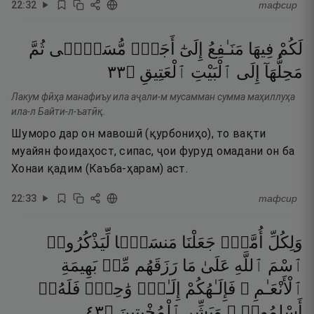
22
:
32
тафсир
لَكُمْ
فِيهَا
مَنَـٰفِعُ
إِلَىٰٓ
أَجَلٍۢ
مُّسَمًّۭى
ثُمَّ
٣٣
۝
ٱلْعَتِيقِ
ٱلْبَيْتِ
إِلَى
مَحِلُّهَآ
Лакум фӣҳа манафиъу ила аҷали-м мусамман сумма маҳиллуҳа
ила-л Байти-л-ъатӣқ.
Шуморо дар он мавошӣ (қурбониҳо), то вақти
муайян фоидаҳост, сипас, ҷои фуруд омадани он ба
Хонаи қадим (Каъба-ҳарам) аст.
22
:
33
тафсир
وَلِكُلِّ
أُمَّةٍۢ
جَعَلْنَا
مَنسَكًۭا
لِّيَذْكُرُوا۟
ٱسْمَ
ٱللَّهِ
عَلَىٰ
مَا
رَزَقَهُم
مِّنۢ
بَهِيمَةِ
ٱلْأَنْعَـٰمِ ۗ
فَإِلَـٰهُكُمْ
إِلَـٰهٌۭ
وَٰحِدٌۭ
فَلَهُۥٓ
٣٤
۝
ٱلْمُخْبِتِينَ
وَبَشِّرِ
أَسْلِمُوا۟ ۗ