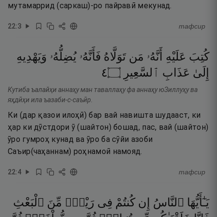
мутамаррид (саркаш)-ро пайравӣ мекунад.
22
:
3
тафсир
كُتِبَ
عَلَيْهِ
أَنَّهُۥ
مَن
تَوَلَّاهُ
فَأَنَّهُۥ
يُضِلُّهُۥ
وَيَهْدِيهِ
٤
۝
ٱلسَّعِيرِ
عَذَابِ
إِلَىٰ
Кутиба ъалайҳи аннаҳу ман таваллаҳу фа аннаҳу юЗиллуҳу ва
яҳдӣҳи ила ъазаби-с-саъӣр.
Ки (дар қазои илоҳӣ) бар вай навишта шудааст, ки
ҳар ки дӯстдори ӯ (шайтон) бошад, пас, вай (шайтон)
ӯро гумроҳ кунад ва ӯро ба сӯйи азоби
Саъир(чаҳаннам) роҳнамоӣ намояд.
22
:
4
тафсир
يَـٰٓأَيُّهَا
ٱلنَّاسُ
إِن
كُنتُمْ
فِى
رَيْبٍۢ
مِّنَ
ٱلْبَعْثِ