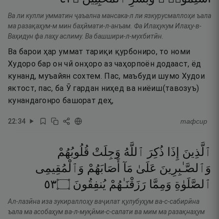
Ва ли кулли умматин ҷаъална мансака-л ли язкурусмаллоҳи ъала
ма разақаҳум-м мин баҳӣмати-л-анъам. Фа Илаҳукум Илаҳу-в-
Ваҳидун фа лаҳу аслиму. Ва башшири-л-мухбитӣн.
Ва барои ҳар уммат тариқи қурбониро, то номи
Худоро бар он чӣ онҳоро аз чаҳорпоён додааст, ёд
кунанд, муъайян сохтем. Пас, маъбуди шумо Худои
яктост, пас, ба Ӯ гардан ниҳед ва ниёиш(тавозуъ)
кунандагонро башорат деҳ,
22
:
34
тафсир
ٱلَّذِينَ
إِذَا
ذُكِرَ
ٱللَّهُ
وَجِلَتْ
قُلُوبُهُمْ
وَٱلصَّـٰبِرِينَ
عَلَىٰ
مَآ
أَصَابَهُمْ
وَٱلْمُقِيمِى
٣٥
۝
يُنفِقُونَ
رَزَقْنَـٰهُمْ
وَمِمَّا
ٱلصَّلَوٰةِ
Ал-лазӣна иза зукираллоҳу ваҷилат қулубуҳум ва-с-сабирӣна
ъала ма асобаҳум ва-л-муқӣми-с-салати ва мим ма разақнаҳум