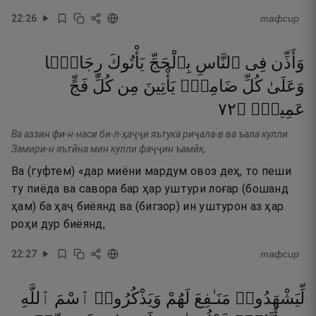
22
:
26
тафсир
وَأَذِّن
فِى
ٱلنَّاسِ
بِٱلْحَجِّ
يَأْتُوكَ
رِجَالًۭا
وَعَلَىٰ
كُلِّ
ضَامِرٍۢ
يَأْتِينَ
مِن
كُلِّ
فَجٍّ
٢٧
۝
عَمِيقٍۢ
Ва аззин фи-н-наси би-л-ҳаҷҷи яътука риҷала-в ва ъала кулли
Замири-н яътӣна мин кулли фаҷҷин ъамӣқ.
Ва (гуфтем) «дар миёни мардум овоз деҳ, то пеши
ту пиёда ва савора бар ҳар уштури лоғар (бошанд
ҳам) ба ҳаҷ биёянд ва (бигзор) ин уштурон аз ҳар
роҳи дур биёянд,
22
:
27
тафсир
لِّيَشْهَدُوا۟
مَنَـٰفِعَ
لَهُمْ
وَيَذْكُرُوا۟
ٱسْمَ
ٱللَّهِ