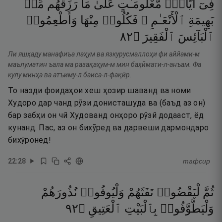
فِىٓ
أَيَّامٍۢ
مَّعْلُومَـٰتٍ
عَلَىٰ
مَا
رَزَقَهُم
مِّنۢ
بَهِيمَةِ
ٱلْأَنْعَـٰمِ ۖ
فَكُلُوا۟
مِنْهَا
وَأَطْعِمُوا۟
٢٨
۝
ٱلْفَقِيرَ
ٱلْبَآئِسَ
Ли яшҳаду манафиъа лаҳум ва язкурусмаллоҳи фи аййами-м
маълуматин ъала ма разақаҳум-м мин баҳӣмати-л-анъам. Фа
кулу минҳа ва атъиму-л баиса-л-фақӣр.
То назди фоидаҳои хеш ҳозир шаванд ва номи
Худоро дар чанд рӯзи донисташуда ва (баъд аз он)
бар забҳи он чӣ Худованд онҳоро рӯзӣ додааст, ёд
кунанд. Пас, аз он бихӯред ва дарвеши дармондаро
бихӯронед!
22
:
28
тафсир
ثُمَّ
لْيَقْضُوا۟
تَفَثَهُمْ
وَلْيُوفُوا۟
نُذُورَهُمْ
٢٩
۝
ٱلْعَتِيقِ
بِٱلْبَيْتِ
وَلْيَطَّوَّفُوا۟