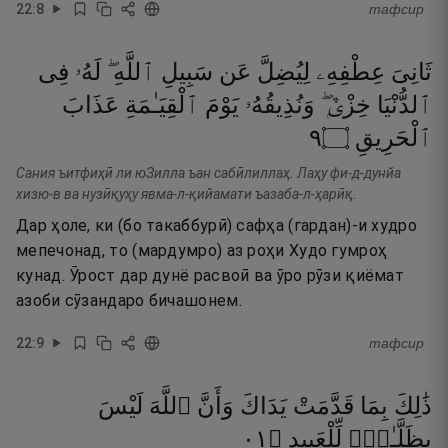
22
:
8
тафсир
ثَانِىَ
عِطْفِهِۦ
لِيُضِلَّ
عَن
سَبِيلِ
ٱللَّهِ ۖ
لَهُۥ
فِى
ٱلدُّنْيَا
خِزْىٌۭ ۖ
وَنُذِيقُهُۥ
يَوْمَ
ٱلْقِيَـٰمَةِ
عَذَابَ
٩
۝
ٱلْحَرِيقِ
Сания ъитфиҳӣ ли юЗилла ъан сабӣлиллаҳ. Лаҳу фи-д-дунйа
хизю-в ва нузӣқуҳу явма-л-қийамати ъазаба-л-ҳарӣқ.
Дар ҳоле, ки (бо такаббурӣ) сафҳа (гардан)-и худро
мепечонад, то (мардумро) аз роҳи Худо гумроҳ
кунад. Ӯрост дар дунё расвоӣ ва ӯро рӯзи қиёмат
азоби сӯзандаро бичашонем.
22
:
9
тафсир
ذَٰلِكَ
بِمَا
قَدَّمَتْ
يَدَاكَ
وَأَنَّ
ٱللَّهَ
لَيْسَ
١٠
۝
لِّلْعَبِيدِ
بِظَلَّـٰمٍۢ