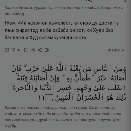
Залика би ма қаддамат ядака ва анналлоҳа лайса би заллами-л
лил ъабӣд.
Гӯем: «Ин ҷазои он аъмолест, ки онро ду дасти ту
пеш фиристод ва ба сабаби он аст, ки Худо бар
бандагони Худ ситамкунанда нест».
22
:
10
тафсир
وَمِنَ
ٱلنَّاسِ
مَن
يَعْبُدُ
ٱللَّهَ
عَلَىٰ
حَرْفٍۢ ۖ
فَإِنْ
أَصَابَهُۥ
خَيْرٌ
ٱطْمَأَنَّ
بِهِۦ ۖ
وَإِنْ
أَصَابَتْهُ
فِتْنَةٌ
ٱنقَلَبَ
عَلَىٰ
وَجْهِهِۦ
خَسِرَ
ٱلدُّنْيَا
وَٱلْـَٔاخِرَةَ ۚ
١١
۝
ٱلْمُبِينُ
ٱلْخُسْرَانُ
هُوَ
ذَٰلِكَ
Ва мина-н-нвси ма-н яъбудуллоҳа ъала ҳарф. Фа ин асобаҳу
хайрун-итмаанна биҳ. Ва ин асобатҳу фитнатун инқалаба ъала
ваҷҳиҳӣ хасира-д-дунйа ва-л-ахираҳ. залика ҳува-л-хусрону-л-
мубӣн.