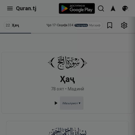
Quran.tj
22
Ҳаҷ
Тарҷума
Мусҳаф
Ҷуз
17
•
Саҳифа
334
Ҳаҷ
78
оят •
Мадинӣ
Маълумот
▼
ℹ️