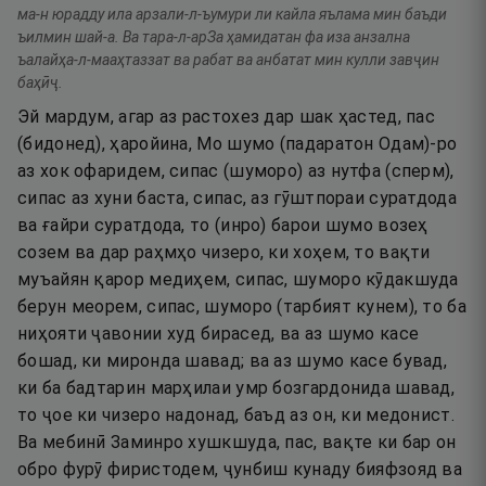
ма-н юрадду ила арзали-л-ъумури ли кайла яълама мин баъди
ъилмин шай-а. Ва тара-л-арЗа ҳамидатан фа иза анзална
ъалайҳа-л-мааҳтаззат ва рабат ва анбатат мин кулли завҷин
баҳӣҷ.
Эй мардум, агар аз растохез дар шак ҳастед, пас
(бидонед), ҳаройина, Мо шумо (падаратон Одам)-ро
аз хок офаридем, сипас (шуморо) аз нутфа (сперм),
сипас аз хуни баста, сипас, аз гӯштпораи суратдода
ва ғайри суратдода, то (инро) барои шумо возеҳ
созем ва дар раҳмҳо чизеро, ки хоҳем, то вақти
муъайян қарор медиҳем, сипас, шуморо кӯдакшуда
берун меорем, сипас, шуморо (тарбият кунем), то ба
ниҳояти ҷавонии худ бирасед, ва аз шумо касе
бошад, ки миронда шавад; ва аз шумо касе бувад,
ки ба бадтарин марҳилаи умр бозгардонида шавад,
то ҷое ки чизеро надонад, баъд аз он, ки медонист.
Ва мебинӣ Заминро хушкшуда, пас, вақте ки бар он
обро фурӯ фиристодем, ҷунбиш кунаду бияфзояд ва