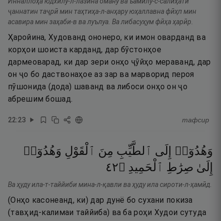
Инналлоҳа юдхилу-л-лазӣна оману ва ъамилу-с-салиҳати
ҷаннатин таҷрӣ мин таҳтиҳа-л-анҳару юҳаллавна фӣҳп мин
асавира мин заҳаби-в ва луълуа. Ва либасуҳум фӣҳа ҳарӣр.
Ҳаройина, Худованд ононеро, ки имон оварданд ва
корҳои шоиста карданд, дар бӯстонҳое
дармеоварад, ки дар зери онҳо ҷӯйҳо мераванд, дар
он ҷо бо даствонаҳое аз зар ва марворид пероя
пӯшонида (дода) шаванд ва либоси онҳо он ҷо
абрешим бошад.
22
:
23
тафсир
وَهُدُوٓا۟
إِلَى
ٱلطَّيِّبِ
مِنَ
ٱلْقَوْلِ
وَهُدُوٓا۟
٢٤
۝
ٱلْحَمِيدِ
صِرَٰطِ
إِلَىٰ
Ва ҳуду ила-т-таййиби мина-л-қавли ва ҳуду ила сироти-л-ҳамӣд.
(Онҳо касонеанд, ки) дар дунё бо сухани покиза
(тавҳид-калимаи таййиба) ва ба роҳи Худои сутуда