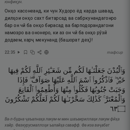
юнфиқун.
Онҳо касонеанд, ки чун Худоро ёд карда шавад,
дилҳои онҳо сахт битарсад ва сабркунандагонро
бар он чӣ ба онҳо бирасад ва барподорандагони
намозро ва ононеро, ки аз он чӣ ба онҳо рӯзӣ
додаем, харҷ мекунанд (башорат деҳ)!
22
:
35
тафсир
وَٱلْبُدْنَ
جَعَلْنَـٰهَا
لَكُم
مِّن
شَعَـٰٓئِرِ
ٱللَّهِ
لَكُمْ
فِيهَا
خَيْرٌۭ ۖ
فَٱذْكُرُوا۟
ٱسْمَ
ٱللَّهِ
عَلَيْهَا
صَوَآفَّ ۖ
فَإِذَا
وَجَبَتْ
جُنُوبُهَا
فَكُلُوا۟
مِنْهَا
وَأَطْعِمُوا۟
ٱلْقَانِعَ
وَٱلْمُعْتَرَّ ۚ
كَذَٰلِكَ
سَخَّرْنَـٰهَا
لَكُمْ
لَعَلَّكُمْ
تَشْكُرُونَ
٣٦
۝
Ва-л-будна ҷаъалнаҳа лакум-м мин шаъаириллаҳи лакум фӣҳа
хайр. Фазкурусмаллоҳи ъалайҳа савафф. Фа иза ваҷабат