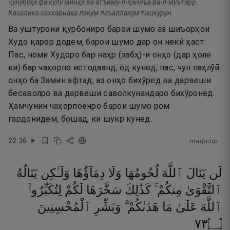
ҷунубуҳа фа кулу минҳа ва атъиму-л-қаниъа ва-л-муътарр.
Казалика саххарнаҳа лакум лаъаллакум ташкурун.
Ва уштурони қурбониро барои шумо аз шиъорҳои
Худо қарор додем, барои шумо дар он некӣ ҳаст.
Пас, номи Худоро бар наҳр (забҳ)-и онҳо (дар ҳоле
ки) бар чаҳорпо истодаанд, ёд кунед, пас, чун паҳлӯӣ
онҳо ба Замин афтад, аз онҳо бихӯред ва дарвеши
бесаволро ва дарвеши саволкунандаро бихӯронед.
Ҳамчунин чаҳорпоёнро барои шумо ром
гардонидем, бошад, ки шукр кунед.
22
:
36
тафсир
لَن
يَنَالَ
ٱللَّهَ
لُحُومُهَا
وَلَا
دِمَآؤُهَا
وَلَـٰكِن
يَنَالُهُ
ٱلتَّقْوَىٰ
مِنكُمْ ۚ
كَذَٰلِكَ
سَخَّرَهَا
لَكُمْ
لِتُكَبِّرُوا۟
ٱللَّهَ
عَلَىٰ
مَا
هَدَىٰكُمْ ۗ
وَبَشِّرِ
ٱلْمُحْسِنِينَ
٣٧
۝