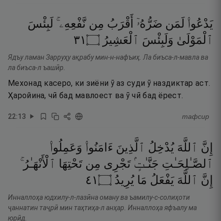
يَدْعُوا۟
لَمَن
ضَرُّهُۥٓ
أَقْرَبُ
مِن
نَّفْعِهِۦ ۚ
لَبِئْسَ
١٣
۝
ٱلْعَشِيرُ
وَلَبِئْسَ
ٱلْمَوْلَىٰ
Ядъу ламан Зарруҳу ақрабу мин-н-нафъиҳ. Ла биъса-л-мавла ва
ла биъса-л ъашӣр.
Мехонад касеро, ки зиёни ӯ аз суди ӯ наздиктар аст.
Ҳаройина, чӣ бад мавлоест ва ӯ чӣ бад ёрест.
22
:
13
тафсир
إِنَّ
ٱللَّهَ
يُدْخِلُ
ٱلَّذِينَ
ءَامَنُوا۟
وَعَمِلُوا۟
ٱلصَّـٰلِحَـٰتِ
جَنَّـٰتٍۢ
تَجْرِى
مِن
تَحْتِهَا
ٱلْأَنْهَـٰرُ ۚ
١٤
۝
يُرِيدُ
مَا
يَفْعَلُ
ٱللَّهَ
إِنَّ
Инналлоҳа юдхилу-л-лазӣна оману ва ъамилу-с-солиҳоти
ҷаннатин таҷрӣ мин таҳтиҳа-л анҳар. Инналлоҳа яфъалу ма
юрӣд.