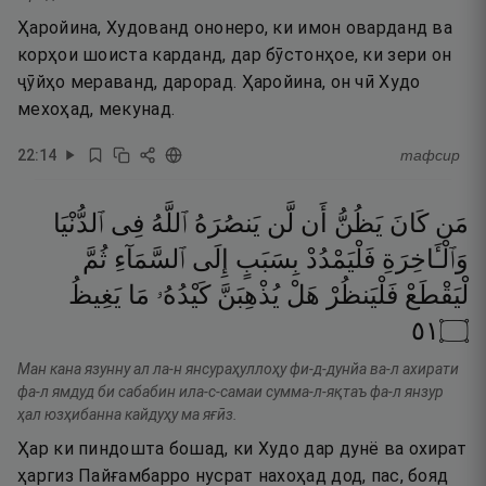
Ҳаройина, Худованд ононеро, ки имон оварданд ва
корҳои шоиста карданд, дар бӯстонҳое, ки зери он
ҷӯйҳо мераванд, дарорад. Ҳаройина, он чӣ Худо
мехоҳад, мекунад.
22
:
14
тафсир
مَن
كَانَ
يَظُنُّ
أَن
لَّن
يَنصُرَهُ
ٱللَّهُ
فِى
ٱلدُّنْيَا
وَٱلْـَٔاخِرَةِ
فَلْيَمْدُدْ
بِسَبَبٍ
إِلَى
ٱلسَّمَآءِ
ثُمَّ
لْيَقْطَعْ
فَلْيَنظُرْ
هَلْ
يُذْهِبَنَّ
كَيْدُهُۥ
مَا
يَغِيظُ
١٥
۝
Ман кана язунну ал ла-н янсураҳуллоҳу фи-д-дунйа ва-л ахирати
фа-л ямдуд би сабабин ила-с-самаи сумма-л-яқтаъ фа-л янзур
ҳал юзҳибанна кайдуҳу ма яғӣз.
Ҳар ки пиндошта бошад, ки Худо дар дунё ва охират
ҳаргиз Пайғамбарро нусрат нахоҳад дод, пас, бояд