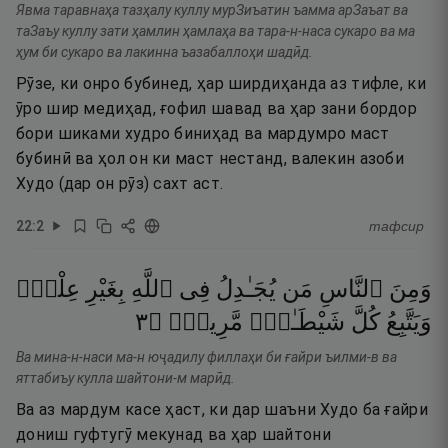
Явма таравнаҳа тазҳалу куллу мурЗиъатин ъамма арЗаъат ва
таЗаъу куллу зати ҳамлин ҳамлаҳа ва тара-н-наса сукаро ва ма
ҳум би сукаро ва лакинна ъазабаллоҳи шадӣд.
Рӯзе, ки онро бубинед, ҳар ширдиҳанда аз тифле, ки
ӯро шир медиҳад, ғофил шавад ва ҳар зани бордор
бори шиками худро биниҳад ва мардумро маст
бубинӣ ва ҳол он ки маст нестанд, валекин азоби
Худо (дар он рӯз) сахт аст.
22
:
2
тафсир
وَمِنَ
ٱلنَّاسِ
مَن
يُجَـٰدِلُ
فِى
ٱللَّهِ
بِغَيْرِ
عِلْمٍۢ
٣
۝
مَّرِيدٍۢ
شَيْطَـٰنٍۢ
كُلَّ
وَيَتَّبِعُ
Ва мина-н-наси ма-н юҷадилу филлаҳи би ғайри ъилми-в ва
яттабиъу кулла шайтони-м марӣд.
Ва аз мардум касе ҳаст, ки дар шаъни Худо ба ғайри
дониш гуфтугӯ мекунад ва ҳар шайтони