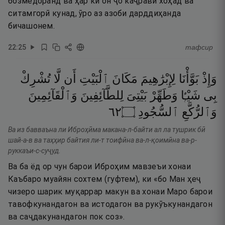
бозмедоранд ва ҳар кӣ он ҷо каҷравӣ хоҳад ва
ситамгорӣ кунад, ӯро аз азоби дарддиҳанда
бичашонем.
22
:
25
тафсир
وَإِذْ
بَوَّأْنَا
لِإِبْرَٰهِيمَ
مَكَانَ
ٱلْبَيْتِ
أَن
لَّا
تُشْرِكْ
بِى
شَيْـًۭٔا
وَطَهِّرْ
بَيْتِىَ
لِلطَّآئِفِينَ
وَٱلْقَآئِمِينَ
٢٦
۝
ٱلسُّجُودِ
وَٱلرُّكَّعِ
Ва из бавваъна ли Иброҳӣма макана-л-байти ал ла тушрик бӣ
шай-а-в ва таҳҳир байтия ли-т тоифӣна ва-л-қоимӣна ва-р-
руккаъи-с-суҷуд.
Ва ба ёд ор чун барои Иброҳим мавзеъи хонаи
Каъбаро муайян сохтем (гуфтем), ки «бо Ман ҳеҷ
чизеро шарик муқаррар макун ва хонаи Маро барои
тавофкунандагон ва истодагон ва рукӯъкунандагон
ва саҷдакунандагон пок соз».