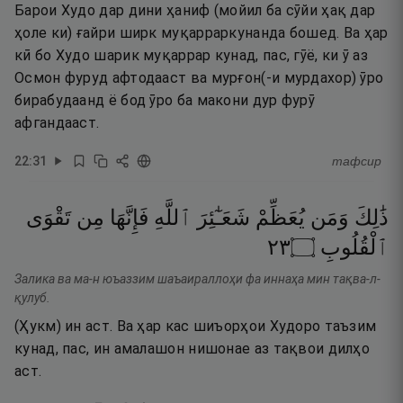
Барои Худо дар дини ҳаниф (мойил ба сӯйи ҳақ дар
ҳоле ки) ғайри ширк муқарраркунанда бошед. Ва ҳар
кӣ бо Худо шарик муқаррар кунад, пас, гӯё, ки ӯ аз
Осмон фуруд афтодааст ва мурғон(-и мурдахор) ӯро
бирабудаанд ё бод ӯро ба макони дур фурӯ
афгандааст.
22
:
31
тафсир
ذَٰلِكَ
وَمَن
يُعَظِّمْ
شَعَـٰٓئِرَ
ٱللَّهِ
فَإِنَّهَا
مِن
تَقْوَى
٣٢
۝
ٱلْقُلُوبِ
Залика ва ма-н юъаззим шаъаираллоҳи фа иннаҳа мин тақва-л-
қулуб.
(Ҳукм) ин аст. Ва ҳар кас шиъорҳои Худоро таъзим
кунад, пас, ин амалашон нишонае аз тақвои дилҳо
аст.