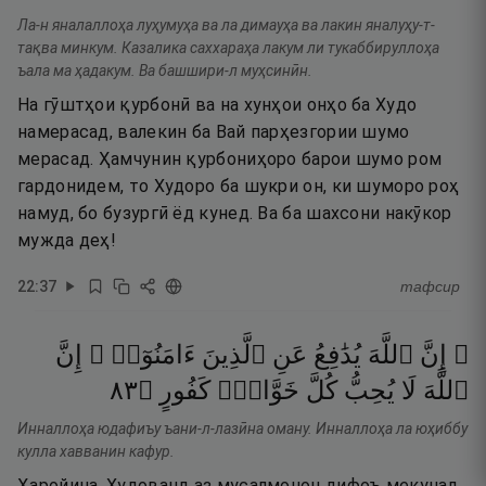
Ла-н яналаллоҳа луҳумуҳа ва ла димауҳа ва лакин яналуҳу-т-
тақва минкум. Казалика саххараҳа лакум ли тукаббируллоҳа
ъала ма ҳадакум. Ва башшири-л муҳсинӣн.
На гӯштҳои қурбонӣ ва на хунҳои онҳо ба Худо
намерасад, валекин ба Вай парҳезгории шумо
мерасад. Ҳамчунин қурбониҳоро барои шумо ром
гардонидем, то Худоро ба шукри он, ки шуморо роҳ
намуд, бо бузургӣ ёд кунед. Ва ба шахсони накӯкор
мужда деҳ!
22
:
37
тафсир
۞ إِنَّ
ٱللَّهَ
يُدَٰفِعُ
عَنِ
ٱلَّذِينَ
ءَامَنُوٓا۟ ۗ
إِنَّ
٣٨
۝
كَفُورٍ
خَوَّانٍۢ
كُلَّ
يُحِبُّ
لَا
ٱللَّهَ
Инналлоҳа юдафиъу ъани-л-лазӣна оману. Инналлоҳа ла юҳиббу
кулла хавванин кафур.
Ҳаройина, Худованд аз мусалмонон дифоъ мекунад.