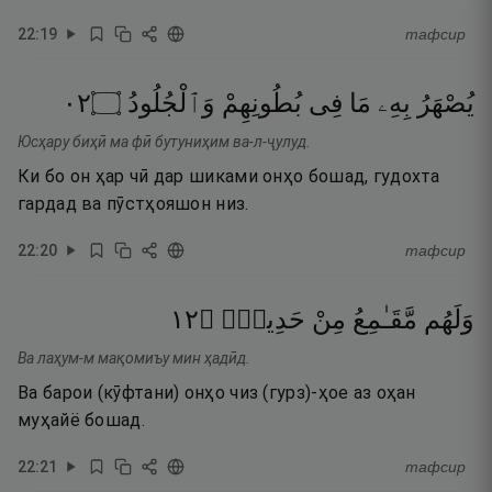
22
:
19
тафсир
٢٠
۝
وَٱلْجُلُودُ
بُطُونِهِمْ
فِى
مَا
بِهِۦ
يُصْهَرُ
Юсҳару биҳӣ ма фӣ бутуниҳим ва-л-ҷулуд.
Ки бо он ҳар чӣ дар шиками онҳо бошад, гудохта
гардад ва пӯстҳояшон низ.
22
:
20
тафсир
٢١
۝
حَدِيدٍۢ
مِنْ
مَّقَـٰمِعُ
وَلَهُم
Ва лаҳум-м мақомиъу мин ҳадӣд.
Ва барои (кӯфтани) онҳо чиз (гурз)-ҳое аз оҳан
муҳайё бошад.
22
:
21
тафсир