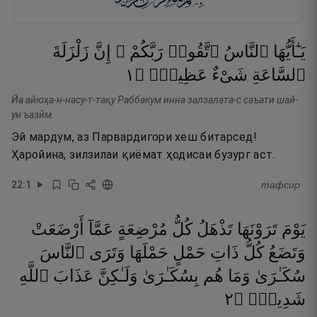
يَـٰٓأَيُّهَا
ٱلنَّاسُ
ٱتَّقُوا۟
رَبَّكُمْ ۚ
إِنَّ
زَلْزَلَةَ
١
۝
عَظِيمٌۭ
شَىْءٌ
ٱلسَّاعَةِ
Йа айюҳа-н-насу-т-тақу Раббакум инна залзалата-с саъати шай-
ун ъазӣм.
Эй мардум, аз Парвардигори хеш битарсед!
Ҳаройина, зилзилаи қиёмат ҳодисаи бузург аст.
22
:
1
тафсир
يَوْمَ
تَرَوْنَهَا
تَذْهَلُ
كُلُّ
مُرْضِعَةٍ
عَمَّآ
أَرْضَعَتْ
وَتَضَعُ
كُلُّ
ذَاتِ
حَمْلٍ
حَمْلَهَا
وَتَرَى
ٱلنَّاسَ
سُكَـٰرَىٰ
وَمَا
هُم
بِسُكَـٰرَىٰ
وَلَـٰكِنَّ
عَذَابَ
ٱللَّهِ
٢
۝
شَدِيدٌۭ