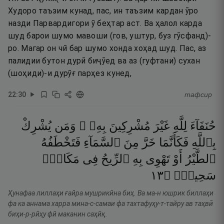
Худоро таъзим кунад, пас, ин таъзим кардан ӯро
назди Парвардигори ӯ беҳтар аст. Ва ҳалол карда
шуд барои шумо мавоши (гов, уштур, буз гӯсфанд)-
ро. Магар он чӣ бар шумо хонда хоҳад шуд. Пас, аз
палидии бутон дурӣ биҷӯед ва аз (гуфтани) сухан
(шоҳиди)-и дурӯғ парҳез кунед,
22
:
30
тафсир
حُنَفَآءَ
لِلَّهِ
غَيْرَ
مُشْرِكِينَ
بِهِۦ ۚ
وَمَن
يُشْرِكْ
بِٱللَّهِ
فَكَأَنَّمَا
خَرَّ
مِنَ
ٱلسَّمَآءِ
فَتَخْطَفُهُ
ٱلطَّيْرُ
أَوْ
تَهْوِى
بِهِ
ٱلرِّيحُ
فِى
مَكَانٍۢ
٣١
۝
سَحِيقٍۢ
Ҳунафаа лиллаҳи ғайра мушрикӣна биҳ. Ва ма-н юшрик биллаҳи
фа ка аннама харра мина-с-самаи фа тахтафуҳу-т-тайру ав таҳвӣ
биҳи-р-рӣҳу фӣ маканин саҳӣқ.