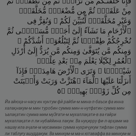
فَإِنَّا
خَلَقْنَـٰكُم
مِّن
تُرَابٍۢ
ثُمَّ
مِن
نُّطْفَةٍۢ
ثُمَّ
مِنْ
عَلَقَةٍۢ
ثُمَّ
مِن
مُّضْغَةٍۢ
مُّخَلَّقَةٍۢ
وَغَيْرِ
مُخَلَّقَةٍۢ
لِّنُبَيِّنَ
لَكُمْ ۚ
وَنُقِرُّ
فِى
ٱلْأَرْحَامِ
مَا
نَشَآءُ
إِلَىٰٓ
أَجَلٍۢ
مُّسَمًّۭى
ثُمَّ
نُخْرِجُكُمْ
طِفْلًۭا
ثُمَّ
لِتَبْلُغُوٓا۟
أَشُدَّكُمْ ۖ
وَمِنكُم
مَّن
يُتَوَفَّىٰ
وَمِنكُم
مَّن
يُرَدُّ
إِلَىٰٓ
أَرْذَلِ
ٱلْعُمُرِ
لِكَيْلَا
يَعْلَمَ
مِنۢ
بَعْدِ
عِلْمٍۢ
شَيْـًۭٔا ۚ
وَتَرَى
ٱلْأَرْضَ
هَامِدَةًۭ
فَإِذَآ
أَنزَلْنَا
عَلَيْهَا
ٱلْمَآءَ
ٱهْتَزَّتْ
وَرَبَتْ
وَأَنۢبَتَتْ
٥
۝
بَهِيجٍۢ
زَوْجٍۭ
كُلِّ
مِن
Йа айюҳа-н-насу ин кунтум фӣ райби-м мина-л-баъси фа инна
халақнакум-м мин туробин сумма мин-н-нутфатин сумма мин
ъалақатин сумма мим муЗғати-м мухаллақати-в ва ғайри
мухаллақати-л ли нубаййина лакум. Ва нуқирру фи-л-арҳами ма
нашау ила аҷали-м мусамман сумма нухриҷукум тифлан сумма
ли таблуғу ашуддакум. Ва минкум-м ма-н ютаваффа ва минкум-м