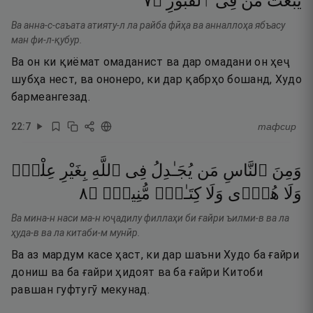
٧
۝
ٱلْقُبُورِ
فِى
مَن
يَبْعَثُ
Ва анна-с-саъата атияту-л ла райба фӣҳа ва анналлоҳа ябъасу
ман фи-л-қубур.
Ва он ки қиёмат омаданист ва дар омадани он ҳеҷ
шубҳа нест, ва ононеро, ки дар қабрҳо бошанд, Худо
бармеангезад.
22
:
7
тафсир
وَمِنَ
ٱلنَّاسِ
مَن
يُجَـٰدِلُ
فِى
ٱللَّهِ
بِغَيْرِ
عِلْمٍۢ
٨
۝
مُّنِيرٍۢ
كِتَـٰبٍۢ
وَلَا
هُدًۭى
وَلَا
Ва мина-н наси ма-н юҷадилу филлаҳи би ғайри ъилми-в ва ла
ҳуда-в ва ла китаби-м мунӣр.
Ва аз мардум касе ҳаст, ки дар шаъни Худо ба ғайри
дониш ва ба ғайри ҳидоят ва ба ғайри Китоби
равшан гуфтугӯ мекунад.