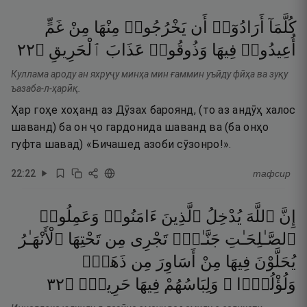
كُلَّمَآ
أَرَادُوٓا۟
أَن
يَخْرُجُوا۟
مِنْهَا
مِنْ
غَمٍّ
٢٢
۝
ٱلْحَرِيقِ
عَذَابَ
وَذُوقُوا۟
فِيهَا
أُعِيدُوا۟
Куллама ароду ан яхруҷу минҳа мин ғаммин уъӣду фӣҳа ва зуқу
ъазаба-л-ҳарӣқ.
Ҳар гоҳе хоҳанд аз Дӯзах бароянд, (то аз андӯҳ халос
шаванд) ба он ҷо гардонида шаванд ва (ба онҳо
гуфта шавад) «Бичашед азоби сӯзонро!».
22
:
22
тафсир
إِنَّ
ٱللَّهَ
يُدْخِلُ
ٱلَّذِينَ
ءَامَنُوا۟
وَعَمِلُوا۟
ٱلصَّـٰلِحَـٰتِ
جَنَّـٰتٍۢ
تَجْرِى
مِن
تَحْتِهَا
ٱلْأَنْهَـٰرُ
يُحَلَّوْنَ
فِيهَا
مِنْ
أَسَاوِرَ
مِن
ذَهَبٍۢ
٢٣
۝
حَرِيرٌۭ
فِيهَا
وَلِبَاسُهُمْ
وَلُؤْلُؤًۭا ۖ