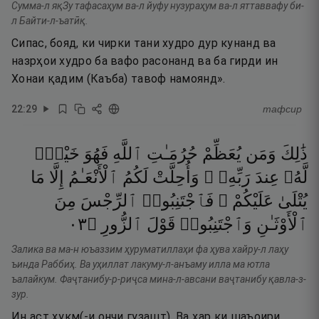
Сумма-л яқЗу тафасаҳум ва-л йуфу нузураҳум ва-л яттаввафу би-
л Байти-л-ъатӣқ.
Сипас, бояд, ки чирки тани худро дур кунанд ва
назрҳои худро ба вафо расонанд ва ба гирди ин
Хонаи қадим (Каъба) тавоф намоянд».
22
:
29
тафсир
ذَٰلِكَ
وَمَن
يُعَظِّمْ
حُرُمَـٰتِ
ٱللَّهِ
فَهُوَ
خَيْرٌۭ
لَّهُۥ
عِندَ
رَبِّهِۦ ۗ
وَأُحِلَّتْ
لَكُمُ
ٱلْأَنْعَـٰمُ
إِلَّا
مَا
يُتْلَىٰ
عَلَيْكُمْ ۖ
فَٱجْتَنِبُوا۟
ٱلرِّجْسَ
مِنَ
٣٠
۝
ٱلزُّورِ
قَوْلَ
وَٱجْتَنِبُوا۟
ٱلْأَوْثَـٰنِ
Залика ва ма-н юъаззим ҳуруматиллаҳи фа ҳува хайру-л лаҳу
ъинда Раббиҳ. Ва уҳиллат лакуму-л-анъаму илла ма ютла
ъалайкум. Фаҷтанибу-р-риҷса мина-л-авсани ваҷтанибу қавла-з-
зур.
Ин аст ҳукм(-и ончи гузашт). Ва ҳар ки шаъоири