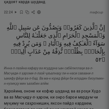
ҳидоят карда шуданд.
22
:
24
тафсир
إِنَّ
ٱلَّذِينَ
كَفَرُوا۟
وَيَصُدُّونَ
عَن
سَبِيلِ
ٱللَّهِ
وَٱلْمَسْجِدِ
ٱلْحَرَامِ
ٱلَّذِى
جَعَلْنَـٰهُ
لِلنَّاسِ
سَوَآءً
ٱلْعَـٰكِفُ
فِيهِ
وَٱلْبَادِ ۚ
وَمَن
يُرِدْ
فِيهِ
بِإِلْحَادٍۭ
بِظُلْمٍۢ
نُّذِقْهُ
مِنْ
عَذَابٍ
أَلِيمٍۢ
٢٥
۝
Инна-л-лазӣна кафару ва ясуддуна ъан сабӣлиллаҳи ва-л-
Масҷиди-л ҳароми-л-лазӣ ҷаъалнаҳу ли-н-наси саваани-л
ъакифу фӣҳи ва-л-бад. Ва ма-н юрид фӣҳи би илҳадин бизулмин-
н-нузиқҳу мин ъазабин алӣм.
Ҳаройина, ононе ки кофир шуданд ва аз роҳи Худо
ва аз Масҷиду-л-ҳаром, ки онро барои мардум чи
муқиму чи саҳронишин, яксон пайдо кардаем,