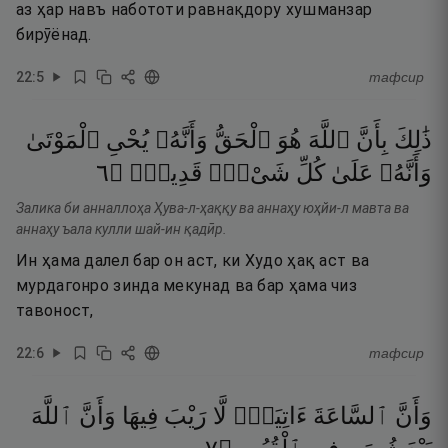
аз ҳар навъ набототи равнақдору хушманзар
бирӯёнад.
22
:
5
тафсир
ذَٰلِكَ
بِأَنَّ
ٱللَّهَ
هُوَ
ٱلْحَقُّ
وَأَنَّهُۥ
يُحْىِ
ٱلْمَوْتَىٰ
٦
۝
قَدِيرٌۭ
شَىْءٍۢ
كُلِّ
عَلَىٰ
وَأَنَّهُۥ
Залика би анналлоҳа Ҳува-л-ҳаққу ва аннаҳу юҳйи-л мавта ва
аннаҳу ъала кулли шай-ин қадӣр.
Ин ҳама далел бар он аст, ки Худо ҳақ аст ва
мурдагонро зинда мекунад ва бар ҳама чиз
тавоност,
22
:
6
тафсир
وَأَنَّ
ٱلسَّاعَةَ
ءَاتِيَةٌۭ
لَّا
رَيْبَ
فِيهَا
وَأَنَّ
ٱللَّهَ