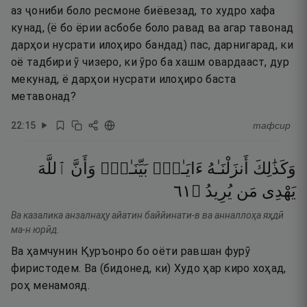
аз ҷониби боло ресмоне биёвезад, то худро хафа
кунад, (ё бо ёрии асбобе боло равад ва агар тавонад
дарҳои нусрати илоҳиро бандад) пас, дарнигарад, ки
оё тадбири ӯ чизеро, ки ӯро ба хашм овардааст, дур
мекунад, ё дарҳои нусрати илоҳиро баста
метавонад?
22
:
15
тафсир
وَكَذَٰلِكَ
أَنزَلْنَـٰهُ
ءَايَـٰتٍۭ
بَيِّنَـٰتٍۢ
وَأَنَّ
ٱللَّهَ
١٦
۝
يُرِيدُ
مَن
يَهْدِى
Ва казалика анзалнаҳу айатин баййинати-в ва анналлоҳа яҳдӣ
ма-н юрӣд.
Ва ҳамчунин Қуръонро бо оёти равшан фурӯ
фиристодем. Ва (бидонед, ки) Худо ҳар киро хоҳад,
роҳ менамояд.