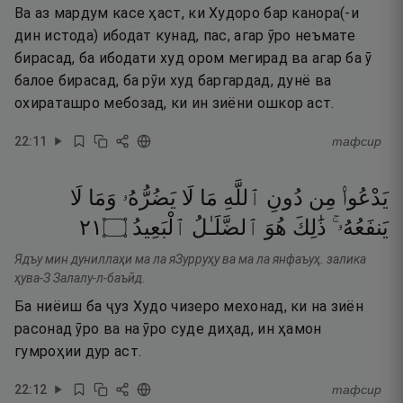
Ва аз мардум касе ҳаст, ки Худоро бар канора(-и
дин истода) ибодат кунад, пас, агар ӯро неъмате
бирасад, ба ибодати худ ором мегирад ва агар ба ӯ
балое бирасад, ба рӯи худ баргардад, дунё ва
охираташро мебозад, ки ин зиёни ошкор аст.
22
:
11
тафсир
يَدْعُوا۟
مِن
دُونِ
ٱللَّهِ
مَا
لَا
يَضُرُّهُۥ
وَمَا
لَا
١٢
۝
ٱلْبَعِيدُ
ٱلضَّلَـٰلُ
هُوَ
ذَٰلِكَ
يَنفَعُهُۥ ۚ
Ядъу мин дуниллаҳи ма ла яЗурруҳу ва ма ла янфаъуҳ. залика
ҳува-З Залалу-л-баъӣд.
Ба ниёиш ба ҷуз Худо чизеро мехонад, ки на зиён
расонад ӯро ва на ӯро суде диҳад, ин ҳамон
гумроҳии дур аст.
22
:
12
тафсир